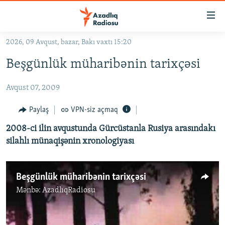
Keçid
linkləri
Əsas
2026, 09 Avqust, bazar, Bakı vaxtı 15:20
məzmuna
GÜNDƏM
Beşgünlük müharibənin tarixçəsi
qayıt
#İZAHLA
Əsas
Avqust 07, 2009
KORRUPSIOMETR
naviqasiyaya
qayıt
#ƏSLINDƏ
Paylaş
VPN-siz açmaq
Axtarışa
FƏRQƏ BAX
keç
2008-ci ilin avqustunda Gürcüstanla Rusiya arasındakı
silahlı münaqişənin xronologiyası
QANUNI DOĞRU
ARAŞDIRMA
Beşgünlük müharibənin tarixçəsi
MULTIMEDIA
Mənbə:
AzadlıqRadiosu
RADIO ARXIV
VIDEO
HAQQIMIZDA
FOTOQALEREYA
OXU ZALI