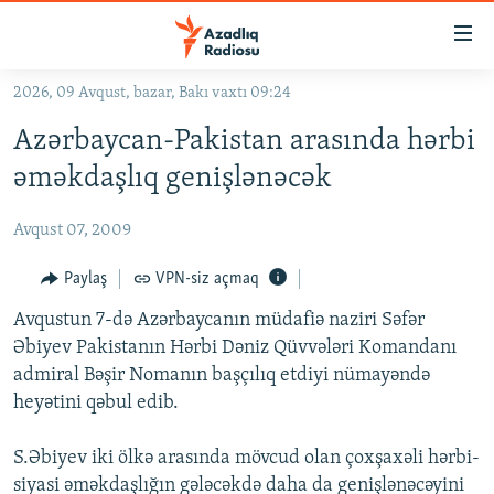
Keçid
linkləri
Əsas
2026, 09 Avqust, bazar, Bakı vaxtı 09:24
məzmuna
GÜNDƏM
Azərbaycan-Pakistan arasında hərbi
qayıt
#İZAHLA
Əsas
əməkdaşlıq genişlənəcək
KORRUPSIOMETR
naviqasiyaya
qayıt
Avqust 07, 2009
#ƏSLINDƏ
Axtarışa
FƏRQƏ BAX
Paylaş
VPN-siz açmaq
keç
QANUNI DOĞRU
Avqustun 7-də Azərbaycanın müdafiə naziri Səfər
Əbiyev Pakistanın Hərbi Dəniz Qüvvələri Komandanı
ARAŞDIRMA
admiral Bəşir Nomanın başçılıq etdiyi nümayəndə
MULTIMEDIA
heyətini qəbul edib.
RADIO ARXIV
VIDEO
S.Əbiyev iki ölkə arasında mövcud olan çoxşaxəli hərbi-
HAQQIMIZDA
FOTOQALEREYA
OXU ZALI
siyasi əməkdaşlığın gələcəkdə daha da genişlənəcəyini