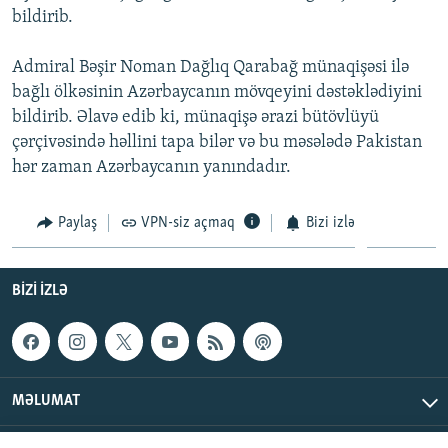
bildirib.
İNFOQRAFIKA
AZƏRBAYCAN ƏDƏBIYYATI KITABXANASI
MISSIYAMIZ
BIZI IZLƏ
KARIKATURA
İSLAM VƏ DEMOKRATIYA
PEŞƏ ETIKASI VƏ JURNALISTIKA STANDARTLARIMIZ
Admiral Bəşir Noman Dağlıq Qarabağ münaqişəsi ilə
bağlı ölkəsinin Azərbaycanın mövqeyini dəstəklədiyini
İZ - MƏDƏNIYYƏT PROQRAMI
MATERIALLARIMIZDAN ISTIFADƏ
bildirib. Əlavə edib ki, münaqişə ərazi bütövlüyü
AZADLIQRADIOSU MOBIL TELEFONUNUZDA
RFE/RL-in bütün saytları
çərçivəsində həllini tapa bilər və bu məsələdə Pakistan
BIZIMLƏ ƏLAQƏ
hər zaman Azərbaycanın yanındadır.
XƏBƏR BÜLLETENLƏRIMIZ
Paylaş
VPN-siz açmaq
Bizi izlə
BIZI IZLƏ
MƏLUMAT