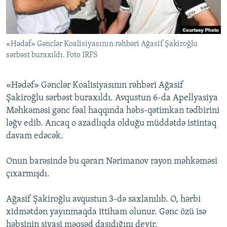
İNFOQRAFIKA
AZƏRBAYCAN ƏDƏBIYYATI KITABXANASI
MISSIYAMIZ
BIZI IZLƏ
KARIKATURA
İSLAM VƏ DEMOKRATIYA
PEŞƏ ETIKASI VƏ JURNALISTIKA STANDARTLARIMIZ
«Hədəf» Gənclər Koalisiyasının rəhbəri Ağasif Şakiroğlu
İZ - MƏDƏNIYYƏT PROQRAMI
MATERIALLARIMIZDAN ISTIFADƏ
sərbəst buraxıldı. Foto IRFS
AZADLIQRADIOSU MOBIL TELEFONUNUZDA
RFE/RL-in bütün saytları
BIZIMLƏ ƏLAQƏ
«Hədəf» Gənclər Koalisiyasının rəhbəri Ağasif
Şakiroğlu sərbəst buraxıldı. Avqustun 6-da Apellyasiya
XƏBƏR BÜLLETENLƏRIMIZ
Məhkəməsi gənc fəal haqqında həbs-qətimkan tədbirini
ləğv edib. Ancaq o azadlıqda olduğu müddətdə istintaq
davam edəcək.
Onun barəsində bu qərarı Nərimanov rayon məhkəməsi
çıxarmışdı.
Ağasif Şakiroğlu avqustun 3-də saxlanılıb. O, hərbi
xidmətdən yayınmaqda ittiham olunur. Gənc özü isə
həbsinin siyasi məqsəd daşıdığını deyir.