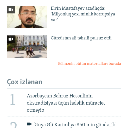
Elvin Mustafayev azadlıqda:
'Milyonluq yox, minlik korrupsiya
var'
Gürcüstan ali təhsili pulsuz etdi
Bölmənin bütün materialları burada
Çox izlənən
1
Azərbaycan Bəhruz Həsənlinin
ekstradisiyası üçün hələlik müraciət
etməyib
'Guya Əli Kərimliyə 850 min göndərib' –