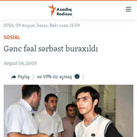
Keçid
linkləri
Əsas
2026, 09 Avqust, bazar, Bakı vaxtı 13:09
məzmuna
GÜNDƏM
SOSIAL
qayıt
#İZAHLA
Əsas
Gənc fəal sərbəst buraxıldı
KORRUPSIOMETR
naviqasiyaya
qayıt
Avqust 06, 2009
#ƏSLINDƏ
Axtarışa
FƏRQƏ BAX
Paylaş
VPN-siz açmaq
keç
QANUNI DOĞRU
ARAŞDIRMA
MULTIMEDIA
RADIO ARXIV
VIDEO
HAQQIMIZDA
FOTOQALEREYA
OXU ZALI