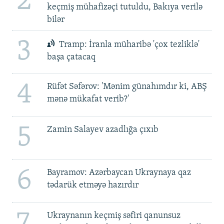
2
keçmiş mühafizəçi tutuldu, Bakıya verilə
bilər
3
Tramp: İranla müharibə 'çox tezliklə'
başa çatacaq
4
Rüfət Səfərov: 'Mənim günahımdır ki, ABŞ
mənə mükafat verib?'
5
Zamin Salayev azadlığa çıxıb
6
Bayramov: Azərbaycan Ukraynaya qaz
tədarük etməyə hazırdır
7
Ukraynanın keçmiş səfiri qanunsuz