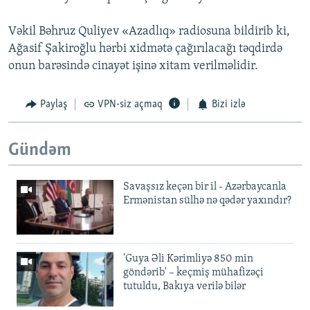
Vəkil Bəhruz Quliyev «Azadlıq» radiosuna bildirib ki,
Ağasif Şakiroğlu hərbi xidmətə çağırılacağı təqdirdə
onun barəsində cinayət işinə xitam verilməlidir.
Paylaş
VPN-siz açmaq
Bizi izlə
Gündəm
Savaşsız keçən bir il - Azərbaycanla
Ermənistan sülhə nə qədər yaxındır?
'Guya Əli Kərimliyə 850 min
göndərib' – keçmiş mühafizəçi
tutuldu, Bakıya verilə bilər