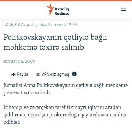
Keçid
linkləri
Əsas
2026, 08 Avqust, şənbə, Bakı vaxtı 19:36
məzmuna
GÜNDƏM
Politkovskayanın qətliylə bağlı
qayıt
#İZAHLA
Əsas
məhkəmə təxirə salınıb
KORRUPSIOMETR
naviqasiyaya
qayıt
Avqust 06, 2009
#ƏSLINDƏ
Axtarışa
FƏRQƏ BAX
Paylaş
VPN-siz açmaq
keç
QANUNI DOĞRU
Jurnalist Anna Politkovskayanın qətliylə bağlı məhkəmə
prosesi təxirə salınıb.
ARAŞDIRMA
MULTIMEDIA
İtihamçı və zərərçəkən tərəf fikir ayrılıqlarını aradan
qaldırmaq üçün işin prokurorluğa qaytarılmasını xahiş
RADIO ARXIV
VIDEO
ediblər.
HAQQIMIZDA
FOTOQALEREYA
OXU ZALI