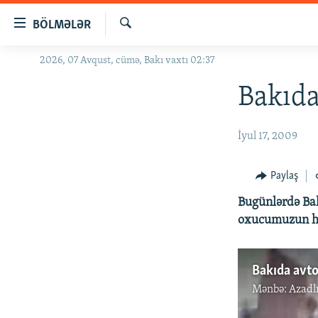
Keçid
BÖLMƏLƏR
linkləri
Axtar
Əsas
2026, 07 Avqust, cümə, Bakı vaxtı 02:37
GÜNDƏM
məzmuna
#İZAHLA
Bakıda
qayıt
Əsas
KORRUPSIOMETR
naviqasiyaya
İyul 17, 2009
#ƏSLINDƏ
qayıt
Axtarışa
FƏRQƏ BAX
Paylaş
keç
QANUNI DOĞRU
Bugünlərdə Bak
ARAŞDIRMA
oxucumuzun hə
MULTIMEDIA
RADIO ARXIV
VIDEO
Bakıda avto
Mənbə:
Azadl
HAQQIMIZDA
FOTOQALEREYA
OXU ZALI