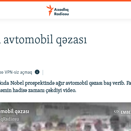
 avtomobil qəzası
VPN-siz açmaq
ıda Nobel prospektində ağır avtomobil qəzası baş verib. Fa
min hadisə zamanı çəkdiyi video.
mobil qəzası
EMBE
ıqRadiosu