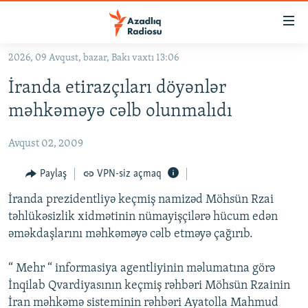
Keçid
linkləri
Əsas
2026, 09 Avqust, bazar, Bakı vaxtı 13:06
məzmuna
GÜNDƏM
İranda etirazçıları döyənlər
qayıt
#İZAHLA
Əsas
məhkəməyə cəlb olunmalıdı
KORRUPSIOMETR
naviqasiyaya
qayıt
Avqust 02, 2009
#ƏSLINDƏ
Axtarışa
FƏRQƏ BAX
Paylaş
VPN-siz açmaq
keç
QANUNI DOĞRU
İranda prezidentliyə keçmiş namizəd Möhsün Rzai
təhlükəsizlik xidmətinin nümayişçilərə hücum edən
ARAŞDIRMA
əməkdaşlarını məhkəməyə cəlb etməyə çağırıb.
MULTIMEDIA
“ Mehr “ informasiya agentliyinin məlumatına görə
RADIO ARXIV
VIDEO
İnqilab Qvardiyasının keçmiş rəhbəri Möhsün Rzainin
HAQQIMIZDA
FOTOQALEREYA
OXU ZALI
İran məhkəmə sisteminin rəhbəri Ayatolla Mahmud