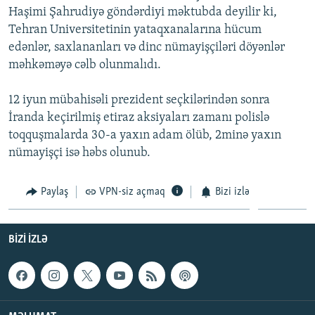
Haşimi Şahrudiyə göndərdiyi məktubda deyilir ki,
İNFOQRAFIKA
AZƏRBAYCAN ƏDƏBIYYATI KITABXANASI
MISSIYAMIZ
BIZI IZLƏ
Tehran Universitetinin yataqxanalarına hücum
KARIKATURA
İSLAM VƏ DEMOKRATIYA
PEŞƏ ETIKASI VƏ JURNALISTIKA STANDARTLARIMIZ
edənlər, saxlananları və dinc nümayişçiləri döyənlər
məhkəməyə cəlb olunmalıdı.
İZ - MƏDƏNIYYƏT PROQRAMI
MATERIALLARIMIZDAN ISTIFADƏ
AZADLIQRADIOSU MOBIL TELEFONUNUZDA
RFE/RL-in bütün saytları
12 iyun mübahisəli prezident seçkilərindən sonra
BIZIMLƏ ƏLAQƏ
İranda keçirilmiş etiraz aksiyaları zamanı polislə
toqquşmalarda 30-a yaxın adam ölüb, 2minə yaxın
XƏBƏR BÜLLETENLƏRIMIZ
nümayişçi isə həbs olunub.
Paylaş
VPN-siz açmaq
Bizi izlə
BIZI IZLƏ