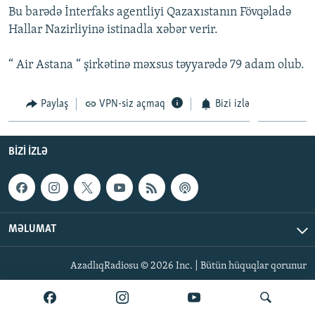
Bu barədə İnterfaks agentliyi Qazaxıstanın Fövqəladə
İNFOQRAFIKA
AZƏRBAYCAN ƏDƏBIYYATI KITABXANASI
MISSIYAMIZ
BIZI IZLƏ
Hallar Nazirliyinə istinadla xəbər verir.
KARIKATURA
İSLAM VƏ DEMOKRATIYA
PEŞƏ ETIKASI VƏ JURNALISTIKA STANDARTLARIMIZ
“ Air Astana “ şirkətinə məxsus təyyarədə 79 adam olub.
İZ - MƏDƏNIYYƏT PROQRAMI
MATERIALLARIMIZDAN ISTIFADƏ
AZADLIQRADIOSU MOBIL TELEFONUNUZDA
RFE/RL-in bütün saytları
Paylaş
VPN-siz açmaq
Bizi izlə
BIZIMLƏ ƏLAQƏ
XƏBƏR BÜLLETENLƏRIMIZ
BIZI IZLƏ
MƏLUMAT
AzadlıqRadiosu © 2026 Inc. | Bütün hüquqlar qorunur