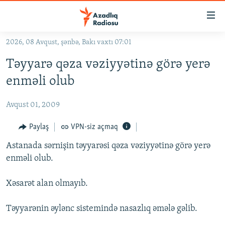
Keçid
linkləri
Əsas
2026, 08 Avqust, şənbə, Bakı vaxtı 07:01
məzmuna
GÜNDƏM
Təyyarə qəza vəziyyətinə görə yerə
qayıt
#İZAHLA
Əsas
enməli olub
KORRUPSIOMETR
naviqasiyaya
qayıt
Avqust 01, 2009
#ƏSLINDƏ
Axtarışa
FƏRQƏ BAX
Paylaş
VPN-siz açmaq
keç
QANUNI DOĞRU
Astanada sərnişin təyyarəsi qəza vəziyyətinə görə yerə
enməli olub.
ARAŞDIRMA
MULTIMEDIA
Xəsarət alan olmayıb.
RADIO ARXIV
VIDEO
Təyyarənin əylənc sistemində nasazlıq əmələ gəlib.
HAQQIMIZDA
FOTOQALEREYA
OXU ZALI