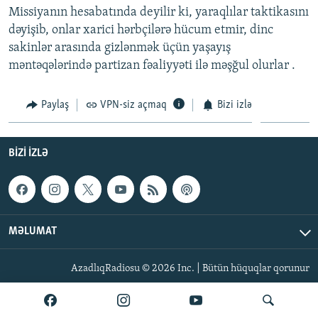
Missiyanın hesabatında deyilir ki, yaraqlılar taktikasını
İNFOQRAFIKA
AZƏRBAYCAN ƏDƏBIYYATI KITABXANASI
MISSIYAMIZ
BIZI IZLƏ
dəyişib, onlar xarici hərbçilərə hücum etmir, dinc
KARIKATURA
İSLAM VƏ DEMOKRATIYA
PEŞƏ ETIKASI VƏ JURNALISTIKA STANDARTLARIMIZ
sakinlər arasında gizlənmək üçün yaşayış
məntəqələrində partizan fəaliyyəti ilə məşğul olurlar .
İZ - MƏDƏNIYYƏT PROQRAMI
MATERIALLARIMIZDAN ISTIFADƏ
AZADLIQRADIOSU MOBIL TELEFONUNUZDA
RFE/RL-in bütün saytları
Paylaş
VPN-siz açmaq
Bizi izlə
BIZIMLƏ ƏLAQƏ
XƏBƏR BÜLLETENLƏRIMIZ
BIZI IZLƏ
MƏLUMAT
AzadlıqRadiosu © 2026 Inc. | Bütün hüquqlar qorunur