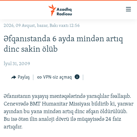
Keçid
linkləri
Əsas
2026, 09 Avqust, bazar, Bakı vaxtı 12:56
məzmuna
GÜNDƏM
Əfqanıstanda 6 ayda mindən artıq
qayıt
#İZAHLA
Əsas
dinc sakin ölüb
KORRUPSIOMETR
naviqasiyaya
qayıt
İyul 31, 2009
#ƏSLINDƏ
Axtarışa
FƏRQƏ BAX
Paylaş
VPN-siz açmaq
keç
QANUNI DOĞRU
Əfanıstanın yaşayış məntəqələrində yaraqlılar fəallaşıb.
ARAŞDIRMA
Cenevrədə BMT Humanitar Missiyası bildirib ki, yanvar
MULTIMEDIA
ayından bu yana mindən artıq dinc əfqan öldürülüüb.
Bu isə ötən ilin analoji dövrü ilə müqayisədə 24 faiz
RADIO ARXIV
VIDEO
artıqdır.
HAQQIMIZDA
FOTOQALEREYA
OXU ZALI