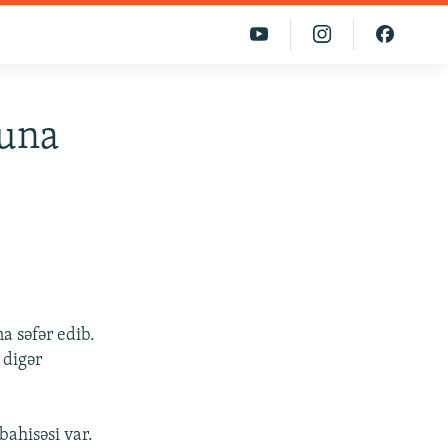
nuna
a səfər edib.
 digər
bahisəsi var.