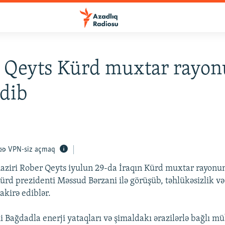
 Qeyts Kürd muxtar rayo
edib
VPN-siz açmaq
ziri Rober Qeyts iyulun 29-da İraqın Kürd muxtar rayonun
Kürd prezidenti Məssud Bərzani ilə görüşüb, təhlükəsizlik və
akirə ediblər.
 Bağdadla enerji yataqları və şimaldakı ərazilərlə bağlı mü