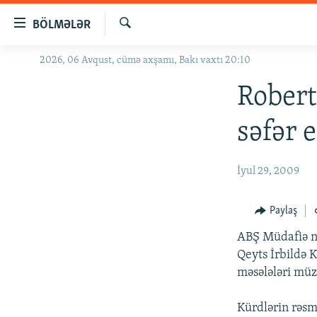
Keçid
BÖLMƏLƏR
linkləri
Axtar
Əsas
2026, 06 Avqust, cümə axşamı, Bakı vaxtı 20:10
GÜNDƏM
məzmuna
#İZAHLA
Robert
qayıt
Əsas
KORRUPSIOMETR
səfər 
naviqasiyaya
#ƏSLINDƏ
qayıt
Axtarışa
FƏRQƏ BAX
İyul 29, 2009
keç
QANUNI DOĞRU
Paylaş
ARAŞDIRMA
ABŞ Müdafiə na
MULTIMEDIA
Qeyts İrbildə 
RADIO ARXIV
VIDEO
məsələləri müz
HAQQIMIZDA
FOTOQALEREYA
OXU ZALI
Kürdlərin rəsmi