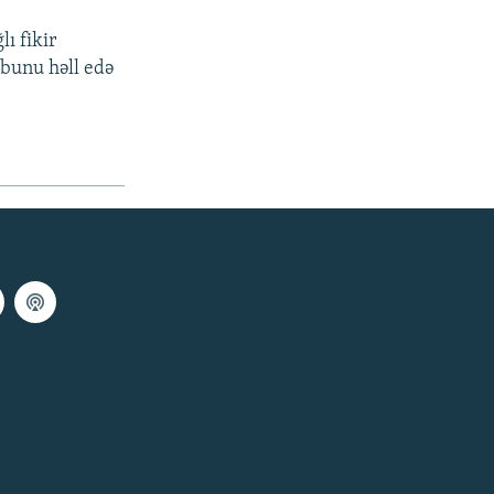
ı fikir
n bunu həll edə