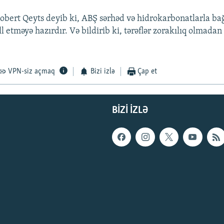
obert Qeyts deyib ki, ABŞ sərhəd və hidrokarbonatlarla bağl
əll etməyə hazırdır. Və bildirib ki, tərəflər zorakılıq olmada
VPN-siz açmaq
Bizi izlə
Çap et
BIZI IZLƏ