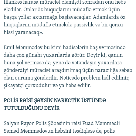
filankəs harasa müraciət eləmişdi sonradan onu həbs
elədilər. Onlar öz hüquqlarını müdafiə etmək üçün
başqa yollar axtarmağa başlayacaqlar. Adamlarda öz
hüquqlarını müdafiə etməkdə passivlik və bir qorxu
hissi yaranacaq».
Emil Məmmədov bu kimi hadisələrin baş verməsində
daha çox günahı yuxarılarda görür. Deyir ki, qanun
buna yol verməsə də, yenə də vətəndaşın yuxarılara
göndərdiyi müraciət araşdırılmaq üçün narazılığa səbəb
olan quruma göndərilir. Nəticədə problem həll edilmir,
şikayətçi qorxudulur və ya həbs edilir.
POLİS RƏİSİ ŞƏXSİN NARKOTİK ÜSTÜNDƏ
TUTULDUĞUNU DEYİR
Salyan Rayon Polis Şöbəsinin rəisi Fuad Məmmədli
Səməd Məmmədovun həbsini təsdiqləsə də, polis