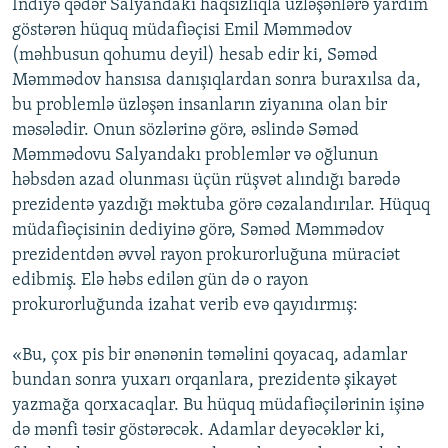
İndiyə qədər Salyandakı haqsızlıqla üzləşənlərə yardım
göstərən hüquq müdafiəçisi Emil Məmmədov
(məhbusun qohumu deyil) hesab edir ki, Səməd
Məmmədov hansısa danışıqlardan sonra buraxılsa da,
bu problemlə üzləşən insanların ziyanına olan bir
məsələdir. Onun sözlərinə görə, əslində Səməd
Məmmədovu Salyandakı problemlər və oğlunun
həbsdən azad olunması üçün rüşvət alındığı barədə
prezidentə yazdığı məktuba görə cəzalandırılar. Hüquq
müdafiəçisinin dediyinə görə, Səməd Məmmədov
prezidentdən əvvəl rayon prokurorluğuna müraciət
edibmiş. Elə həbs edilən gün də o rayon
prokurorluğunda izahat verib evə qayıdırmış:
«Bu, çox pis bir ənənənin təməlini qoyacaq, adamlar
bundan sonra yuxarı orqanlara, prezidentə şikayət
yazmağa qorxacaqlar. Bu hüquq müdafiəçilərinin işinə
də mənfi təsir göstərəcək. Adamlar deyəcəklər ki,