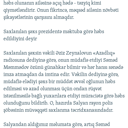
həbs olunanın ailəsinə açıq hədə - təzyiq kimi
qiymətləndirir. Onun fikrincə, məqsəd ailənin növbəti
şikayətlərinin qarşısını almaqdır.
Saxlanılan şəxs prezidentə məktuba görə həbs
edildiyini deyir
Saxlanılan şəxsin vəkili Əziz Zeynalovun «Azadlıq»
radiosuna dediyinə görə, onun müdafiə etdiyi Səməd
Məmmədov özünü günahkar bilmir və hər hansı sənədə
imza atmaqdan da imtina edir. Vəkilin dediyinə görə,
müdafiə elədiyi şəxs bir müddət əvvəl oğlunun həbs
edilməsi və azad olunması üçün ondan rüşvət
istənilməsilə bağlı yuxarılara etdiyi müraciətə görə həbs
olunduğunu bildirib. O, hazırda Salyan rayon polis
şöbəsinin müvəqqəti saxlanma təcridxanasındadır.
Salyandan aldığımız məlumata görə, artıq Səməd