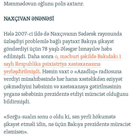
Məmmədovun oğlunu polis axtarır.
NAXÇIVAN ƏNƏNƏSİ
Hələ 2007-ci ildə də Naxçıvanın Sədərək rayonunda
üzləşdiyi problemlə bağlı paytaxt Bakıya şikayət
göndərdiyi üçün 78 yaşlı Ələsgər İsmayılov həbs
edilmişdi. Daha sonra
o, məcburi şəkildə Bakıdakı 1
saylı Respublika psixiatriya xəstəxanasına
yerləşdirilmişdi
. Həmin vaxt o «Azadlıq» radiosuna
verdiyi müsahibəsində hər hansı xəstəlikdən əziyyət
çəkmədiyini həbsinin və xəstəxanaya gətirilməsinin
yeganə səbəbinin prezidentə etdiyi müraciət olduğunu
bildirmişdi.
«Sorğu-sualın sonu o oldu ki, sən yerli hökumətə
şikayət etməli idin, nə üçün Bakıya prezidentə müraciət
eləmisən».