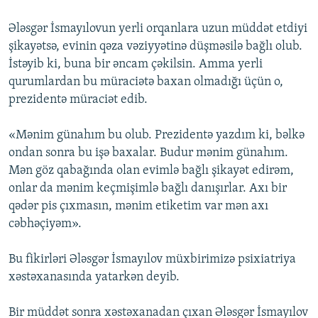
Ələsgər İsmayılovun yerli orqanlara uzun müddət etdiyi
şikayətsə, evinin qəza vəziyyətinə düşməsilə bağlı olub.
İstəyib ki, buna bir əncam çəkilsin. Amma yerli
qurumlardan bu müraciətə baxan olmadığı üçün o,
prezidentə müraciət edib.
«Mənim günahım bu olub. Prezidentə yazdım ki, bəlkə
ondan sonra bu işə baxalar. Budur mənim günahım.
Mən göz qabağında olan evimlə bağlı şikayət edirəm,
onlar da mənim keçmişimlə bağlı danışırlar. Axı bir
qədər pis çıxmasın, mənim etiketim var mən axı
cəbhəçiyəm».
Bu fikirləri Ələsgər İsmayılov müxbirimizə psixiatriya
xəstəxanasında yatarkən deyib.
Bir müddət sonra xəstəxanadan çıxan Ələsgər İsmayılov