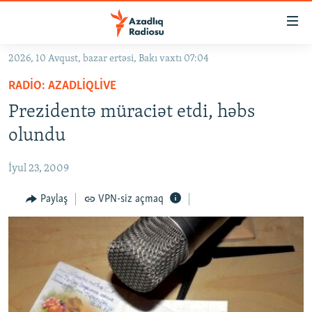
Keçid
linkləri
Əsas
2026, 10 Avqust, bazar ertəsi, Bakı vaxtı 07:04
məzmuna
GÜNDƏM
RADIO: AZADLIQLIVE
qayıt
#İZAHLA
Əsas
Prezidentə müraciət etdi, həbs
KORRUPSIOMETR
naviqasiyaya
olundu
qayıt
#ƏSLINDƏ
Axtarışa
İyul 23, 2009
FƏRQƏ BAX
keç
QANUNI DOĞRU
Paylaş
VPN-siz açmaq
ARAŞDIRMA
MULTIMEDIA
RADIO ARXIV
VIDEO
HAQQIMIZDA
FOTOQALEREYA
OXU ZALI