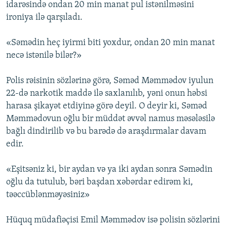
idarəsində ondan 20 min manat pul istənilməsini
ironiya ilə qarşıladı.
«Səmədin heç iyirmi biti yoxdur, ondan 20 min manat
necə istənilə bilər?»
Polis rəisinin sözlərinə görə, Səməd Məmmədov iyulun
22-də narkotik maddə ilə saxlanılıb, yəni onun həbsi
harasa şikayət etdiyinə görə deyil. O deyir ki, Səməd
Məmmədovun oğlu bir müddət əvvəl namus məsələsilə
bağlı dindirilib və bu barədə də araşdırmalar davam
edir.
«Eşitsəniz ki, bir aydan və ya iki aydan sonra Səmədin
oğlu da tutulub, bəri başdan xəbərdar edirəm ki,
təəccüblənməyəsiniz»
Hüquq müdafiəçisi Emil Məmmədov isə polisin sözlərini