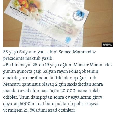
İNFOQRAFIKA
AZƏRBAYCAN ƏDƏBIYYATI KITABXANASI
MISSIYAMIZ
BIZI IZLƏ
KARIKATURA
İSLAM VƏ DEMOKRATIYA
PEŞƏ ETIKASI VƏ JURNALISTIKA STANDARTLARIMIZ
İZ - MƏDƏNIYYƏT PROQRAMI
MATERIALLARIMIZDAN ISTIFADƏ
AZADLIQRADIOSU MOBIL TELEFONUNUZDA
RFE/RL-in bütün saytları
BIZIMLƏ ƏLAQƏ
XƏBƏR BÜLLETENLƏRIMIZ
58 yaşlı Salyan rayon sakini Səməd Məmmədov
prezidentə məktub yazıb
«Bu ilin mayın 25-də 19 yaşlı oğlum Mənsur Məmmədov
günün günorta çağı Salyan rayon Polis Şöbəsinin
əməkdaşları tərəfindən faktiki olaraq oğurlanıb.
Mənsuru qanunsuz olaraq 2 gün saxladıqdan sonra
məndən azad olunması üçün 20.000 manat tələb
ediblər. Uzun danışıqdan sonra ev əşyalarımı girov
qoyaraq 6000 manat borc pul tapıb polisə rüşvət
vermişəm ki, övladımı azad etsinlər».