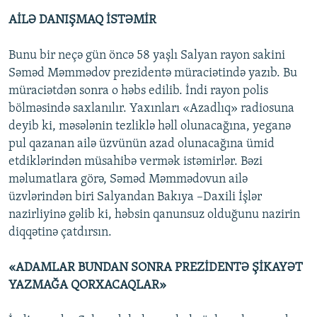
AİLƏ DANIŞMAQ İSTƏMİR
Bunu bir neçə gün öncə 58 yaşlı Salyan rayon sakini
Səməd Məmmədov prezidentə müraciətində yazıb. Bu
müraciətdən sonra o həbs edilib. İndi rayon polis
bölməsində saxlanılır. Yaxınları «Azadlıq» radiosuna
deyib ki, məsələnin tezliklə həll olunacağına, yeganə
pul qazanan ailə üzvünün azad olunacağına ümid
etdiklərindən müsahibə vermək istəmirlər. Bəzi
məlumatlara görə, Səməd Məmmədovun ailə
üzvlərindən biri Salyandan Bakıya –Daxili İşlər
nazirliyinə gəlib ki, həbsin qanunsuz olduğunu nazirin
diqqətinə çatdırsın.
«ADAMLAR BUNDAN SONRA PREZİDENTƏ ŞİKAYƏT
YAZMAĞA QORXACAQLAR»