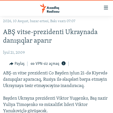
Keçid
linkləri
Əsas
2026, 10 Avqust, bazar ertəsi, Bakı vaxtı 07:07
məzmuna
GÜNDƏM
ABŞ vitse-prezidenti Ukraynada
qayıt
#İZAHLA
Əsas
danışıqlar aparır
KORRUPSIOMETR
naviqasiyaya
qayıt
İyul 21, 2009
#ƏSLINDƏ
Axtarışa
FƏRQƏ BAX
Paylaş
VPN-siz açmaq
keç
QANUNI DOĞRU
ABŞ-ın vitse prezidenti Co Bayden iylun 21-də Kiyevdə
danışıqlar aparacaq, Rusiya ilə əlaqələri bərpa etməyin
ARAŞDIRMA
Ukraynaya təsir etməyəcəyinə inandıracaq.
MULTIMEDIA
Bayden Ukrayna prezidenti Viktor Yuşşenko, Baş nazir
RADIO ARXIV
VIDEO
Yuliya Timoşenko və müxalifət lideri Viktor
HAQQIMIZDA
FOTOQALEREYA
OXU ZALI
Yanukoviçlə görüşəcək.