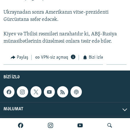
İNFOQRAFIKA
AZƏRBAYCAN ƏDƏBIYYATI KITABXANASI
MISSIYAMIZ
BIZI IZLƏ
Ukraynadan sonra Amerikanın vitse-prezidenti
KARIKATURA
İSLAM VƏ DEMOKRATIYA
PEŞƏ ETIKASI VƏ JURNALISTIKA STANDARTLARIMIZ
Gürcüstana səfər edəcək.
İZ - MƏDƏNIYYƏT PROQRAMI
MATERIALLARIMIZDAN ISTIFADƏ
Kiyev və Tbilisi rəsmiləri narahatdır ki, ABŞ-Rusiya
AZADLIQRADIOSU MOBIL TELEFONUNUZDA
RFE/RL-in bütün saytları
münasibətlərinin düzəlməsi onlara təsir edə bilər.
BIZIMLƏ ƏLAQƏ
Paylaş
VPN-siz açmaq
Bizi izlə
XƏBƏR BÜLLETENLƏRIMIZ
BIZI IZLƏ
MƏLUMAT
AzadlıqRadiosu © 2026 Inc. | Bütün hüquqlar qorunur