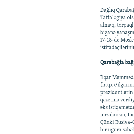
Dağlıq Qaraba
Taftalogiya ol
almaq, torpaql
biganə yanaşma
17-18-də Mosk
istifadəçilərin
Qarabağla bağl
İlqar Məmməd
(http://ilgar
prezidentlərin
qəzetinə verdi
əks istiqamətd
imzalansın, tə
Çünki Rusiya-Q
bir uğura səbə