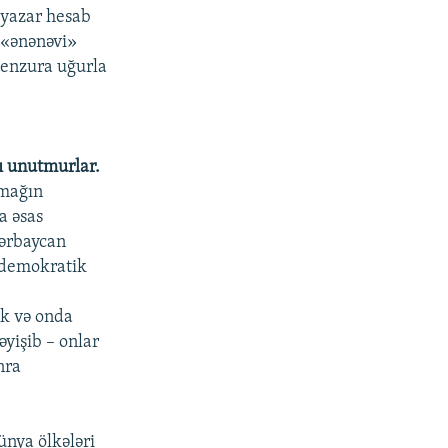
n yazar hesab
n «ənənəvi»
Senzura uğurla
ı unutmurlar.
amağın
a əsas
zərbaycan
t demokratik
ək və onda
əyişib – onlar
nra
ünya ölkələri