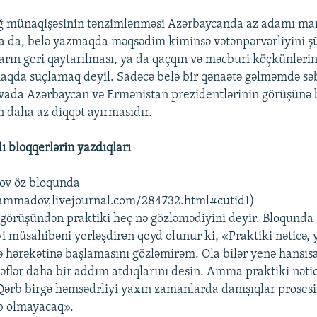
ğ münaqişəsinin tənzimlənməsi Azərbaycanda az adamı mar
sa da, belə yazmaqda məqsədim kiminsə vətənpərvərliyini ş
arın geri qaytarılması, ya da qaçqın və məcburi köçkünlərin
qda suçlamaq deyil. Sadəcə belə bir qənaətə gəlməmdə sə
vada Azərbaycan və Ermənistan prezidentlərinin görüşünə 
in daha az diqqət ayırmasıdır.
ı bloqqerlərin yazdıqları
ov öz bloqunda
mammadov.livejournal.com/284732.html#cutid1)
 görüşündən praktiki heç nə gözləmədiyini deyir. Bloqunda
yi müsahibəni yerləşdirən qeyd olunur ki, «Praktiki nəticə,
ə hərəkətinə başlamasını gözləmirəm. Ola bilər yenə hansıs
rəflər daha bir addım atdıqlarını desin. Amma praktiki nəti
ərb birgə həmsədrliyi yaxın zamanlarda danışıqlar prosesi
b olmayacaq».