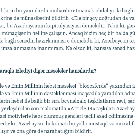
rlərin bu yaxınlarda müharibə etməmək öhdəliyi ilə bağlı
krinə də münasibətini bildirib. «Elə bir şey doğrudan da var
sa, bu Azərbaycanın kapitulyasiyası deməkdir. Təbii ki, gə
u münaqişənin həllinə çalışsın. Ancaq bizim heç bir halda gü
ə bağlı sənədin hazırlanması o deməkdir ki, Azərbaycan təs
imzalanmasına inanmıram. Nə olsun ki, hansısa sənəd hazı
raqla izlədiyi digər məsələlər hansılardır?
 və Emin Millinin həbsi məsələsi “bloqosferdə” yaxından iz
ə və Emin Millinin dəstəklənməsi məqsədilə yaradılan ad
rin həbsi ilə bağlı bir sıra beynəlxalq təşkilatların rəyi, şər
 yerləşdirilən son məlumatda «Article 19» təşkilatı Azərba
si motivlərlə həbs olunmuş gəncləri təcili azad edilməsinə ç
 edir ki, Azərbaycan hökuməti bu yolla müstəqil və müxalifət
şır və ona görə də narahatlığını bildirir.