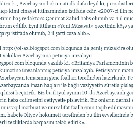
ldirir ki, Azərbaycan hökuməti ilk dəfə deyil ki, jurnalistl
ıq» kimi cinayət ittihamından istifadə edir. «2007-ci ilin 
tinin baş redaktoru Qənimət Zahid həbs olunub və 4 il mü
rum edilib. Eyni ittiham «Yeni Müsavat» qəzetinin köşə y
arşı istifadə olunub, 2 il şərti cəza alıb».
i http://ol-az.blogspot.com bloqunda da geniş müzakirə ol
t vəkilləri Azərbaycana petisiya imzalayır
logspot.com bloqunda yazılıb ki, «Britaniya Parlamentinin 
umətinə ünvanlanmış petisiya imzalayıb. Petisiyanın mətn
Azərbaycan icmasının gənc fəalları tərəfindən hazırlanıb. Pe
 Azərbaycanda insan haqları ilə bağlı vəziyyətin sürətlə pisl
q hissi keçiririk. Biz bu il iyul ayının 10-da Azərbaycanlı gə
rın həbs edilməsini qətiyyətlə pisləyirik. Biz onların dərhal
 müstəqil mətbuat və müxalifət fəallarının təqib edilməsini
nı, habelə Əliyev hökuməti tərəfindən bu ilin əvvəllərində
rli tezliklərdə bərpasını tələb edirik».