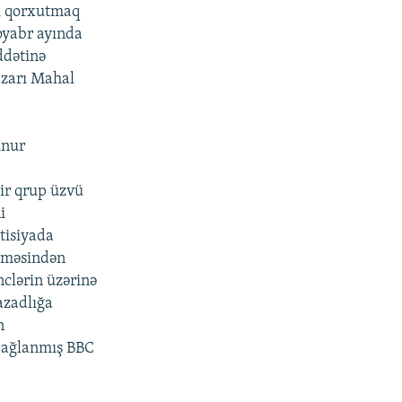
əri qorxutmaq
noyabr ayında
ddətinə
azarı Mahal
unur
bir qrup üzvü
i
tisiyada
əşməsindən
nclərin üzərinə
 azadlığa
n
 bağlanmış BBC