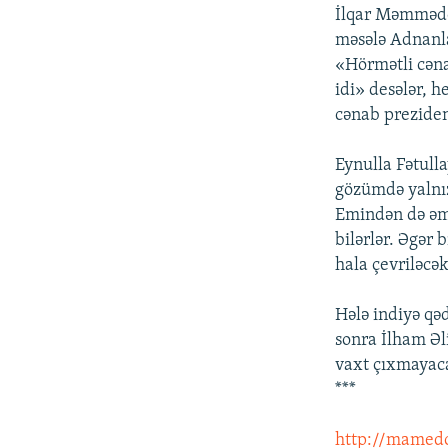
İlqar Məmmədov
məsələ Adnanla
«Hörmətli cənab
idi» desələr, h
cənab preziden
Eynulla Fətull
gözümdə yalnı
Emindən də əmi
bilərlər. Əgər 
hala çevriləcək
Hələ indiyə qə
sonra İlham Ə
vaxt çıxmayac
***
http://mamedo