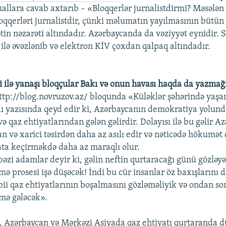
suallara cavab axtarıb – «Bloqqerlər jurnalistdirmi? Məsələ
bloqqerləri jurnalistdir, çünki məlumatın yayılmasının bütü
tin nəzarəti altındadır. Azərbaycanda da vəziyyət eynidir. 
ilə əvəzlənib və elektron KİV çoxdan qalpaq altındadır.
i ilə yanaşı bloqçular Bakı və onun havası haqda da yazmağ
ttp://blog.novruzov.az/ bloqunda «Küləklər şəhərində yaş
ı yazısında qeyd edir ki, Azərbaycanın demokratiya yolund
ə qaz ehtiyatlarından gələn gəlirdir. Dolayısı ilə bu gəlir A
dan və xarici təsirdən daha az asılı edir və nəticədə hökumə
yata keçirməkdə daha az maraqlı olur.
əzi adamlar deyir ki, gəlin neftin qurtaracağı günü gözləy
 prosesi işə düşəcək! İndi bu cür insanlar öz baxışlarını d
əbii qaz ehtiyatlarının boşalmasını gözləməliyik və ondan so
mə gələcək».
i, Azərbaycan və Mərkəzi Asiyada qaz ehtiyatı qurtaranda d