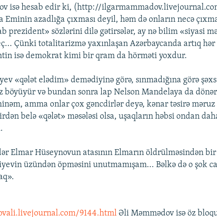
 isə hesab edir ki, (http://ilgarmammadov.livejournal.co
 Eminin azadlığa çıxması deyil, həm də onların necə çıxma
 prezident» sözlərini dilə gətirsələr, ay nə bilim «siyasi 
eç... Çünki totalitarizmə yaxınlaşan Azərbaycanda artıq hər 
tin isə demokrat kimi bir qram da hörməti yoxdur.
ayev «qələt elədim» demədiyinə görə, sınmadığına görə şə
z böyüyür və bundan sonra lap Nelson Mandelaya da dönər
nəm, amma onlar çox gəncdirlər deyə, kənar təsirə məruz 
birdən belə «qələt» məsələsi olsa, uşaqların həbsi ondan dah
.
dər Elmar Hüseynovun atasının Elmarın öldrülməsindən bir
liyevin üzündən öpməsini unutmamışam... Bəlkə də o şok 
aq».
vali.livejournal.com/9144.html
Əli Məmmədov isə öz bloq