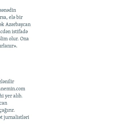
 sənədin
sa, elə bir
rək Azərbaycan
cdən istifadə
lim olur. Ona
rlanır».
lənilir
nanemin.com
hi yer alıb.
ycan
ağırır.
 jurnalistləri