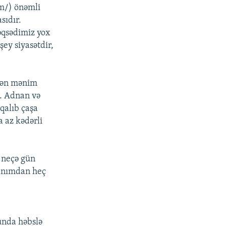
m/) önəmli
sıdır.
məqsədimiz yox
şey siyasətdir,
xsən mənim
. Adnan və
qalıb çaşa
a az kədərli
 neçə gün
canımdan heç
unda həbslə