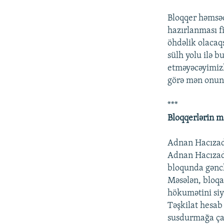
Bloqqer həmsəd
hazırlanması fi
öhdəlik olacaq
sülh yolu ilə b
etməyəcəyimizl
görə mən onun 
***
Bloqqerlərin ma
Adnan Hacızadə
Adnan Hacızad
bloqunda gənclə
Məsələn, bloqa
hökumətini siya
Təşkilat hesab
susdurmağa çalı