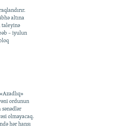
aqlandırır.
übhə altına
 taleyinə
bəb – iyulun
bloq
 «Azadlıq»
 yəni ordunun
a sənədlər
cəsi olmayacaq.
ndə hər hansı