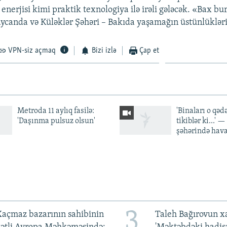
 enerjisi kimi praktik texnologiya ilə irəli gələcək. «Bax b
ycanda və Küləklər Şəhəri – Bakıda yaşamağın üstünlüklər
VPN-siz açmaq
Bizi izlə
Çap et
Metroda 11 aylıq fasilə:
'Binaları o qədə
'Daşınma pulsuz olsun'
tikiblər ki...' 
şəhərində hav
3
açmaz bazarının sahibinin
Taleh Bağırovun x