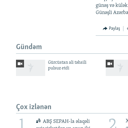
günəş və külək
Günəşli Azərba
Paylaş
Gündəm
Gürcüstan ali təhsili
pulsuz etdi
BIZI IZLƏ
Çox izlənən
RFE/RL-in bütün saytları
1
2
X
ABŞ SEPAH-la əlaqəli