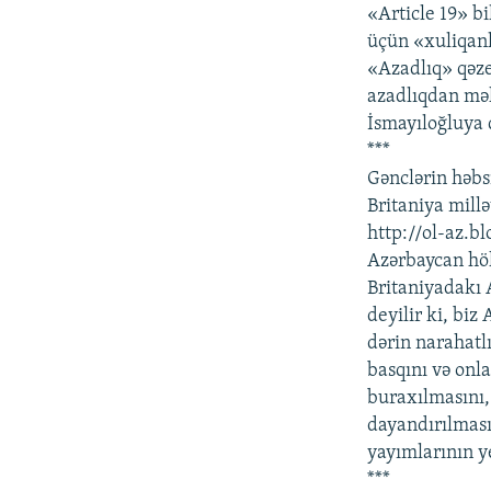
«Article 19» bi
üçün «xuliqanl
«Azadlıq» qəze
azadlıqdan məh
İsmayıloğluya q
***
Gənclərin həbs
Britaniya millə
http://ol-az.b
Azərbaycan hök
Britaniyadakı 
deyilir ki, biz
dərin narahatlı
basqını və onla
buraxılmasını,
dayandırılması
yayımlarının ye
***