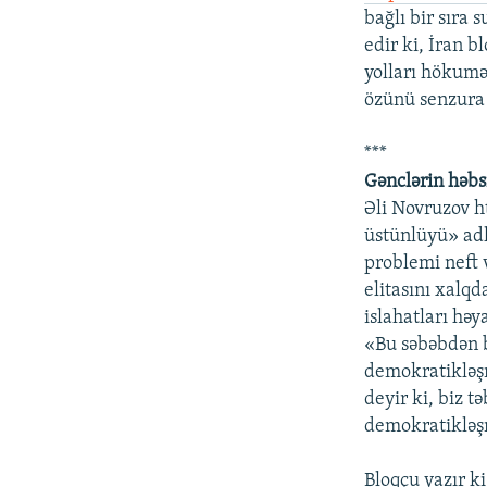
bağlı bir sıra 
edir ki, İran 
yolları hökumə
özünü senzura 
***
Gənclərin həbs
Əli Novruzov h
üstünlüyü» adl
problemi neft v
elitasını xalq
islahatları hə
«Bu səbəbdən b
demokratikləşmə
deyir ki, biz t
demokratikləş
Bloqçu yazır k