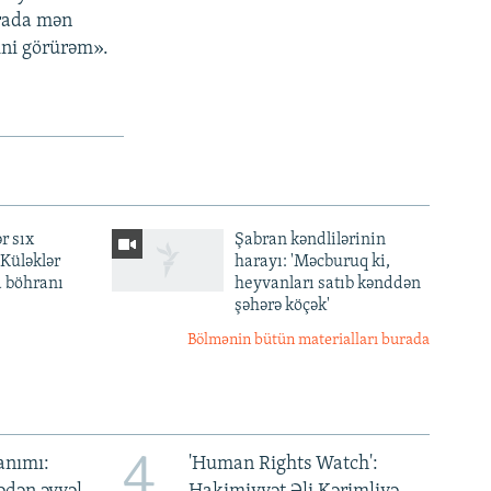
urada mən
ini görürəm».
r sıx
Şabran kəndlilərinin
— Küləklər
harayı: 'Məcburuq ki,
a böhranı
heyvanları satıb kənddən
şəhərə köçək'
Bölmənin bütün materialları burada
4
anımı:
'Human Rights Watch':