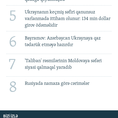
5
Ukraynanın keçmiş səfiri qanunsuz
varlanmada ittiham olunur: 134 min dollar
girov ödəməlidir
6
Bayramov: Azərbaycan Ukraynaya qaz
tədarük etməyə hazırdır
7
'Taliban' rəsmilərinin Moldovaya səfəri
siyasi qalmaqal yaradıb
8
Rusiyada namaza görə cərimələr
BIZI IZLƏ