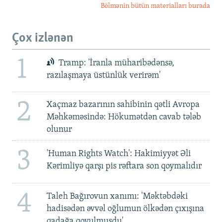
Bölmənin bütün materialları burada
Çox izlənən
1
Tramp: 'İranla müharibədənsə,
razılaşmaya üstünlük verirəm'
2
Xaçmaz bazarının sahibinin qətli Avropa
Məhkəməsində: Hökumətdən cavab tələb
olunur
3
'Human Rights Watch': Hakimiyyət Əli
Kərimliyə qarşı pis rəftara son qoymalıdır
4
Taleh Bağırovun xanımı: 'Məktəbdəki
hadisədən əvvəl oğlumun ölkədən çıxışına
qadağa qoyulmuşdu'