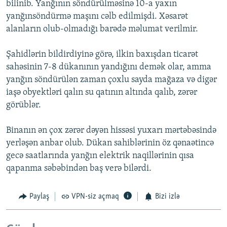
bilinib. Yanğının söndürülməsinə 10-a yaxın
yanğınsöndürmə maşını cəlb edilmişdi. Xəsarət
alanların olub-olmadığı barədə məlumat verilmir.
Şahidlərin bildirdiyinə görə, ilkin baxışdan ticarət
sahəsinin 7-8 dükanının yandığını demək olar, amma
yanğın söndürülən zaman çoxlu sayda mağaza və digər
iaşə obyektləri qalın su qatının altında qalıb, zərər
görüblər.
Binanın ən çox zərər dəyən hissəsi yuxarı mərtəbəsində
yerləşən anbar olub. Dükan sahiblərinin öz qənaətincə
gecə saatlarında yanğın elektrik naqillərinin qısa
qapanma səbəbindən baş verə bilərdi.
Paylaş
VPN-siz açmaq
Bizi izlə