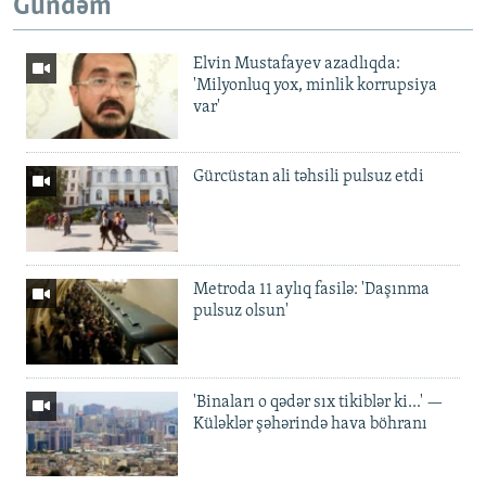
Gündəm
Elvin Mustafayev azadlıqda:
'Milyonluq yox, minlik korrupsiya
var'
Gürcüstan ali təhsili pulsuz etdi
Metroda 11 aylıq fasilə: 'Daşınma
pulsuz olsun'
'Binaları o qədər sıx tikiblər ki...' —
Küləklər şəhərində hava böhranı