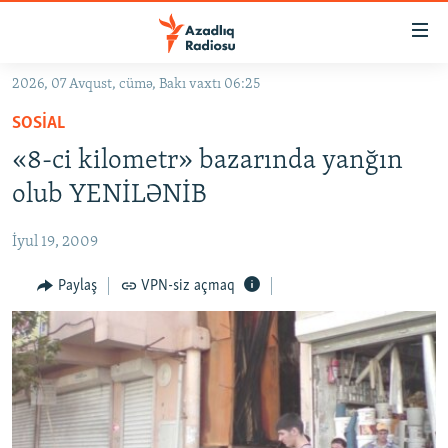
Keçid
linkləri
Əsas
2026, 07 Avqust, cümə, Bakı vaxtı 06:25
məzmuna
GÜNDƏM
SOSIAL
qayıt
#İZAHLA
Əsas
«8-ci kilometr» bazarında yanğın
KORRUPSIOMETR
naviqasiyaya
olub YENİLƏNİB
qayıt
#ƏSLINDƏ
Axtarışa
İyul 19, 2009
FƏRQƏ BAX
keç
QANUNI DOĞRU
Paylaş
VPN-siz açmaq
ARAŞDIRMA
MULTIMEDIA
RADIO ARXIV
VIDEO
HAQQIMIZDA
FOTOQALEREYA
OXU ZALI