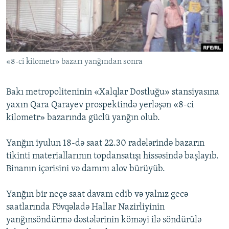
İNFOQRAFIKA
AZƏRBAYCAN ƏDƏBIYYATI KITABXANASI
MISSIYAMIZ
BIZI IZLƏ
KARIKATURA
İSLAM VƏ DEMOKRATIYA
PEŞƏ ETIKASI VƏ JURNALISTIKA STANDARTLARIMIZ
İZ - MƏDƏNIYYƏT PROQRAMI
MATERIALLARIMIZDAN ISTIFADƏ
«8-ci kilometr» bazarı yanğından sonra
AZADLIQRADIOSU MOBIL TELEFONUNUZDA
RFE/RL-in bütün saytları
BIZIMLƏ ƏLAQƏ
Bakı metropoliteninin «Xalqlar Dostluğu» stansiyasına
XƏBƏR BÜLLETENLƏRIMIZ
yaxın Qara Qarayev prospektində yerləşən «8-ci
kilometr» bazarında güclü yanğın olub.
Yanğın iyulun 18-də saat 22.30 radələrində bazarın
tikinti materiallarının topdansatışı hissəsində başlayıb.
Binanın içərisini və damını alov bürüyüb.
Yanğın bir neçə saat davam edib və yalnız gecə
saatlarında Fövqəladə Hallar Nazirliyinin
yanğınsöndürmə dəstələrinin köməyi ilə söndürülə