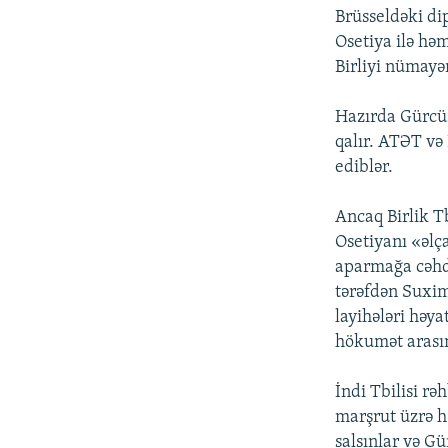
Brüsseldəki di
Osetiya ilə hə
Birliyi nümayə
Hazırda Gürcüs
qalır. ATƏT və 
ediblər.
Ancaq Birlik T
Osetiyanı «əlç
aparmağa cəhd e
tərəfdən Suxim
layihələri həy
hökumət arasın
İndi Tbilisi rə
marşrut üzrə hə
salsınlar və Gü