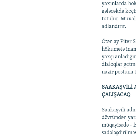
yaxınlarda hök
gələcəkdə keçi
tutulur. Müxal
adlandırır.
Ötən ay Piter 
hökumətə inamı
yaxşı anladığın
dialoqlar getm
nazir postuna t
SAAKAŞVİLİ 
ÇALIŞACAQ
Saakaşvili admi
dövründən yarar
müqayisədə - İs
sadələşdirilmə