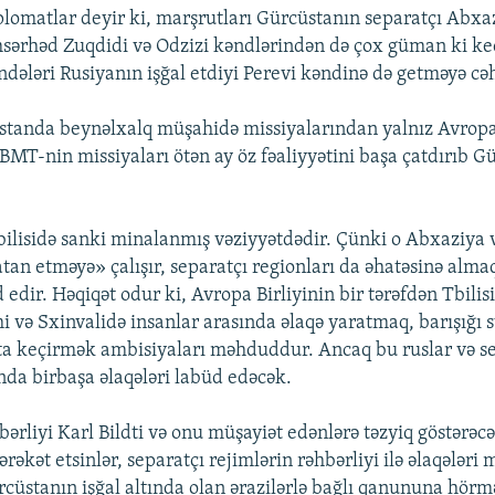
plomatlar deyir ki, marşrutları Gürcüstanın separatçı Abxa
msərhəd Zuqdidi və Odzizi kəndlərindən də çox güman ki k
ndələri Rusiyanın işğal etdiyi Perevi kəndinə də getməyə cəh
tanda beynəlxalq müşahidə missiyalarından yalnız Avropa 
BMT-nin missiyaları ötən ay öz fəaliyyətini başa çatdırıb G
bilisidə sanki minalanmış vəziyyətdədir. Çünki o Abxaziya 
atan etməyə» çalışır, separatçı regionları da əhatəsinə alm
dir. Həqiqət odur ki, Avropa Birliyinin bir tərəfdən Tbilisi
i və Sxinvalidə insanlar arasında əlaqə yaratmaq, barışığı 
ata keçirmək ambisiyaları məhduddur. Ancaq bu ruslar və s
da birbaşa əlaqələri labüd edəcək.
hbərliyi Karl Bildti və onu müşayiət edənlərə təzyiq göstərə
rəkət etsinlər, separatçı rejimlərin rəhbərliyi ilə əlaqələr
rcüstanın işğal altında olan ərazilərlə bağlı qanununa hörm