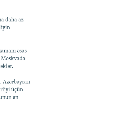
na daha az
liyin
 zamanı əsas
i Moskvada
əklər.
r. Azərbaycan
rliyi üçün
bunun ən