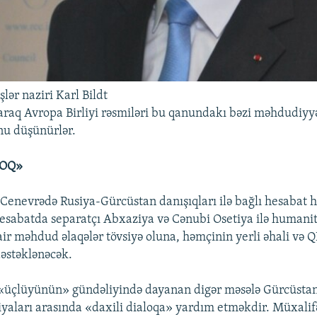
şlər naziri Karl Bildt
araq Avropa Birliyi rəsmiləri bu qanundakı bəzi məhdudiyyə
u düşünürlər.
LOQ»
Cenevrədə Rusiya-Gürcüstan danışıqları ilə bağlı hesabat ha
 hesabatda separatçı Abxaziya və Cənubi Osetiya ilə humani
air məhdud əlaqələr tövsiyə oluna, həmçinin yerli əhali və 
əstəklənəcək.
 «üçlüyünün» gündəliyində dayanan digər məsələ Gürcüstan
iyaları arasında «daxili dialoqa» yardım etməkdir. Müxalif