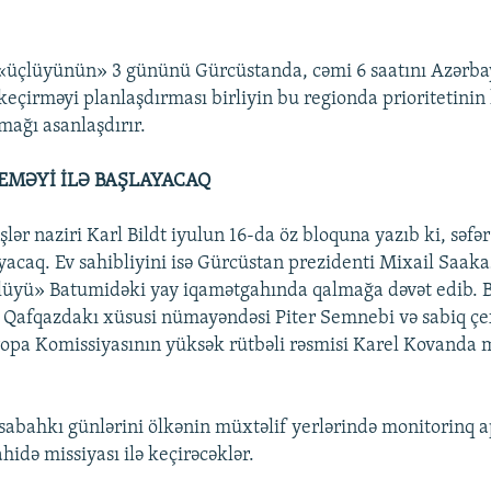
 «üçlüyünün» 3 gününü Gürcüstanda, cəmi 6 saatını Azərba
eçirməyi planlaşdırması birliyin bu regionda prioritetinin 
ağı asanlaşdırır.
EMƏYİ İLƏ BAŞLAYACAQ
işlər naziri Karl Bildt iyulun 16-da öz bloquna yazıb ki, sə
yacaq. Ev sahibliyini isə Gürcüstan prezidenti Mixail Saaka
lüyü» Batumidəki yay iqamətgahında qalmağa dəvət edib. Bi
 Qafqazdakı xüsusi nümayəndəsi Piter Semnebi və sabiq çe
ropa Komissiyasının yüksək rütbəli rəsmisi Karel Kovanda 
, sabahkı günlərini ölkənin müxtəlif yerlərində monitorinq
hidə missiyası ilə keçirəcəklər.