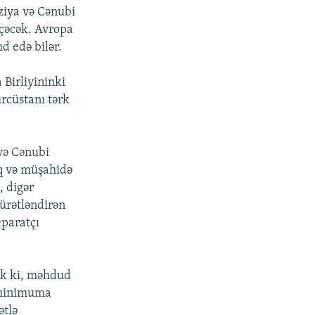
ziya və Cənubi
eçəcək. Avropa
d edə bilər.
Birliyininki
ürcüstanı tərk
və Cənubi
aq və müşahidə
, digər
sürətləndirən
eparatçı
cək ki, məhdud
i minimuma
ətlə