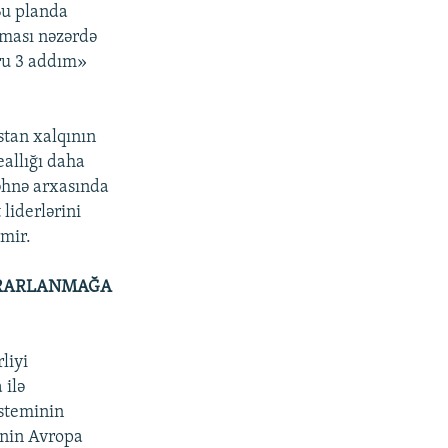
Bu planda
lması nəzərdə
ğru 3 addım»
stan xalqının
eallığı daha
 səhnə arxasında
liderlərini
rmir.
YARARLANMAĞA
liyi
 ilə
isteminin
inin Avropa