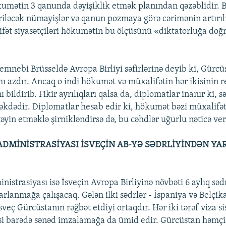
umətin 3 qanunda dəyişiklik etmək planından qəzəblidir. 
riləcək nümayişlər və qanun pozmaya görə cərimənin artırı
ifət siyasətçiləri hökumətin bu ölçüsünü «diktatorluğa do
Semnebi Brüsseldə Avropa Birliyi səfirlərinə deyib ki, Gürcü
 azdır. Ancaq o indi hökumət və müxalifətin hər ikisinin r
ı bildirib. Fikir ayrılıqları qalsa da, diplomatlar inanır ki,
əkdədir. Diplomatlar hesab edir ki, hökumət bəzi müxalifət 
əyin etməklə şirnikləndirsə də, bu cəhdlər uğurlu nəticə ve
ADMİNİSTRASİYASI İSVEÇİN AB-YƏ SƏDRLİYİNDƏN 
nistrasiyası isə İsveçin Avropa Birliyinə növbəti 6 aylıq sədr
lanmağa çalışacaq. Gələn ilki sədrlər - İspaniya və Belçika
veç Gürcüstanın rəğbət etdiyi ortaqdır. Hər iki tərəf viza s
si barədə sənəd imzalamağa da ümid edir. Gürcüstan həmç