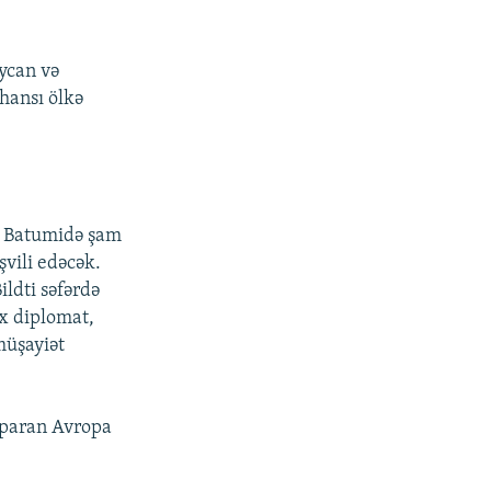
ycan və
hansı ölkə
fər Batumidə şam
şvili edəcək.
ldti səfərdə
x diplomat,
müşayiət
 aparan Avropa