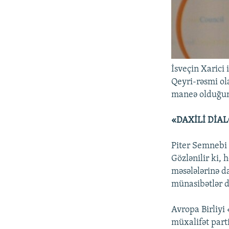
İsveçin Xarici i
Qeyri-rəsmi ol
maneə olduğun
«DAXİLİ DİA
Piter Semnebi 
Gözlənilir ki,
məsələlərinə d
münasibətlər d
Avropa Birliyi
müxalifət part