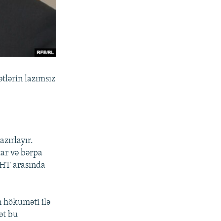
tlərin lazımsız
zırlayır.
tar və bərpa
QHT arasında
 hökuməti ilə
ət bu