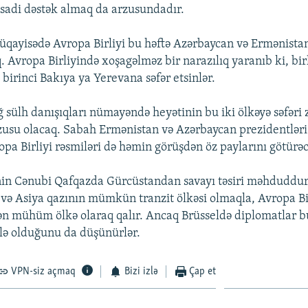
tisadi dəstək almaq da arzusundadır.
qayisədə Avropa Birliyi bu həftə Azərbaycan və Ermənista
. Avropa Birliyində xoşagəlməz bir narazılıq yaranıb ki, bir
birinci Bakıya ya Yerevana səfər etsinlər.
 sülh danışıqları nümayəndə heyətinin bu iki ölkəyə səfəri
usu olacaq. Sabah Ermənistan və Azərbaycan prezidentlər
opa Birliyi rəsmiləri də həmin görüşdən öz paylarını götürəc
nin Cənubi Qafqazda Gürcüstandan savayı təsiri məhduddu
ı və Asiya qazının mümkün tranzit ölkəsi olmaqla, Avropa Bi
dən mühüm ölkə olaraq qalır. Ancaq Brüsseldə diplomatlar 
lə olduğunu da düşünürlər.
VPN-siz açmaq
Bizi izlə
Çap et