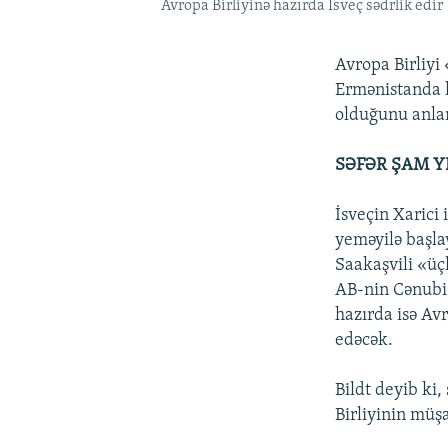
Avropa Birliyinə hazırda İsveç sədrlik edir
Avropa Birliyi
Ermənistanda k
olduğunu anlam
SƏFƏR ŞAM Y
İsveçin Xarici 
yeməyilə başla
Saakaşvili «üç
AB-nin Cənubi
hazırda isə Av
edəcək.
Bildt deyib ki
Birliyinin müşa