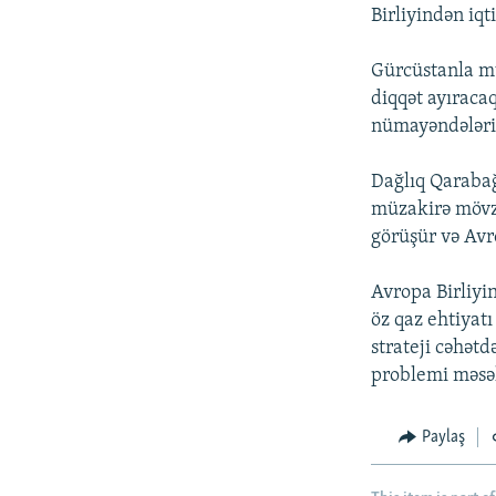
Birliyindən iq
Gürcüstanla mü
diqqət ayıracaq
nümayəndələri 
Dağlıq Qarabağ
müzakirə mövz
görüşür və Avr
Avropa Birliyi
öz qaz ehtiyat
strateji cəhət
problemi məsə
Paylaş