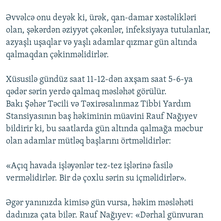
Əvvəlcə onu deyək ki, ürək, qan-damar xəstəlikləri
olan, şəkərdən əziyyət çəkənlər, infeksiyaya tutulanlar,
azyaşlı uşaqlar və yaşlı adamlar qızmar gün altında
qalmaqdan çəkinməlidirlər.
Xüsusilə gündüz saat 11-12-dən axşam saat 5-6-ya
qədər sərin yerdə qalmaq məsləhət görülür.
Bakı Şəhər Təcili və Təxirəsalınmaz Tibbi Yardım
Stansiyasının baş həkiminin müavini Rauf Nağıyev
bildirir ki, bu saatlarda gün altında qalmağa məcbur
olan adamlar mütləq başlarını örtməlidirlər:
«Açıq havada işləyənlər tez-tez işlərinə fasilə
verməlidirlər. Bir də çoxlu sərin su içməlidirlər».
Əgər yanınızda kimisə gün vursa, həkim məsləhəti
dadınıza çata bilər. Rauf Nağıyev: «Dərhal günvuran