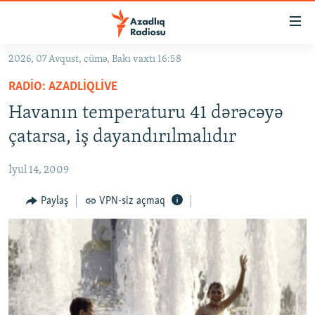
Keçid
linkləri
Əsas
2026, 07 Avqust, cümə, Bakı vaxtı 16:58
məzmuna
GÜNDƏM
RADIO: AZADLIQLIVE
qayıt
#İZAHLA
Əsas
Havanın temperaturu 41 dərəcəyə
KORRUPSIOMETR
naviqasiyaya
çatarsa, iş dayandırılmalıdır
qayıt
#ƏSLINDƏ
Axtarışa
İyul 14, 2009
FƏRQƏ BAX
keç
QANUNI DOĞRU
Paylaş
VPN-siz açmaq
ARAŞDIRMA
MULTIMEDIA
RADIO ARXIV
VIDEO
HAQQIMIZDA
FOTOQALEREYA
OXU ZALI