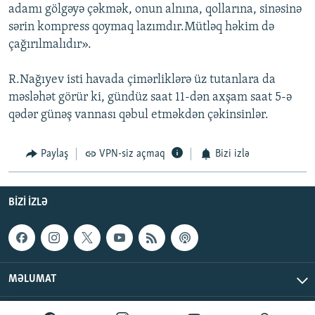
adamı gölgəyə çəkmək, onun alnına, qollarına, sinəsinə
sərin kompress qoymaq lazımdır.Mütləq həkim də
çağırılmalıdır».
R.Nağıyev isti havada çimərliklərə üz tutanlara da
məsləhət görür ki, gündüz saat 11-dən axşam saat 5-ə
qədər günəş vannası qəbul etməkdən çəkinsinlər.
Paylaş
VPN-siz açmaq
Bizi izlə
BIZI IZLƏ
MƏLUMAT