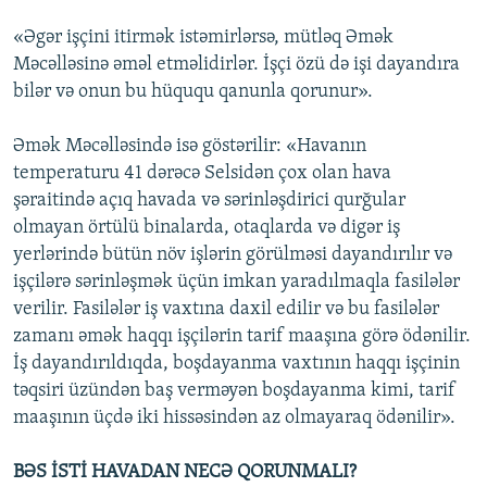
«Əgər işçini itirmək istəmirlərsə, mütləq Əmək
Məcəlləsinə əməl etməlidirlər. İşçi özü də işi dayandıra
bilər və onun bu hüququ qanunla qorunur».
Əmək Məcəlləsində isə göstərilir: «Havanın
temperaturu 41 dərəcə Selsidən çox olan hava
şəraitində açıq havada və sərinləşdirici qurğular
olmayan örtülü binalarda, otaqlarda və digər iş
yerlərində bütün növ işlərin görülməsi dayandırılır və
işçilərə sərinləşmək üçün imkan yaradılmaqla fasilələr
verilir. Fasilələr iş vaxtına daxil edilir və bu fasilələr
zamanı əmək haqqı işçilərin tarif maaşına görə ödənilir.
İş dayandırıldıqda, boşdayanma vaxtının haqqı işçinin
təqsiri üzündən baş verməyən boşdayanma kimi, tarif
maaşının üçdə iki hissəsindən az olmayaraq ödənilir».
BƏS İSTİ HAVADAN NECƏ QORUNMALI?