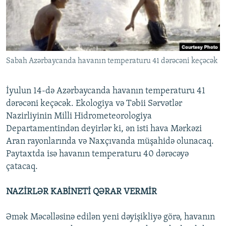
İNFOQRAFIKA
AZƏRBAYCAN ƏDƏBIYYATI KITABXANASI
MISSIYAMIZ
BIZI IZLƏ
KARIKATURA
İSLAM VƏ DEMOKRATIYA
PEŞƏ ETIKASI VƏ JURNALISTIKA STANDARTLARIMIZ
İZ - MƏDƏNIYYƏT PROQRAMI
MATERIALLARIMIZDAN ISTIFADƏ
Sabah Azərbaycanda havanın temperaturu 41 dərəcəni keçəcək
AZADLIQRADIOSU MOBIL TELEFONUNUZDA
RFE/RL-in bütün saytları
BIZIMLƏ ƏLAQƏ
İyulun 14-də Azərbaycanda havanın temperaturu 41
XƏBƏR BÜLLETENLƏRIMIZ
dərəcəni keçəcək. Ekologiya və Təbii Sərvətlər
Nazirliyinin Milli Hidrometeorologiya
Departamentindən deyirlər ki, ən isti hava Mərkəzi
Aran rayonlarında və Naxçıvanda müşahidə olunacaq.
Paytaxtda isə havanın temperaturu 40 dərəcəyə
çatacaq.
NAZİRLƏR KABİNETİ QƏRAR VERMİR
Əmək Məcəlləsinə edilən yeni dəyişikliyə görə, havanın