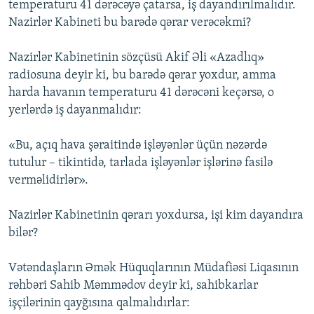
temperaturu 41 dərəcəyə çatarsa, iş dayandırılmalıdır.
Nazirlər Kabineti bu barədə qərar verəcəkmi?
Nazirlər Kabinetinin sözçüsü Akif Əli «Azadlıq»
radiosuna deyir ki, bu barədə qərar yoxdur, amma
harda havanın temperaturu 41 dərəcəni keçərsə, o
yerlərdə iş dayanmalıdır:
«Bu, açıq hava şəraitində işləyənlər üçün nəzərdə
tutulur – tikintidə, tarlada işləyənlər işlərinə fasilə
verməlidirlər».
Nazirlər Kabinetinin qərarı yoxdursa, işi kim dayandıra
bilər?
Vətəndaşların Əmək Hüquqlarının Müdafiəsi Liqasının
rəhbəri Sahib Məmmədov deyir ki, sahibkarlar
işçilərinin qayğısına qalmalıdırlar: