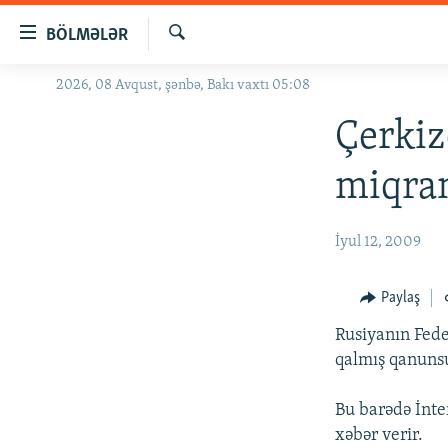
Keçid
BÖLMƏLƏR
linkləri
Axtar
Əsas
2026, 08 Avqust, şənbə, Bakı vaxtı 05:08
GÜNDƏM
məzmuna
#İZAHLA
Çerkiz
qayıt
Əsas
KORRUPSIOMETR
miqran
naviqasiyaya
#ƏSLINDƏ
qayıt
Axtarışa
FƏRQƏ BAX
İyul 12, 2009
keç
QANUNI DOĞRU
Paylaş
ARAŞDIRMA
Rusiyanın Fede
MULTIMEDIA
qalmış qanuns
RADIO ARXIV
VIDEO
Bu barədə İnte
HAQQIMIZDA
FOTOQALEREYA
OXU ZALI
xəbər verir.