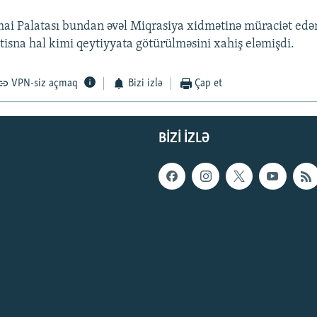
mai Palatası bundan əvəl Miqrasiya xidmətinə müraciət edər
stisna hal kimi qeytiyyata götürülməsini xahiş eləmişdi.
VPN-siz açmaq
Bizi izlə
Çap et
BIZI IZLƏ