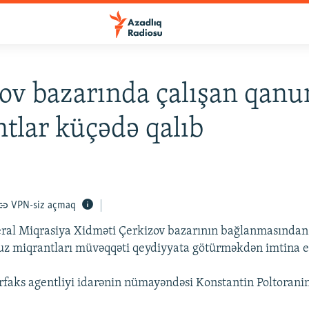
ov bazarında çalışan qan
tlar küçədə qalıb
VPN-siz açmaq
ral Miqrasiya Xidməti Çerkizov bazarının bağlanmasından 
uz miqrantları müvəqqəti qeydiyyata götürməkdən imtina e
rfaks agentliyi idarənin nümayəndəsi Konstantin Poltoranin