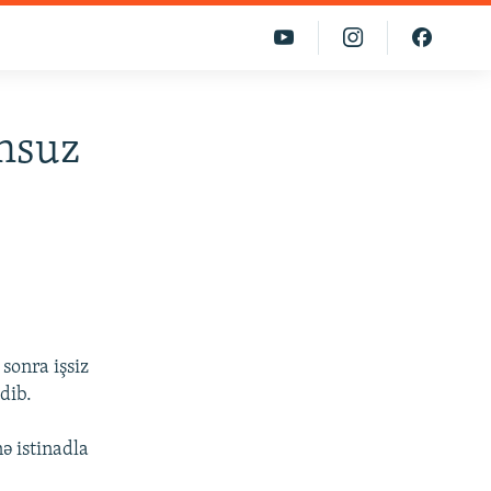
unsuz
sonra işsiz
dib.
ə istinadla