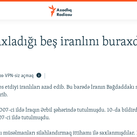
xladığı beş iranlını burax
VPN-siz açmaq
 etdiyi iranlıları azad edib. Bu barədə İranın Bağdaddakı s
rib.
2007-ci ildə İraqın Ərbil şəhərində tutulmuşdu. 10-da bildir
07-ci ildə tutulmuşdu.
ı müsəlmanları silahlandırmaq ittihamı ilə saxlanmışdılar. 