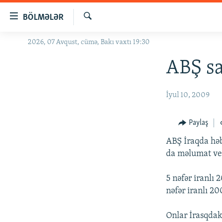
Keçid
BÖLMƏLƏR
linkləri
Axtar
Əsas
2026, 07 Avqust, cümə, Bakı vaxtı 19:30
GÜNDƏM
məzmuna
#İZAHLA
ABŞ sa
qayıt
Əsas
KORRUPSIOMETR
naviqasiyaya
İyul 10, 2009
#ƏSLINDƏ
qayıt
Axtarışa
FƏRQƏ BAX
Paylaş
keç
QANUNI DOĞRU
ABŞ İraqda həbs
ARAŞDIRMA
da məlumat ve
MULTIMEDIA
5 nəfər iranlı 
RADIO ARXIV
VIDEO
nəfər iranlı 20
HAQQIMIZDA
FOTOQALEREYA
OXU ZALI
Onlar İrasqdak