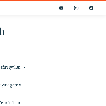
dı
əfiri iyulun 9-
diyinə görə 5
İran ittihamı