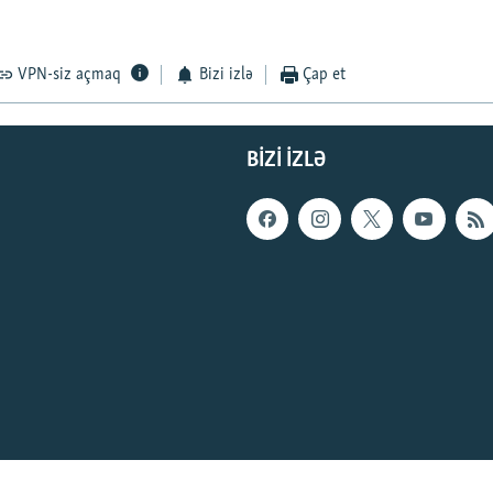
VPN-siz açmaq
Bizi izlə
Çap et
BIZI IZLƏ