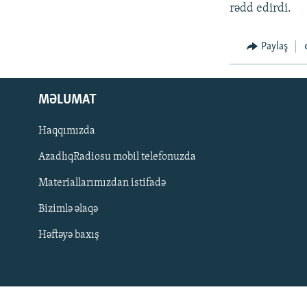
İNFOQRAFIKA
AZƏRBAYCAN ƏDƏBIYYATI KITABXANASI
MISSIYAMIZ
rədd edirdi.
KARIKATURA
İSLAM VƏ DEMOKRATIYA
PEŞƏ ETIKASI VƏ JURNALISTIKA
STANDARTLARIMIZ
Paylaş
İZ - MƏDƏNIYYƏT PROQRAMI
MATERIALLARIMIZDAN ISTIFADƏ
AZADLIQRADIOSU MOBIL TELEFONUNUZDA
MƏLUMAT
BIZIMLƏ ƏLAQƏ
Haqqımızda
XƏBƏR BÜLLETENLƏRIMIZ
AzadlıqRadiosu mobil telefonuzda
Materiallarımızdan istifadə
Bizimlə əlaqə
Həftəyə baxış
BIZI IZLƏ