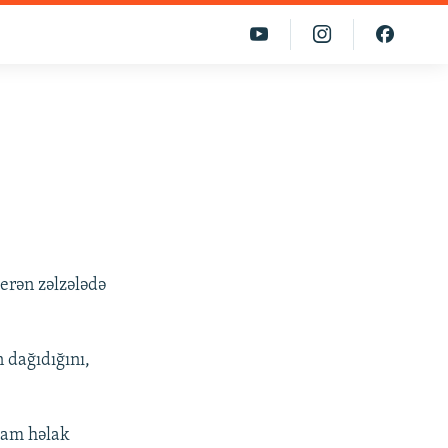
erən zəlzələdə
 dağıdığını,
dam həlak