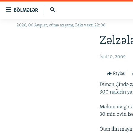
Keçid
BÖLMƏLƏR
linkləri
Axtar
Əsas
2026, 06 Avqust, cümə axşamı, Bakı vaxtı 22:06
GÜNDƏM
məzmuna
#İZAHLA
Zəlzəl
qayıt
Əsas
KORRUPSIOMETR
naviqasiyaya
İyul 10, 2009
#ƏSLINDƏ
qayıt
Axtarışa
FƏRQƏ BAX
Paylaş
keç
QANUNI DOĞRU
Dünən Çində zə
ARAŞDIRMA
300 nəfərin yar
MULTIMEDIA
Məlumata görə 
RADIO ARXIV
VIDEO
30 min evin isə
HAQQIMIZDA
FOTOQALEREYA
OXU ZALI
Ötən ilin mayı