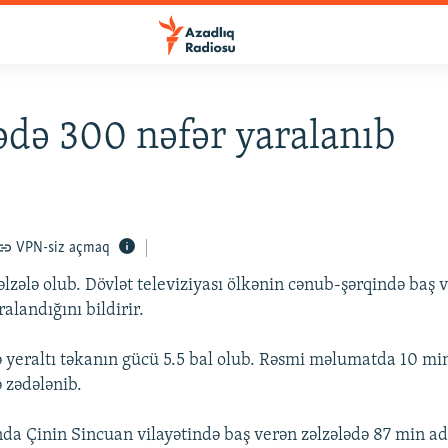
ədə 300 nəfər yaralanıb
VPN-siz açmaq
lzələ olub. Dövlət televiziyası ölkənin cənub-şərqində baş v
alandığını bildirir.
yeraltı təkanın gücü 5.5 bal olub. Rəsmi məlumatda 10 min
 zədələnib.
nda Çinin Sincuan vilayətində baş verən zəlzələdə 87 min a