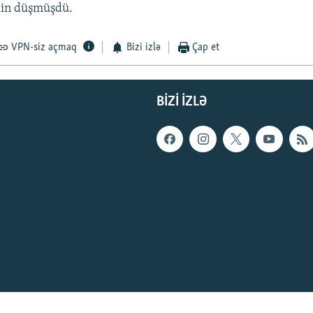
kin düşmüşdü.
VPN-siz açmaq
Bizi izlə
Çap et
BIZI IZLƏ