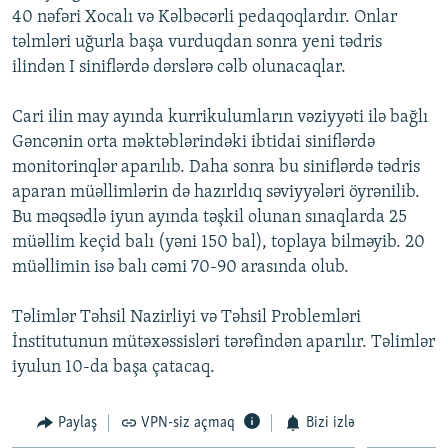
40 nəfəri Xocalı və Kəlbəcərli pedaqoqlardır. Onlar
İNFOQRAFIKA
AZƏRBAYCAN ƏDƏBIYYATI KITABXANASI
MISSIYAMIZ
BIZI IZLƏ
təlmləri uğurla başa vurduqdan sonra yeni tədris
KARIKATURA
İSLAM VƏ DEMOKRATIYA
PEŞƏ ETIKASI VƏ JURNALISTIKA STANDARTLARIMIZ
ilindən I siniflərdə dərslərə cəlb olunacaqlar.
İZ - MƏDƏNIYYƏT PROQRAMI
MATERIALLARIMIZDAN ISTIFADƏ
Cari ilin may ayında kurrikulumların vəziyyəti ilə bağlı
AZADLIQRADIOSU MOBIL TELEFONUNUZDA
RFE/RL-in bütün saytları
Gəncənin orta məktəblərindəki ibtidai siniflərdə
BIZIMLƏ ƏLAQƏ
monitorinqlər aparılıb. Daha sonra bu siniflərdə tədris
aparan müəllimlərin də hazırldıq səviyyələri öyrənilib.
XƏBƏR BÜLLETENLƏRIMIZ
Bu məqsədlə iyun ayında təşkil olunan sınaqlarda 25
müəllim keçid balı (yəni 150 bal), toplaya bilməyib. 20
müəllimin isə balı cəmi 70-90 arasında olub.
Təlimlər Təhsil Nazirliyi və Təhsil Problemləri
İnstitutunun mütəxəssisləri tərəfindən aparılır. Təlimlər
iyulun 10-da başa çatacaq.
Paylaş
VPN-siz açmaq
Bizi izlə