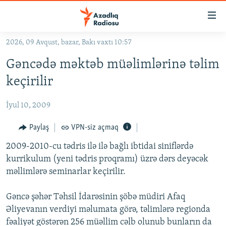
Keçid
linkləri
Əsas
2026, 09 Avqust, bazar, Bakı vaxtı 10:57
məzmuna
GÜNDƏM
Gəncədə məktəb müəlimlərinə təlim
qayıt
#İZAHLA
Əsas
keçirilir
KORRUPSIOMETR
naviqasiyaya
qayıt
İyul 10, 2009
#ƏSLINDƏ
Axtarışa
FƏRQƏ BAX
Paylaş
VPN-siz açmaq
keç
QANUNI DOĞRU
2009-2010-cu tədris ilə ilə bağlı ibtidai siniflərdə
kurrikulum (yeni tədris proqramı) üzrə dərs deyəcək
ARAŞDIRMA
məllimlərə seminarlar keçirilir.
MULTIMEDIA
Gəncə şəhər Təhsil İdarəsinin şöbə müdiri Afaq
RADIO ARXIV
VIDEO
Əliyevanın verdiyi məlumata görə, təlimlərə regionda
HAQQIMIZDA
FOTOQALEREYA
OXU ZALI
fəaliyət göstərən 256 müəllim cəlb olunub bunların da