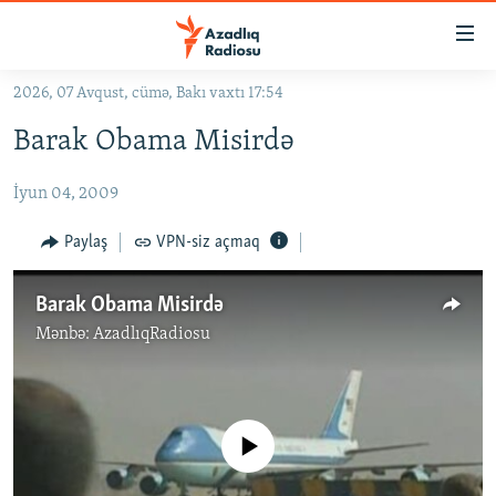
Keçid
linkləri
Əsas
2026, 07 Avqust, cümə, Bakı vaxtı 17:54
məzmuna
GÜNDƏM
Barak Obama Misirdə
qayıt
#İZAHLA
Əsas
İyun 04, 2009
KORRUPSIOMETR
naviqasiyaya
qayıt
#ƏSLINDƏ
Paylaş
VPN-siz açmaq
Axtarışa
FƏRQƏ BAX
keç
Barak Obama Misirdə
QANUNI DOĞRU
Mənbə:
AzadlıqRadiosu
ARAŞDIRMA
MULTIMEDIA
No media source currently available
RADIO ARXIV
VIDEO
HAQQIMIZDA
FOTOQALEREYA
OXU ZALI