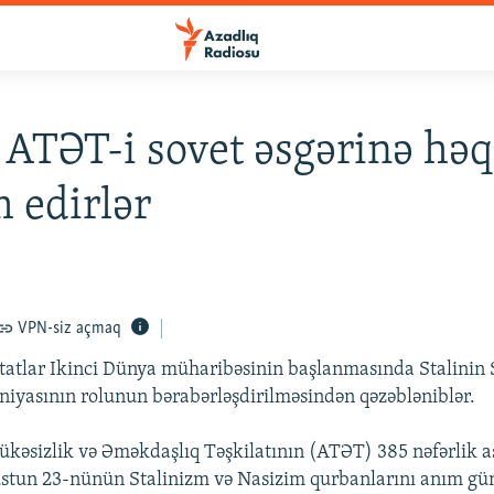
 ATƏT-i sovet əsgərinə hə
m edirlər
VPN-siz açmaq
atlar Ikinci Dünya müharibəsinin başlanmasında Stalinin S
aniyasının rolunun bərabərləşdirilməsindən qəzəbləniblər.
kəsizlik və Əməkdaşlıq Təşkilatının (ATƏT) 385 nəfərlik 
ustun 23-nünün Stalinizm və Nasizim qurbanlarını anım gü