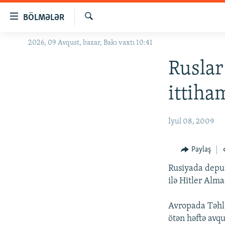
Keçid
BÖLMƏLƏR
linkləri
Axtar
Əsas
2026, 09 Avqust, bazar, Bakı vaxtı 10:41
GÜNDƏM
məzmuna
#İZAHLA
Ruslar
qayıt
Əsas
KORRUPSIOMETR
ittiha
naviqasiyaya
#ƏSLINDƏ
qayıt
Axtarışa
FƏRQƏ BAX
İyul 08, 2009
keç
QANUNI DOĞRU
Paylaş
ARAŞDIRMA
Rusiyada deput
MULTIMEDIA
ilə Hitler Alm
RADIO ARXIV
VIDEO
Avropada Təhlü
HAQQIMIZDA
FOTOQALEREYA
OXU ZALI
ötən həftə avq