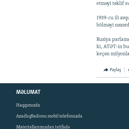
İNFOQRAFIKA
AZƏRBAYCAN ƏDƏBIYYATI KITABXANASI
MISSIYAMIZ
etməyi təklif e
KARIKATURA
İSLAM VƏ DEMOKRATIYA
PEŞƏ ETIKASI VƏ JURNALISTIKA
STANDARTLARIMIZ
1939-cu ili avq
İZ - MƏDƏNIYYƏT PROQRAMI
bölməyi nəzərd
MATERIALLARIMIZDAN ISTIFADƏ
AZADLIQRADIOSU MOBIL TELEFONUNUZDA
Rusiya parlame
ki, ATƏT-in b
BIZIMLƏ ƏLAQƏ
keçən milyonla
XƏBƏR BÜLLETENLƏRIMIZ
Paylaş
MƏLUMAT
Haqqımızda
AzadlıqRadiosu mobil telefonuzda
Materiallarımızdan istifadə