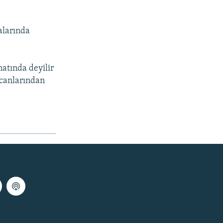
ralarında
natında deyilir
 canlarından