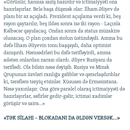
«Görünür, hansısa saziş hazırdır və ictimaiyyəti ona
hazırlayırlar. Belə başa düşmək olar. İlham Əliyev də
planı bir az açıqladı. Prezident açıqlama verdi ki, beş
rayon qaytarılır, beş ildən sonra isə iki rayon - Laçınla
Kəlbəcər qayıdacaq. Ondan sonra da status müzakirə
olunacaq. O plan çoxdan stolun üstündəydi. Amma bu
dəfə İlham Əliyevin tonu başqaydı, daha optimist
danışırdı. Həmsədrləri bu dəfə tərifləyirdi, amma
adətən onlardan narazı olardı. Əliyev Rusiyanı da
təriflədi. Ola bilsin nəsə dəyişib. Rusiya və Minsk
Qrupunun üzvləri razılığa gəliblər və qərarlaşdırıblar
ki, tərəflərə təzyiq etsinlər. Xüsusən də Ermənistana.
Nəsə yaxınlaşır. Ona görə paralel olaraq ictimaiyyəti də
hazırlayırlar, səfirlər gedir-gəlir, ictimai xadimlər
görüşür və sairə…»
«TƏK SİLAHI – BLOKADANI DA ƏLDƏN VERSƏK…»