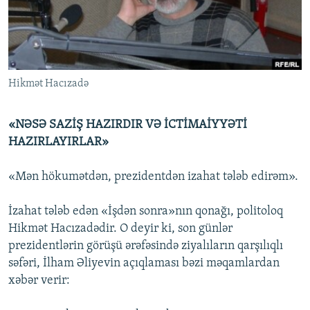
İNFOQRAFIKA
AZƏRBAYCAN ƏDƏBIYYATI KITABXANASI
MISSIYAMIZ
BIZI IZLƏ
KARIKATURA
İSLAM VƏ DEMOKRATIYA
PEŞƏ ETIKASI VƏ JURNALISTIKA STANDARTLARIMIZ
İZ - MƏDƏNIYYƏT PROQRAMI
MATERIALLARIMIZDAN ISTIFADƏ
Hikmət Hacızadə
AZADLIQRADIOSU MOBIL TELEFONUNUZDA
RFE/RL-in bütün saytları
BIZIMLƏ ƏLAQƏ
«NƏSƏ SAZİŞ HAZIRDIR VƏ İCTİMAİYYƏTİ
XƏBƏR BÜLLETENLƏRIMIZ
HAZIRLAYIRLAR»
«Mən hökumətdən, prezidentdən izahat tələb edirəm».
İzahat tələb edən «İşdən sonra»nın qonağı, politoloq
Hikmət Hacızadədir. O deyir ki, son günlər
prezidentlərin görüşü ərəfəsində ziyalıların qarşılıqlı
səfəri, İlham Əliyevin açıqlaması bəzi məqamlardan
xəbər verir: