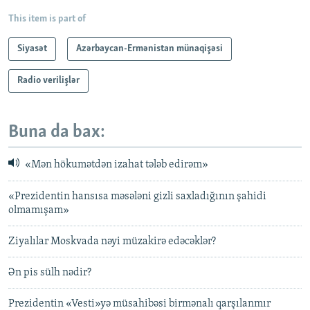
This item is part of
Siyasət
Azərbaycan-Ermənistan münaqişəsi
Radio verilişlər
Buna da bax:
«Mən hökumətdən izahat tələb edirəm»
«Prezidentin hansısa məsələni gizli saxladığının şahidi
olmamışam»
Ziyalılar Moskvada nəyi müzakirə edəcəklər?
Ən pis sülh nədir?
Prezidentin «Vesti»yə müsahibəsi birmənalı qarşılanmır