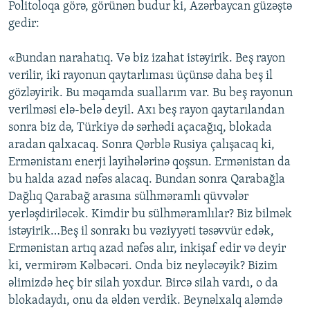
Politoloqa görə, görünən budur ki, Azərbaycan güzəştə
gedir:
«Bundan narahatıq. Və biz izahat istəyirik. Beş rayon
verilir, iki rayonun qaytarlıması üçünsə daha beş il
gözləyirik. Bu məqamda suallarım var. Bu beş rayonun
verilməsi elə-belə deyil. Axı beş rayon qaytarılandan
sonra biz də, Türkiyə də sərhədi açacağıq, blokada
aradan qalxacaq. Sonra Qərblə Rusiya çalışacaq ki,
Ermənistanı enerji layihələrinə qoşsun. Ermənistan da
bu halda azad nəfəs alacaq. Bundan sonra Qarabağla
Dağlıq Qarabağ arasına sülhməramlı qüvvələr
yerləşdiriləcək. Kimdir bu sülhməramlılar? Biz bilmək
istəyirik…Beş il sonrakı bu vəziyyəti təsəvvür edək,
Ermənistan artıq azad nəfəs alır, inkişaf edir və deyir
ki, vermirəm Kəlbəcəri. Onda biz neyləcəyik? Bizim
əlimizdə heç bir silah yoxdur. Bircə silah vardı, o da
blokadaydı, onu da əldən verdik. Beynəlxalq aləmdə