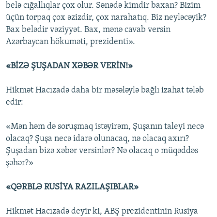
belə cığallıqlar çox olur. Sənədə kimdir baxan? Bizim
üçün torpaq çox əzizdir, çox narahatıq. Biz neyləcəyik?
Bax belədir vəziyyət. Bax, mənə cavab versin
Azərbaycan hökuməti, prezidenti».
«BİZƏ ŞUŞADAN XƏBƏR VERİN!»
Hikmət Hacızadə daha bir məsələylə bağlı izahat tələb
edir:
«Mən həm də soruşmaq istəyirəm, Şuşanın taleyi necə
olacaq? Şuşa necə idarə olunacaq, nə olacaq axırı?
Şuşadan bizə xəbər versinlər? Nə olacaq o müqəddəs
şəhər?»
«QƏRBLƏ RUSİYA RAZILAŞIBLAR»
Hikmət Hacızadə deyir ki, ABŞ prezidentinin Rusiya