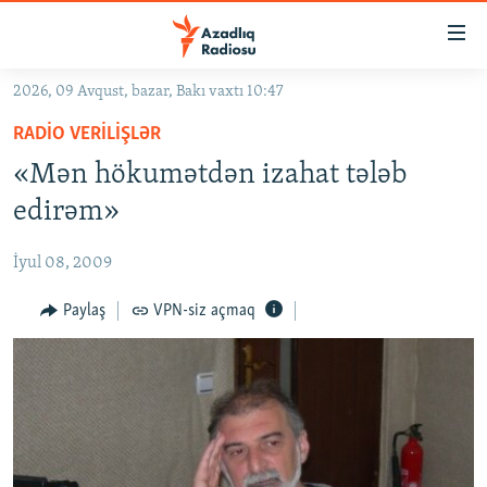
Keçid
linkləri
Əsas
2026, 09 Avqust, bazar, Bakı vaxtı 10:47
məzmuna
GÜNDƏM
RADIO VERILIŞLƏR
qayıt
#İZAHLA
Əsas
«Mən hökumətdən izahat tələb
KORRUPSIOMETR
naviqasiyaya
edirəm»
qayıt
#ƏSLINDƏ
Axtarışa
İyul 08, 2009
FƏRQƏ BAX
keç
QANUNI DOĞRU
Paylaş
VPN-siz açmaq
ARAŞDIRMA
MULTIMEDIA
RADIO ARXIV
VIDEO
HAQQIMIZDA
FOTOQALEREYA
OXU ZALI