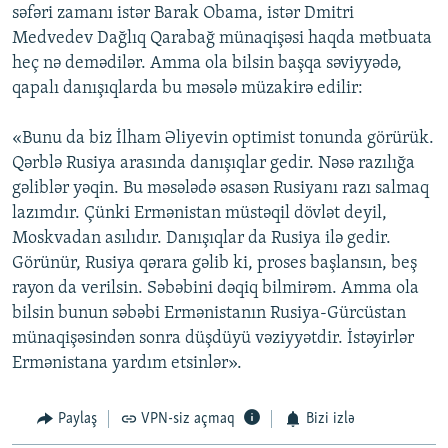
səfəri zamanı istər Barak Obama, istər Dmitri
Medvedev Dağlıq Qarabağ münaqişəsi haqda mətbuata
heç nə demədilər. Amma ola bilsin başqa səviyyədə,
qapalı danışıqlarda bu məsələ müzakirə edilir:
«Bunu da biz İlham Əliyevin optimist tonunda görürük.
Qərblə Rusiya arasında danışıqlar gedir. Nəsə razılığa
gəliblər yəqin. Bu məsələdə əsasən Rusiyanı razı salmaq
lazımdır. Çünki Ermənistan müstəqil dövlət deyil,
Moskvadan asılıdır. Danışıqlar da Rusiya ilə gedir.
Görünür, Rusiya qərara gəlib ki, proses başlansın, beş
rayon da verilsin. Səbəbini dəqiq bilmirəm. Amma ola
bilsin bunun səbəbi Ermənistanın Rusiya-Gürcüstan
münaqişəsindən sonra düşdüyü vəziyyətdir. İstəyirlər
Ermənistana yardım etsinlər».
Paylaş
VPN-siz açmaq
Bizi izlə