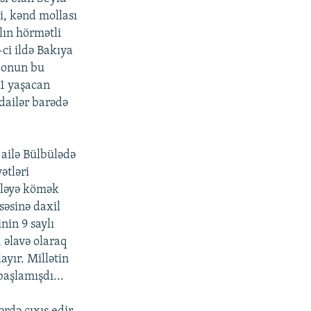
i, kənd mollası
ın hörmətli
ci ildə Bakıya
ə onun bu
01 yaşacan
ədailər barədə
 ailə Bülbülədə
ətləri
iləyə kömək
əsinə daxil
nin 9 saylı
 əlavə olaraq
ayır. Millətin
başlamışdı...