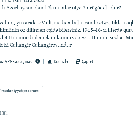
on mənzili hara oldu?
Adı Azərbaycan olan hökumətlər niyə ömrügödək olur?
avabını, yuxarıda «Multimedia» bölməsində «İz»i tıklamaql
mlinin öz dilindən eşidə bilərsiniz. 1945-46-cı illərdə quru
lət Himnini dinləmək imkanınız da var. Himnin sözləri M
iqisi Cahangir Cahangirovundur.
VPN-siz açmaq
Bizi izlə
Çap et
z" mədəniyyət proqramı
ax: