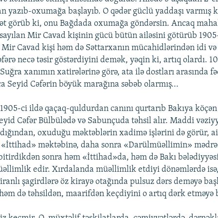
an yazıb-oxumağa başlayıb. O qədər güclü yaddaşı varmış k
hət görüb ki, onu Bağdada oxumağa göndərsin. Ancaq mahal
ayılan Mir Cavad kişinin gücü bütün ailəsini götürüb 1905-
 Mir Cavad kişi həm də Səttarxanın mücahidlərindən idi v
ərə necə təsir göstərdiyini demək, yəqin ki, artıq olardı. 1
Suğra xanımın xatirələrinə görə, ata ilə dostları arasında f
ca Seyid Cəfərin böyük marağına səbəb olarmış...
1905-ci ildə qaçaq-quldurdan canını qurtarıb Bakıya köçən
eyid Cəfər Bülbülədə və Sabunçuda təhsil alır. Maddi vəziyy
ığından, oxuduğu məktəblərin xadimə işlərini də görür, a
 «İttihad» məktəbinə, daha sonra «Darülmüəllimin» mədrəs
 bitirdikdən sonra həm «İttihad»da, həm də Bakı bələdiyyəsi
llimlik edir. Xırdalanda müəllimlik etdiyi dönəmlərdə isə,
ranlı şagirdlərə öz kirayə otağında pulsuz dərs deməyə başl
 həm də təhsildən, maarifdən keçdiyini o artıq dərk etməyə 