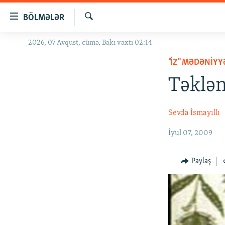
Keçid
BÖLMƏLƏR
linkləri
Axtar
Əsas
2026, 07 Avqust, cümə, Bakı vaxtı 02:14
GÜNDƏM
məzmuna
"İZ" MƏDƏNIY
#İZAHLA
qayıt
Əsas
Təklə
KORRUPSIOMETR
naviqasiyaya
#ƏSLINDƏ
qayıt
Sevda İsmayıllı
Axtarışa
FƏRQƏ BAX
keç
İyul 07, 2009
QANUNI DOĞRU
ARAŞDIRMA
Paylaş
MULTIMEDIA
RADIO ARXIV
VIDEO
HAQQIMIZDA
FOTOQALEREYA
OXU ZALI