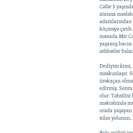
Cəfər 5 yaşınd
atasına məslə
adamlarından s
köçməyə çatıb.
mənada Mir Cəf
yaşamış bacısı 
söhbətlər bala
Dediyim kimi, 
məskunlaşır. S
ürəkaçan olmad
edirmiş. Sonra
olur. Təhsilini
məktəbində müə
orada yaşayan i
xilas yolunun,