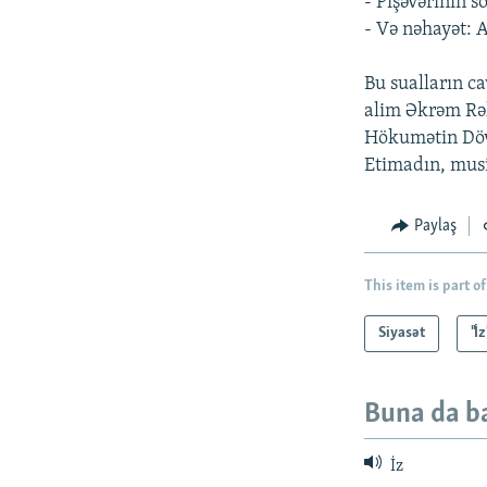
- Pişəvərinin s
- Və nəhayət: 
Bu sualların c
alim Əkrəm Rəhi
Hökumətin Döv
Etimadın, mus
Paylaş
This item is part of
Siyasət
"İ
Buna da b
İz