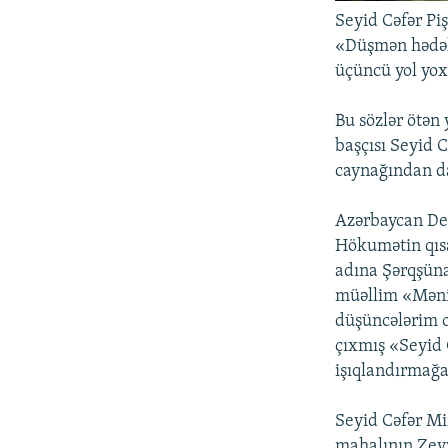
Seyid Cəfər Piş
«Düşmən hədələ
üçüncü yol yox
Bu sözlər ötən
başçısı Seyid 
caynağından da
Azərbaycan Dem
Hökumətin qısa
adına Şərqşüna
müəllim «Məni 
düşüncələrim 
çıxmış «Seyid 
işıqlandırmağa 
Seyid Cəfər Mi
mahalının Zeyv