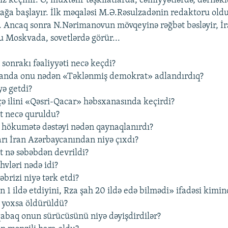
iz keçmir. O, müxtəlif təşkilatlarda, cəmiyyətlərdə, dərnəklə
ağa başlayır. İlk məqaləsi M.Ə.Rəsulzadənin redaktoru old
r. Ancaq sonra N.Nərimanovun mövqeyinə rəğbət bəsləyir, İr
u Moskvada, sovetlərdə görür...
 sonrakı fəaliyyəti necə keçdi?
standa onu nədən «Təklənmiş demokrat» adlandırdıq?
yə getdi?
çə ilini «Qəsri-Qacar» həbsxanasında keçirdi?
t necə quruldu?
u hökumətə dəstəyi nədən qaynaqlanırdı?
arı İran Azərbaycanından niyə çıxdı?
t nə səbəbdən devrildi?
əhvləri nədə idi?
əbrizi niyə tərk etdi?
n 1 ildə etdiyini, Rza şah 20 ildə edə bilmədi» ifadəsi kimin
, yoxsa öldürüldü?
abaq onun sürücüsünü niyə dəyişdirdilər?