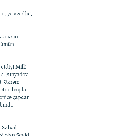
m, ya azadlıq,
ökumətin
ölümün
etdiyi Milli
A Z.Bünyadov
e). Əkrəm
llətim haqda
enicə çapdan
abında
a Xalxal
si olan Seyid