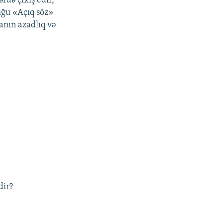
rdə çıxış edir,
uğu «Açıq söz»
anın azadlıq və
dir?