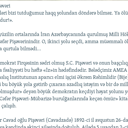
əvəri
ri bizi tutduğumuz haqq yolundan döndərə bilməz. Ya ölü
dur!».
 yüzilin ortalarında İran Azərbaycanında qurulmuş Milli H
Cəfər Pişəvərinindir. O, ikinci yolu seçdi, amma müəmmalı 
 qurtula bilmədi...
okrat Firqəsinin sədri olmuş S.C. Pişəvəri və onun başçılıq 
 fəaliyyəti bu həftə «İz»in hədəfindədir. Bələdçimiz AME
slıq İnstitutunun aparıcı elmi işçisi Əkrəm Rəhimlidir (Bij
bu böyük yola gətirib çıxaran azadlıq istəyim və bir də mi
olmuşdur» deyən böyük demokratın keçdiyi həyat yolunu y
Cəfər Pişəvəri-Mübarizə burulğanlarında keçən ömür» kit
çalışıb.
r Cavad oğlu Pişəvəri (Cavadzadə) 1892-ci il avqustun 26-d
ə kəndində əkinçi ailəsində doğulub. Ailədə 5 uşaqdan 2-ci