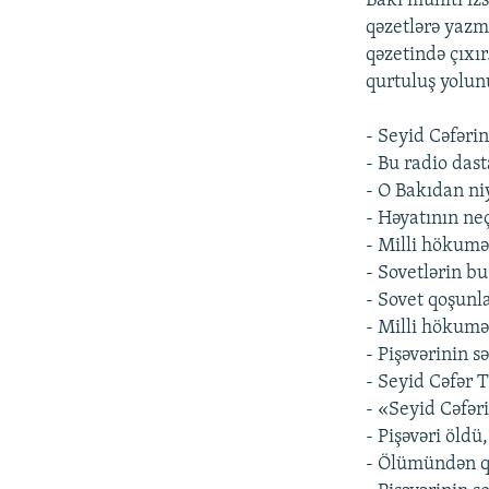
Bakı mühiti izs
qəzetlərə yazm
qəzetində çıxı
qurtuluş yolun
- Seyid Cəfərin
- Bu radio da
- O Bakıdan ni
- Həyatının ne
- Milli hökumə
- Sovetlərin b
- Sovet qoşunl
- Milli hökumə
- Pişəvərinin s
- Seyid Cəfər T
- «Seyid Cəfəri
- Pişəvəri öldü
- Ölümündən q