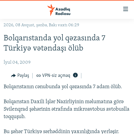
Keçid
linkləri
Əsas
2026, 08 Avqust, şənbə, Bakı vaxtı 06:29
məzmuna
GÜNDƏM
Bolqarıstanda yol qəzasında 7
qayıt
#İZAHLA
Əsas
Türkiyə vətəndaşı ölüb
KORRUPSIOMETR
naviqasiyaya
qayıt
İyul 04, 2009
#ƏSLINDƏ
Axtarışa
FƏRQƏ BAX
Paylaş
VPN-siz açmaq
keç
QANUNI DOĞRU
Bolqarıstanın cənubunda yol qəzasında 7 adam ölüb.
ARAŞDIRMA
Bolqarıstan Daxili İşlər Nazirliyinin məlumatına görə
MULTIMEDIA
Svilenqrad şəhərinin ətrafında mikroavtobus avtobuslla
toqquşub.
RADIO ARXIV
VIDEO
HAQQIMIZDA
FOTOQALEREYA
OXU ZALI
Bu şəhər Türkiyə sərhəddinin yaxınlığında yerləşir.