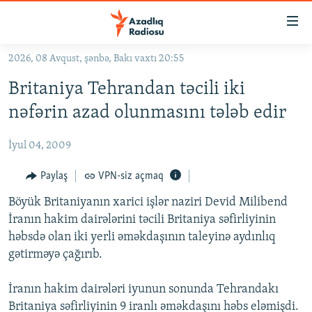
Keçid
linkləri
Əsas
2026, 08 Avqust, şənbə, Bakı vaxtı 20:55
məzmuna
GÜNDƏM
Britaniya Tehrandan təcili iki
qayıt
#İZAHLA
Əsas
nəfərin azad olunmasını tələb edir
KORRUPSIOMETR
naviqasiyaya
qayıt
İyul 04, 2009
#ƏSLINDƏ
Axtarışa
FƏRQƏ BAX
Paylaş
VPN-siz açmaq
keç
QANUNI DOĞRU
Böyük Britaniyanın xarici işlər naziri Devid Milibend
İranın hakim dairələrini təcili Britaniya səfirliyinin
ARAŞDIRMA
həbsdə olan iki yerli əməkdaşının taleyinə aydınlıq
MULTIMEDIA
gətirməyə çağırıb.
RADIO ARXIV
VIDEO
İranın hakim dairələri iyunun sonunda Tehrandakı
HAQQIMIZDA
FOTOQALEREYA
OXU ZALI
Britaniya səfirliyinin 9 iranlı əməkdaşını həbs eləmişdi.