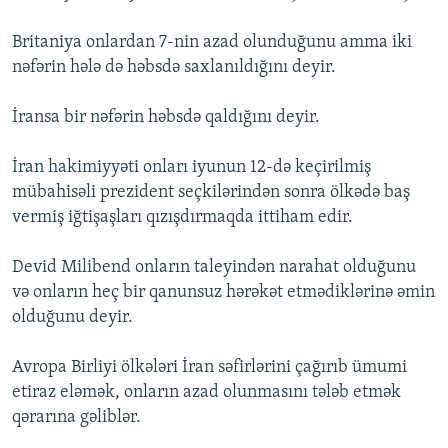
İNFOQRAFIKA
AZƏRBAYCAN ƏDƏBIYYATI KITABXANASI
MISSIYAMIZ
BIZI IZLƏ
Britaniya onlardan 7-nin azad olunduğunu amma iki
KARIKATURA
İSLAM VƏ DEMOKRATIYA
PEŞƏ ETIKASI VƏ JURNALISTIKA STANDARTLARIMIZ
nəfərin hələ də həbsdə saxlanıldığını deyir.
İZ - MƏDƏNIYYƏT PROQRAMI
MATERIALLARIMIZDAN ISTIFADƏ
İransa bir nəfərin həbsdə qaldığını deyir.
AZADLIQRADIOSU MOBIL TELEFONUNUZDA
RFE/RL-in bütün saytları
BIZIMLƏ ƏLAQƏ
İran hakimiyyəti onları iyunun 12-də keçirilmiş
mübahisəli prezident seçkilərindən sonra ölkədə baş
XƏBƏR BÜLLETENLƏRIMIZ
vermiş iğtişaşları qızışdırmaqda ittiham edir.
Devid Milibend onların taleyindən narahat olduğunu
və onların heç bir qanunsuz hərəkət etmədiklərinə əmin
olduğunu deyir.
Avropa Birliyi ölkələri İran səfirlərini çağırıb ümumi
etiraz eləmək, onların azad olunmasını tələb etmək
qərarına gəliblər.