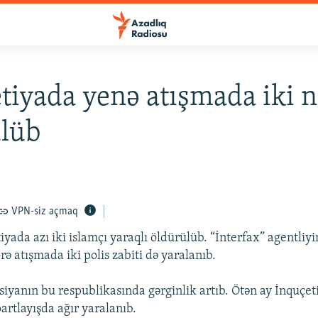
tiyada yenə atışmada iki n
ülüb
VPN-siz açmaq
yada azı iki islamçı yaraqlı öldürülüb. “İnterfax” agentliyi
ə atışmada iki polis zabiti də yaralanıb.
siyanın bu respublikasında gərginlik artıb. Ötən ay İnquçet
artlayışda ağır yaralanıb.