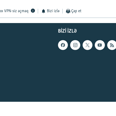
VPN-siz açmaq
Bizi izlə
Çap et
BIZI IZLƏ