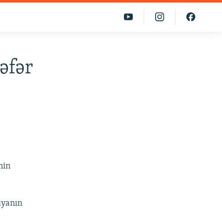
əfər
nin
iyanın