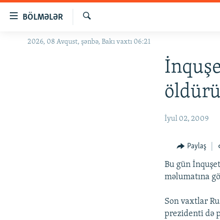
Keçid
BÖLMƏLƏR
linkləri
Axtar
Əsas
2026, 08 Avqust, şənbə, Bakı vaxtı 06:21
GÜNDƏM
məzmuna
#İZAHLA
İnquşe
qayıt
Əsas
KORRUPSIOMETR
öldür
naviqasiyaya
#ƏSLINDƏ
qayıt
Axtarışa
FƏRQƏ BAX
İyul 02, 2009
keç
QANUNI DOĞRU
Paylaş
ARAŞDIRMA
Bu gün İnquşeti
MULTIMEDIA
məlumatına gör
RADIO ARXIV
VIDEO
Son vaxtlar Ru
HAQQIMIZDA
FOTOQALEREYA
OXU ZALI
prezidenti də p