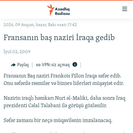
Keçid
linkləri
Əsas
2026, 09 Avqust, bazar, Bakı vaxtı 17:42
məzmuna
GÜNDƏM
Fransanın baş naziri İraqa gedib
qayıt
#İZAHLA
Əsas
İyul 02, 2009
KORRUPSIOMETR
naviqasiyaya
qayıt
#ƏSLINDƏ
Paylaş
VPN-siz açmaq
Axtarışa
FƏRQƏ BAX
keç
Fransanın Baş naziri Frankois Fillon İraqa səfər edib.
Onu səfərdə rəsmilər və biznes liderləri müşayiət edir.
QANUNI DOĞRU
ARAŞDIRMA
Nazirin iraqlı həmkarı Nuri əl-Maliki, daha sonra İraq
prezidenti Cəlal Talabani ilə görüşü gözlənilir.
MULTIMEDIA
RADIO ARXIV
VIDEO
Səfər zamanı bir neçə müqavilənin imzalanacaq.
HAQQIMIZDA
FOTOQALEREYA
OXU ZALI