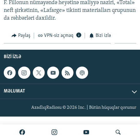
F. Fillonun nümayəndə heyətinə maliyyə naziri, «Total»
İNFOQRAFIKA
AZƏRBAYCAN ƏDƏBIYYATI KITABXANASI
MISSIYAMIZ
neft şirkətinin, «Lafarge» tikinti materialları qrupunun
BIZI IZLƏ
KARIKATURA
İSLAM VƏ DEMOKRATIYA
PEŞƏ ETIKASI VƏ JURNALISTIKA STANDARTLARIMIZ
da rəhbərləri daxildir.
İZ - MƏDƏNIYYƏT PROQRAMI
MATERIALLARIMIZDAN ISTIFADƏ
Paylaş
VPN-siz açmaq
Bizi izlə
AZADLIQRADIOSU MOBIL TELEFONUNUZDA
RFE/RL-in bütün saytları
BIZIMLƏ ƏLAQƏ
BIZI IZLƏ
XƏBƏR BÜLLETENLƏRIMIZ
MƏLUMAT
AzadlıqRadiosu © 2026 Inc. | Bütün hüquqlar qorunur