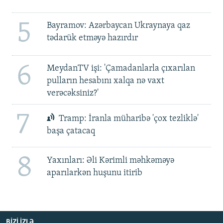
5
Bayramov: Azərbaycan Ukraynaya qaz
tədarük etməyə hazırdır
6
MeydanTV işi: 'Çamadanlarla çıxarılan
pulların hesabını xalqa nə vaxt
verəcəksiniz?'
7
Tramp: İranla müharibə 'çox tezliklə'
başa çatacaq
8
Yaxınları: Əli Kərimli məhkəməyə
aparılarkən huşunu itirib
BIZI IZLƏ