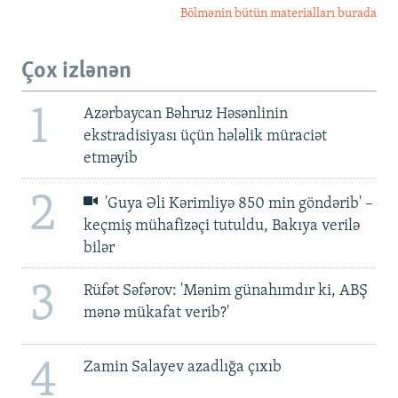
Bölmənin bütün materialları burada
Çox izlənən
1
Azərbaycan Bəhruz Həsənlinin
ekstradisiyası üçün hələlik müraciət
etməyib
2
'Guya Əli Kərimliyə 850 min göndərib' –
keçmiş mühafizəçi tutuldu, Bakıya verilə
bilər
3
Rüfət Səfərov: 'Mənim günahımdır ki, ABŞ
mənə mükafat verib?'
4
Zamin Salayev azadlığa çıxıb