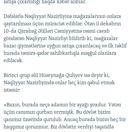
satışa çıxarıldığı haqda xəbər alıblar.
Dəfələrlə Nəqliyyat Nazirliyinə mağazalarının onlara
qaytarılması üçün müraciət ediblər. Ötən il dekabrın
10-da Qarabağ Əlilləri Cəmiyyətinə rəsmi cavab
göndərən Nəqliyyat Nazirliyi bildirib ki, mağazalar
bazar qiymətlərinə uyğun satışa çıxarılacaq və ilk təklif
burada təmirə qədər sahibkarlıqla məşğul olanlara
ediləcək.
Birinci qrup əlil Hüseynağa Quliyev isə deyir ki,
Nəqliyyat Nazirliyində onlar heç kim qəbul etmək
istəmir:
«Baxın, burada neçə adamın bir ayağı yoxdur. Vətən
üçün canımızı qurban vermişik. Bu dövlət bizim
qanımız üzərində qurulub. Ancaq burada bizim heç bir
haqqımız qorunmur. Biz dövlətin verdiyi təqaüdlə