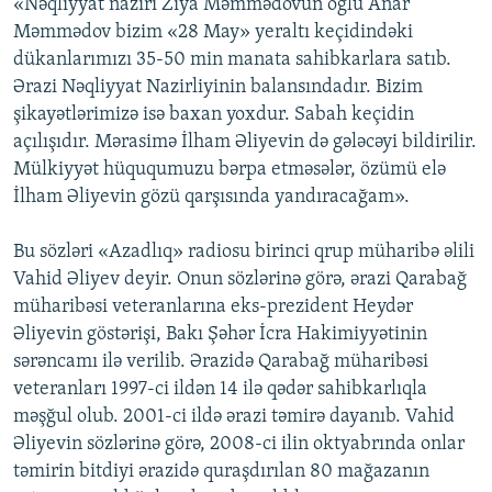
«Nəqliyyat naziri Ziya Məmmədovun oğlu Anar
Məmmədov bizim «28 May» yeraltı keçidindəki
dükanlarımızı 35-50 min manata sahibkarlara satıb.
Ərazi Nəqliyyat Nazirliyinin balansındadır. Bizim
şikayətlərimizə isə baxan yoxdur. Sabah keçidin
açılışıdır. Mərasimə İlham Əliyevin də gələcəyi bildirilir.
Mülkiyyət hüququmuzu bərpa etməsələr, özümü elə
İlham Əliyevin gözü qarşısında yandıracağam».
Bu sözləri «Azadlıq» radiosu birinci qrup müharibə əlili
Vahid Əliyev deyir. Onun sözlərinə görə, ərazi Qarabağ
müharibəsi veteranlarına eks-prezident Heydər
Əliyevin göstərişi, Bakı Şəhər İcra Hakimiyyətinin
sərəncamı ilə verilib. Ərazidə Qarabağ müharibəsi
veteranları 1997-ci ildən 14 ilə qədər sahibkarlıqla
məşğul olub. 2001-ci ildə ərazi təmirə dayanıb. Vahid
Əliyevin sözlərinə görə, 2008-ci ilin oktyabrında onlar
təmirin bitdiyi ərazidə quraşdırılan 80 mağazanın