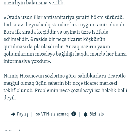
nazirliyin balansına verilib:
«Orada uzun illər antisanitariya şəraiti hökm sürürdü.
İndi ərazi beynəlxalq standartlara uyğun təmir olunub.
Bura ilk sırada keçiddir və təyinatı üzrə istifadə
edilməlidir. Ərazidə bir neçə ticarət köşkünün
qurulması da planlaşdırılır. Ancaq nazirin yaxın
qohumlarının məsələyə bağlılığı haqda məndə hər hansı
informasiya yoxdur».
Namiq Həsənovun sözlərinə görə, sahibkarlara ticarətlə
məşğul olmaq üçün şəhərin bir neçə ticarət mərkəzi
təklif olunub. Problemin necə çözüləcəyi isə hələlik bəlli
deyil.
Paylaş
VPN-siz açmaq
Bizi izlə