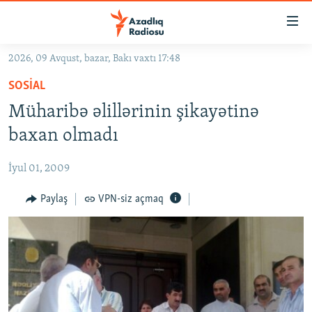
Keçid
linkləri
Əsas
2026, 09 Avqust, bazar, Bakı vaxtı 17:48
məzmuna
GÜNDƏM
SOSIAL
qayıt
#İZAHLA
Əsas
Müharibə əlillərinin şikayətinə
KORRUPSIOMETR
naviqasiyaya
baxan olmadı
qayıt
#ƏSLINDƏ
Axtarışa
İyul 01, 2009
FƏRQƏ BAX
keç
QANUNI DOĞRU
Paylaş
VPN-siz açmaq
ARAŞDIRMA
MULTIMEDIA
RADIO ARXIV
VIDEO
HAQQIMIZDA
FOTOQALEREYA
OXU ZALI