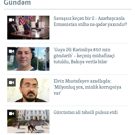
Gündəm
Savaşsız keçən bir il - Azərbaycanla
Ermənistan sülhə nə qədər yaxındır?
'Guya Əli Kərimliyə 850 min
göndərib' – keçmiş mühafizəçi
tutuldu, Bakıya verilə bilər
Elvin Mustafayev azadlıqda:
'Milyonluq yox, minlik korrupsiya
var'
Gürcüstan ali təhsili pulsuz etdi