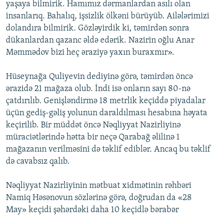
yaşaya bilmirik. Hamımız dərmanlardan asılı olan
insanlarıq. Bahalıq, işsizlik ölkəni bürüyüb. Ailələrimizi
dolandıra bilmirik. Gözləyirdik ki, təmirdən sonra
dükanlardan qazanc əldə edərik. Nazirin oğlu Anar
Məmmədov bizi heç əraziyə yaxın buraxmır».
Hüseynağa Quliyevin dediyinə görə, təmirdən öncə
ərazidə 21 mağaza olub. İndi isə onların sayı 80-nə
çatdırılıb. Genişləndirmə 18 metrlik keçiddə piyadalar
üçün gediş-gəliş yolunun daraldılması hesabına həyata
keçirilib. Bir müddət öncə Nəqliyyat Nazirliyinə
müraciətlərində hətta bir neçə Qarabağ əlilinə 1
mağazanın verilməsini də təklif ediblər. Ancaq bu təklif
də cavabsız qalıb.
Nəqliyyat Nazirliyinin mətbuat xidmətinin rəhbəri
Namiq Həsənovun sözlərinə görə, doğrudan da «28
May» keçidi şəhərdəki daha 10 keçidlə bərabər