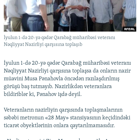
İNFOQRAFIKA
AZƏRBAYCAN ƏDƏBIYYATI KITABXANASI
MISSIYAMIZ
BIZI IZLƏ
KARIKATURA
İSLAM VƏ DEMOKRATIYA
PEŞƏ ETIKASI VƏ JURNALISTIKA STANDARTLARIMIZ
İZ - MƏDƏNIYYƏT PROQRAMI
MATERIALLARIMIZDAN ISTIFADƏ
İyulun 1-də 20-yə qədər Qarabağ müharibəsi veteranı
AZADLIQRADIOSU MOBIL TELEFONUNUZDA
RFE/RL-in bütün saytları
Nəqliyyat Nazirliyi qarşısına toplaşıb
BIZIMLƏ ƏLAQƏ
XƏBƏR BÜLLETENLƏRIMIZ
İyulun 1-də 20-yə qədər Qarabağ müharibəsi veteranı
Nəqliyyat Nazirliyi qarşısına toplaşsa da onların nazir
müavini Musa Pənahovla öncədən razılaşdırılmış
görüşü baş tutmayıb. Nazirlikdən veteranlara
bildiriblər ki, Pənahov işdə deyil.
Veteranların nazirliyin qarşısında toplaşmalarının
səbəbi metronun «28 May» stansiyasının keçidindəki
ticarət obyektlərinin onlara qaytarılmamasıdır.