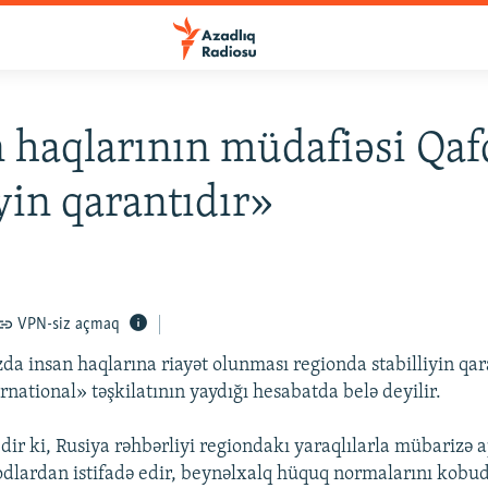
 haqlarının müdafiəsi Qa
iyin qarantıdır»
VPN-siz açmaq
da insan haqlarına riayət olunması regionda stabilliyin qar
national» təşkilatının yaydığı hesabatda belə deyilir.
edir ki, Rusiya rəhbərliyi regiondakı yaraqlılarla mübariz
lardan istifadə edir, beynəlxalq hüquq normalarını kobud