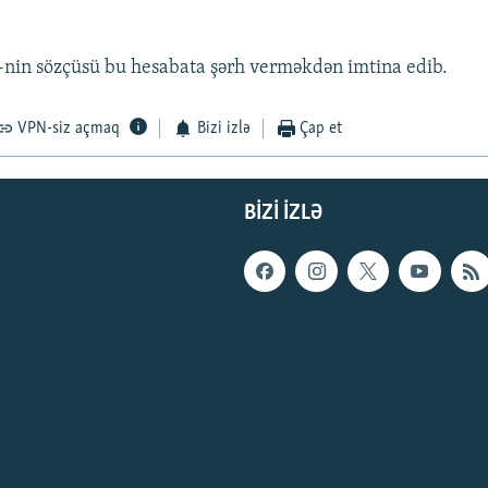
nin sözçüsü bu hesabata şərh verməkdən imtina edib.
VPN-siz açmaq
Bizi izlə
Çap et
BIZI IZLƏ