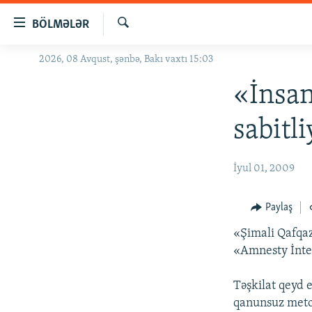
Keçid
BÖLMƏLƏR
linkləri
Axtar
Əsas
2026, 08 Avqust, şənbə, Bakı vaxtı 15:03
GÜNDƏM
məzmuna
#İZAHLA
«İnsan
qayıt
Əsas
KORRUPSIOMETR
sabitl
naviqasiyaya
#ƏSLINDƏ
qayıt
Axtarışa
FƏRQƏ BAX
İyul 01, 2009
keç
QANUNI DOĞRU
Paylaş
ARAŞDIRMA
«Şimali Qafqaz
MULTIMEDIA
«Amnesty İnter
RADIO ARXIV
VIDEO
Təşkilat qeyd 
HAQQIMIZDA
FOTOQALEREYA
OXU ZALI
qanunsuz metod