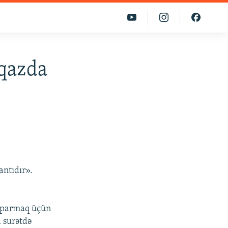
fqazda
antıdır».
ə aparmaq üçün
 surətdə