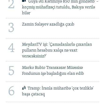
2
'Guya Əli Kərimliyə 850 min göndərib' –
keçmiş mühafizəçi tutuldu, Bakıya verilə
bilər
3
Zamin Salayev azadlığa çıxıb
4
MeydanTV işi: 'Çamadanlarla çıxarılan
pulların hesabını xalqa nə vaxt
verəcəksiniz?'
5
Marko Rubio Transxəzər Müəssisə
Fondunun işə başladığını elan edib
6
Tramp: İranla müharibə 'çox tezliklə'
başa çatacaq