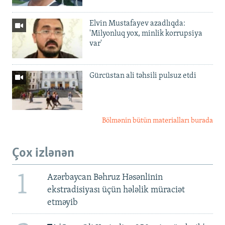
Elvin Mustafayev azadlıqda:
'Milyonluq yox, minlik korrupsiya
var'
Gürcüstan ali təhsili pulsuz etdi
Bölmənin bütün materialları burada
Çox izlənən
1
Azərbaycan Bəhruz Həsənlinin
ekstradisiyası üçün hələlik müraciət
etməyib