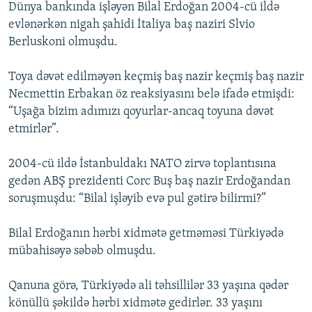
Dünya bankında işləyən Bilal Erdoğan 2004-cü ildə
evlənərkən nigah şahidi İtaliya baş naziri Slvio
Berluskoni olmuşdu.
Toya dəvət edilməyən keçmiş baş nazir keçmiş baş nazir
Necmettin Erbakan öz reaksiyasını belə ifadə etmişdi:
“Uşağa bizim adımızı qoyurlar-ancaq toyuna dəvət
etmirlər”.
2004-cü ildə İstanbuldakı NATO zirvə toplantısına
gedən ABŞ prezidenti Corc Buş baş nazir Erdoğandan
soruşmuşdu: “Bilal işləyib evə pul gətirə bilirmi?”
Bilal Erdoğanın hərbi xidmətə getməməsi Türkiyədə
mübahisəyə səbəb olmuşdu.
Qanuna görə, Türkiyədə ali təhsillilər 33 yaşına qədər
könüllü şəkildə hərbi xidmətə gedirlər. 33 yaşını