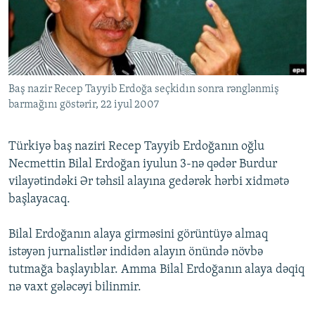
İNFOQRAFIKA
AZƏRBAYCAN ƏDƏBIYYATI KITABXANASI
MISSIYAMIZ
BIZI IZLƏ
KARIKATURA
İSLAM VƏ DEMOKRATIYA
PEŞƏ ETIKASI VƏ JURNALISTIKA STANDARTLARIMIZ
İZ - MƏDƏNIYYƏT PROQRAMI
MATERIALLARIMIZDAN ISTIFADƏ
AZADLIQRADIOSU MOBIL TELEFONUNUZDA
Baş nazir Recep Tayyib Erdoğa seçkidın sonra rənglənmiş
RFE/RL-in bütün saytları
barmağını göstərir, 22 iyul 2007
BIZIMLƏ ƏLAQƏ
XƏBƏR BÜLLETENLƏRIMIZ
Türkiyə baş naziri Recep Tayyib Erdoğanın oğlu
Necmettin Bilal Erdoğan iyulun 3-nə qədər Burdur
vilayətindəki Ər təhsil alayına gedərək hərbi xidmətə
başlayacaq.
Bilal Erdoğanın alaya girməsini görüntüyə almaq
istəyən jurnalistlər indidən alayın önündə növbə
tutmağa başlayıblar. Amma Bilal Erdoğanın alaya dəqiq
nə vaxt gələcəyi bilinmir.