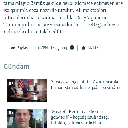
tamamlayıb üzrsüz şəkildə hərbi xidmətə getməyənlərə
isə qanunla cəza nəzərdə tutulur. Ali məktəbləri
bitirənlərin hərbi xidmət müddəti 5 ay 7 gündür.
Tanınmış idmançılar və sənətkarlara isə 40 gün hərbi
xidmətdə olmaq tələb edilir.
Paylaş
VPN-siz açmaq
Bizi izlə
Gündəm
Savaşsız keçən bir il - Azərbaycanla
Ermənistan sülhə nə qədər yaxındır?
'Guya Əli Kərimliyə 850 min
göndərib' – keçmiş mühafizəçi
tutuldu, Bakıya verilə bilər