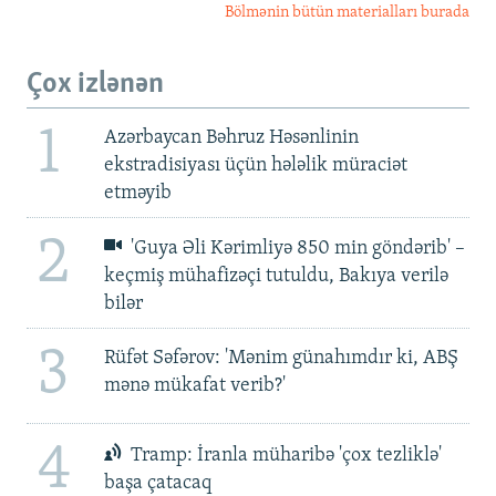
Bölmənin bütün materialları burada
Çox izlənən
1
Azərbaycan Bəhruz Həsənlinin
ekstradisiyası üçün hələlik müraciət
etməyib
2
'Guya Əli Kərimliyə 850 min göndərib' –
keçmiş mühafizəçi tutuldu, Bakıya verilə
bilər
3
Rüfət Səfərov: 'Mənim günahımdır ki, ABŞ
mənə mükafat verib?'
4
Tramp: İranla müharibə 'çox tezliklə'
başa çatacaq