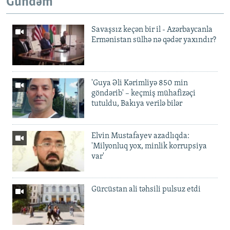
Gündəm
Savaşsız keçən bir il - Azərbaycanla
Ermənistan sülhə nə qədər yaxındır?
'Guya Əli Kərimliyə 850 min
göndərib' – keçmiş mühafizəçi
tutuldu, Bakıya verilə bilər
Elvin Mustafayev azadlıqda:
'Milyonluq yox, minlik korrupsiya
var'
Gürcüstan ali təhsili pulsuz etdi