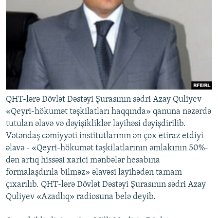
İNFOQRAFIKA
AZƏRBAYCAN ƏDƏBIYYATI KITABXANASI
MISSIYAMIZ
BIZI IZLƏ
KARIKATURA
İSLAM VƏ DEMOKRATIYA
PEŞƏ ETIKASI VƏ JURNALISTIKA STANDARTLARIMIZ
İZ - MƏDƏNIYYƏT PROQRAMI
MATERIALLARIMIZDAN ISTIFADƏ
AZADLIQRADIOSU MOBIL TELEFONUNUZDA
RFE/RL-in bütün saytları
BIZIMLƏ ƏLAQƏ
XƏBƏR BÜLLETENLƏRIMIZ
QHT-lərə Dövlət Dəstəyi Şurasının sədri Azay Quliyev
«Qeyri-hökumət təşkilatları haqqında» qanuna nəzərdə
tutulan əlavə və dəyişikliklər layihəsi dəyişdirilib.
Vətəndaş cəmiyyəti institutlarının ən çox etiraz etdiyi
əlavə - «Qeyri-hökumət təşkilatlarının əmlakının 50%-
dən artıq hissəsi xarici mənbələr hesabına
formalaşdırıla bilməz» əlavəsi layihədən tamam
çıxarılıb. QHT-lərə Dövlət Dəstəyi Şurasının sədri Azay
Quliyev «Azadlıq» radiosuna belə deyib.