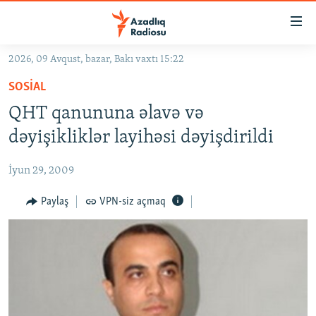
Keçid
linkləri
Əsas
2026, 09 Avqust, bazar, Bakı vaxtı 15:22
məzmuna
GÜNDƏM
SOSIAL
qayıt
#İZAHLA
Əsas
QHT qanununa əlavə və
KORRUPSIOMETR
naviqasiyaya
dəyişikliklər layihəsi dəyişdirildi
qayıt
#ƏSLINDƏ
Axtarışa
İyun 29, 2009
FƏRQƏ BAX
keç
QANUNI DOĞRU
Paylaş
VPN-siz açmaq
ARAŞDIRMA
MULTIMEDIA
RADIO ARXIV
VIDEO
HAQQIMIZDA
FOTOQALEREYA
OXU ZALI