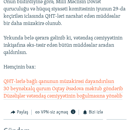
Onun bildirdiyinə görə, Milli Məclisin Dövlət
quruculuğu və hüquq siyasəti komitəsinin iyunun 29-da
keçirilən iclasında QHT-ləri narahat edən müddəalar
bir daha müzakirə olunub.
Yekunda belə qərara gəlinib ki, vətəndaş cəmiyyətinin
inkişafına əks-təsir edən bütün müddəalar aradan
qaldırılsın.
Həmçinin bax:
QHT-lərlə bağlı qanunun müzakirəsi dayandırılsın
30 beynəlxalq qurum Oqtay Əsədova məktub göndərib
Düzəlişlər vətəndaş cəmiyyətinin boğulmasına yönəlib
Paylaş
VPN-siz açmaq
Bizi izlə