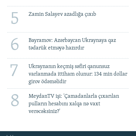
5
Zamin Salayev azadlığa çıxıb
6
Bayramov: Azərbaycan Ukraynaya qaz
tədarük etməyə hazırdır
7
Ukraynanın keçmiş səfiri qanunsuz
varlanmada ittiham olunur: 134 min dollar
girov ödəməlidir
8
MeydanTV işi: 'Çamadanlarla çıxarılan
pulların hesabını xalqa nə vaxt
verəcəksiniz?'