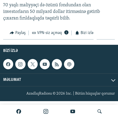
70 yaşlı maliyyəçi də özünü fondundan olan
İNFOQRAFIKA
AZƏRBAYCAN ƏDƏBIYYATI KITABXANASI
MISSIYAMIZ
BIZI IZLƏ
investorların 50 milyard dollar itirməsinə gətirib
KARIKATURA
İSLAM VƏ DEMOKRATIYA
PEŞƏ ETIKASI VƏ JURNALISTIKA STANDARTLARIMIZ
çıxaran fırıldaqlıqda təqsirli bilib.
İZ - MƏDƏNIYYƏT PROQRAMI
MATERIALLARIMIZDAN ISTIFADƏ
Paylaş
VPN-siz açmaq
Bizi izlə
AZADLIQRADIOSU MOBIL TELEFONUNUZDA
RFE/RL-in bütün saytları
BIZIMLƏ ƏLAQƏ
BIZI IZLƏ
XƏBƏR BÜLLETENLƏRIMIZ
MƏLUMAT
AzadlıqRadiosu © 2026 Inc. | Bütün hüquqlar qorunur