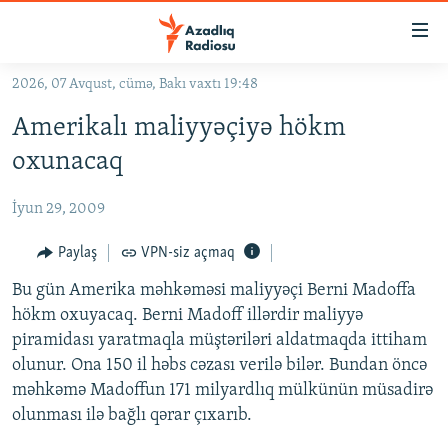
Keçid
linkləri
Əsas
2026, 07 Avqust, cümə, Bakı vaxtı 19:48
məzmuna
GÜNDƏM
Amerikalı maliyyəçiyə hökm
qayıt
#İZAHLA
Əsas
oxunacaq
KORRUPSIOMETR
naviqasiyaya
qayıt
İyun 29, 2009
#ƏSLINDƏ
Axtarışa
FƏRQƏ BAX
Paylaş
VPN-siz açmaq
keç
QANUNI DOĞRU
Bu gün Amerika məhkəməsi maliyyəçi Berni Madoffa
hökm oxuyacaq. Berni Madoff illərdir maliyyə
ARAŞDIRMA
piramidası yaratmaqla müştəriləri aldatmaqda ittiham
MULTIMEDIA
olunur. Ona 150 il həbs cəzası verilə bilər. Bundan öncə
məhkəmə Madoffun 171 milyardlıq mülkünün müsadirə
RADIO ARXIV
VIDEO
olunması ilə bağlı qərar çıxarıb.
HAQQIMIZDA
FOTOQALEREYA
OXU ZALI