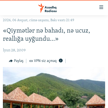
Keçid
linkləri
Əsas
2026, 06 Avqust, cümə axşamı, Bakı vaxtı 21:49
məzmuna
GÜNDƏM
«Qiymətlər nə bahadı, nə ucuz,
qayıt
#İZAHLA
Əsas
reallığa uyğundu…»
KORRUPSIOMETR
naviqasiyaya
qayıt
İyun 28, 2009
#ƏSLINDƏ
Axtarışa
FƏRQƏ BAX
Paylaş
VPN-siz açmaq
keç
QANUNI DOĞRU
ARAŞDIRMA
MULTIMEDIA
RADIO ARXIV
VIDEO
HAQQIMIZDA
FOTOQALEREYA
OXU ZALI