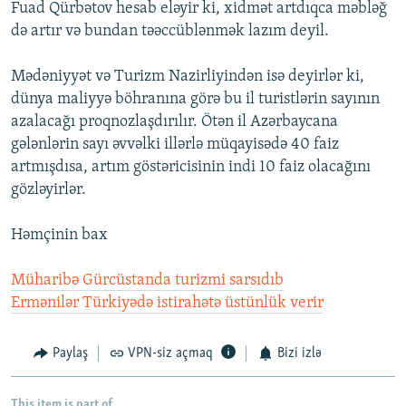
Fuad Qürbətov hesab eləyir ki, xidmət artdıqca məbləğ
də artır və bundan təəccüblənmək lazım deyil.
Mədəniyyət və Turizm Nazirliyindən isə deyirlər ki,
dünya maliyyə böhranına görə bu il turistlərin sayının
azalacağı proqnozlaşdırılır. Ötən il Azərbaycana
gələnlərin sayı əvvəlki illərlə müqayisədə 40 faiz
artmışdısa, artım göstəricisinin indi 10 faiz olacağını
gözləyirlər.
Həmçinin bax
Müharibə Gürcüstanda turizmi sarsıdıb
Ermənilər Türkiyədə istirahətə üstünlük verir
Paylaş
VPN-siz açmaq
Bizi izlə
This item is part of