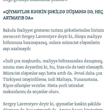
«QİYMƏTLƏR KƏSKİN ŞƏKİLDƏ DÜŞMƏSƏ DƏ, HEÇ
ARTMAYIB DA»
Bakıda fəaliyyət göstərən turizm şirkətlərindən birinin
meneceri Sergey Lavrentyev deyir ki, dünya maliyyə
böhranına baxmayaraq, onlara müraciət eləyənlərin
sayı azalmayıb:
«İndi çox məşhurdu, maliyyə böhranından danışmaq,
amma mən deyərdim ki, bu, bizə elə də təsir eləməyib.
Müraciət eləyənlər sayı hətta artıb da. Əvvəl daha çox
Türkiyəni istəyirdilərsə, indi Maltaya, Yunanıstana,
Kiprə sifarişlər verirlər. Hətta yerli istirahət
məkanlarını da seçənlər olur».
Sergey Lavrentyev deyir ki, qiymətlər kəskin şəkildə