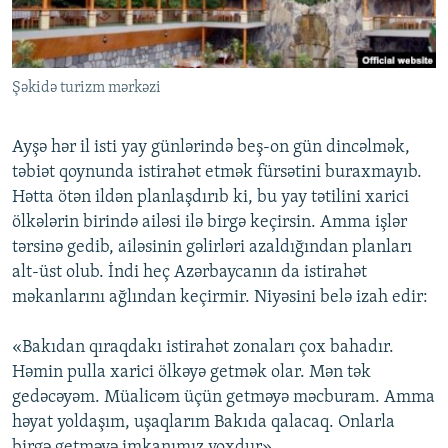
İNFOQRAFIKA
AZƏRBAYCAN ƏDƏBIYYATI KITABXANASI
MISSIYAMIZ
BIZI IZLƏ
KARIKATURA
İSLAM VƏ DEMOKRATIYA
PEŞƏ ETIKASI VƏ JURNALISTIKA STANDARTLARIMIZ
Şəkidə turizm mərkəzi
İZ - MƏDƏNIYYƏT PROQRAMI
MATERIALLARIMIZDAN ISTIFADƏ
AZADLIQRADIOSU MOBIL TELEFONUNUZDA
RFE/RL-in bütün saytları
Ayşə hər il isti yay günlərində beş-on gün dincəlmək,
BIZIMLƏ ƏLAQƏ
təbiət qoynunda istirahət etmək fürsətini buraxmayıb.
Hətta ötən ildən planlaşdırıb ki, bu yay tətilini xarici
XƏBƏR BÜLLETENLƏRIMIZ
ölkələrin birində ailəsi ilə birgə keçirsin. Amma işlər
tərsinə gedib, ailəsinin gəlirləri azaldığından planları
alt-üst olub. İndi heç Azərbaycanın da istirahət
məkanlarını ağlından keçirmir. Niyəsini belə izah edir:
«Bakıdan qıraqdakı istirahət zonaları çox bahadır.
Həmin pulla xarici ölkəyə getmək olar. Mən tək
gedəcəyəm. Müalicəm üçün getməyə məcburam. Amma
həyat yoldaşım, uşaqlarım Bakıda qalacaq. Onlarla
birgə getməyə imkanımız yoxdur».