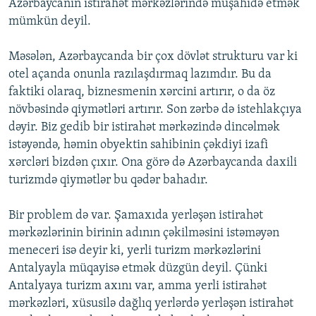
Azərbaycanın istirahət mərkəzlərində müşahidə etmək
mümkün deyil.
Məsələn, Azərbaycanda bir çox dövlət strukturu var ki
otel açanda onunla razılaşdırmaq lazımdır. Bu da
faktiki olaraq, biznesmenin xərcini artırır, o da öz
növbəsində qiymətləri artırır. Son zərbə də istehlakçıya
dəyir. Biz gedib bir istirahət mərkəzində dincəlmək
istəyəndə, həmin obyektin sahibinin çəkdiyi izafi
xərcləri bizdən çıxır. Ona görə də Azərbaycanda daxili
turizmdə qiymətlər bu qədər bahadır.
Bir problem də var. Şamaxıda yerləşən istirahət
mərkəzlərinin birinin adının çəkilməsini istəməyən
meneceri isə deyir ki, yerli turizm mərkəzlərini
Antalyayla müqayisə etmək düzgün deyil. Çünki
Antalyaya turizm axını var, amma yerli istirahət
mərkəzləri, xüsusilə dağlıq yerlərdə yerləşən istirahət