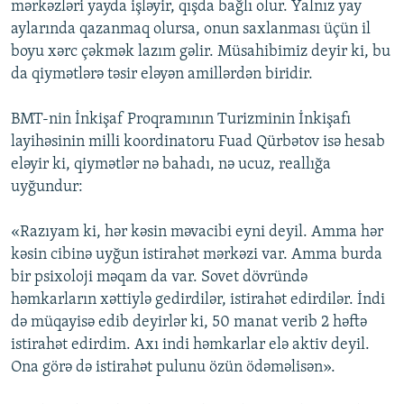
mərkəzləri yayda işləyir, qışda bağlı olur. Yalnız yay
aylarında qazanmaq olursa, onun saxlanması üçün il
boyu xərc çəkmək lazım gəlir. Müsahibimiz deyir ki, bu
da qiymətlərə təsir eləyən amillərdən biridir.
BMT-nin İnkişaf Proqramının Turizminin İnkişafı
layihəsinin milli koordinatoru Fuad Qürbətov isə hesab
eləyir ki, qiymətlər nə bahadı, nə ucuz, reallığa
uyğundur:
«Razıyam ki, hər kəsin məvacibi eyni deyil. Amma hər
kəsin cibinə uyğun istirahət mərkəzi var. Amma burda
bir psixoloji məqam da var. Sovet dövründə
həmkarların xəttiylə gedirdilər, istirahət edirdilər. İndi
də müqayisə edib deyirlər ki, 50 manat verib 2 həftə
istirahət edirdim. Axı indi həmkarlar elə aktiv deyil.
Ona görə də istirahət pulunu özün ödəməlisən».