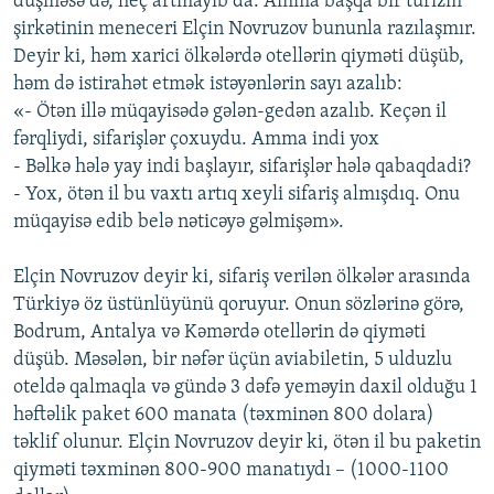
düşməsə də, heç artmayıb da. Amma başqa bir turizm
şirkətinin meneceri Elçin Novruzov bununla razılaşmır.
Deyir ki, həm xarici ölkələrdə otellərin qiyməti düşüb,
həm də istirahət etmək istəyənlərin sayı azalıb:
«- Ötən illə müqayisədə gələn-gedən azalıb. Keçən il
fərqliydi, sifarişlər çoxuydu. Amma indi yox
- Bəlkə hələ yay indi başlayır, sifarişlər hələ qabaqdadi?
- Yox, ötən il bu vaxtı artıq xeyli sifariş almışdıq. Onu
müqayisə edib belə nəticəyə gəlmişəm».
Elçin Novruzov deyir ki, sifariş verilən ölkələr arasında
Türkiyə öz üstünlüyünü qoruyur. Onun sözlərinə görə,
Bodrum, Antalya və Kəmərdə otellərin də qiyməti
düşüb. Məsələn, bir nəfər üçün aviabiletin, 5 ulduzlu
oteldə qalmaqla və gündə 3 dəfə yeməyin daxil olduğu 1
həftəlik paket 600 manata (təxminən 800 dolara)
təklif olunur. Elçin Novruzov deyir ki, ötən il bu paketin
qiyməti təxminən 800-900 manatıydı – (1000-1100