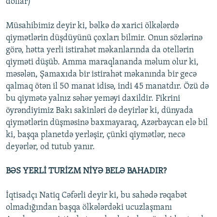
dollar)
Müsahibimiz deyir ki, bəlkə də xarici ölkələrdə
qiymətlərin düşdüyünü çoxları bilmir. Onun sözlərinə
görə, hətta yerli istirahət məkanlarında da otellərin
qiyməti düşüb. Amma maraqlananda məlum olur ki,
məsələn, Şamaxıda bir istirahət məkanında bir gecə
qalmaq ötən il 50 manat idisə, indi 45 manatdır. Özü də
bu qiymətə yalnız səhər yeməyi daxildir. Fikrini
öyrəndiyimiz Bakı sakinləri də deyirlər ki, dünyada
qiymətlərin düşməsinə baxmayaraq, Azərbaycan elə bil
ki, başqa planetdə yerləşir, çünki qiymətlər, necə
deyərlər, od tutub yanır.
BƏS YERLİ TURİZM NİYƏ BELƏ BAHADIR?
İqtisadçı Natiq Cəfərli deyir ki, bu sahədə rəqabət
olmadığından başqa ölkələrdəki ucuzlaşmanı