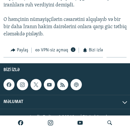
iranlılara ruh verdiyini demişdi.
İNFOQRAFIKA
AZƏRBAYCAN ƏDƏBIYYATI KITABXANASI
MISSIYAMIZ
BIZI IZLƏ
KARIKATURA
İSLAM VƏ DEMOKRATIYA
PEŞƏ ETIKASI VƏ JURNALISTIKA STANDARTLARIMIZ
O həmçinin nümayişçilərin cəsarətini alqışlayıb və bir
bir daha İranın hakim dairələrini onlara qarşı güc tətbiq
İZ - MƏDƏNIYYƏT PROQRAMI
MATERIALLARIMIZDAN ISTIFADƏ
eləməkdə pisləyib.
AZADLIQRADIOSU MOBIL TELEFONUNUZDA
RFE/RL-in bütün saytları
BIZIMLƏ ƏLAQƏ
Paylaş
VPN-siz açmaq
Bizi izlə
XƏBƏR BÜLLETENLƏRIMIZ
BIZI IZLƏ
MƏLUMAT
AzadlıqRadiosu © 2026 Inc. | Bütün hüquqlar qorunur