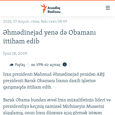
Keçid
linkləri
Əsas
2026, 07 Avqust, cümə, Bakı vaxtı 08:49
məzmuna
GÜNDƏM
Əhmədinejad yenə də Obamanı
qayıt
#İZAHLA
Əsas
ittiham edib
KORRUPSIOMETR
naviqasiyaya
qayıt
İyun 28, 2009
#ƏSLINDƏ
Axtarışa
FƏRQƏ BAX
Paylaş
VPN-siz açmaq
keç
QANUNI DOĞRU
İran prezidenti Mahmud Əhmədinejad yenidən ABŞ
prezidenti Barak Obamanı İranın daxili işlərinə
ARAŞDIRMA
qarışmaqda ittiham edib.
MULTIMEDIA
Barak Obama bundan əvvəl İran müxalifətinin lideri və
RADIO ARXIV
VIDEO
prezidentliyə keçmiş namizəd Mirhüseyin Musavini
HAQQIMIZDA
FOTOQALEREYA
OXU ZALI
alqışlamış, onun İranı dünyaya açıq görmək istəyən