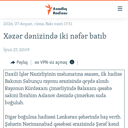
Keçid
linkləri
Əsas
2026, 07 Avqust, cümə, Bakı vaxtı 17:51
məzmuna
GÜNDƏM
Xəzər dənizində iki nəfər batıb
qayıt
#İZAHLA
Əsas
İyun 27, 2009
KORRUPSIOMETR
naviqasiyaya
qayıt
#ƏSLINDƏ
Paylaş
VPN-siz açmaq
Axtarışa
FƏRQƏ BAX
keç
Daxili İşlər Nazirliyinin məlumatına əsasən, ilk hadisə
Bakının Sabunçu rayonu ərazisində qeydə alınıb.
QANUNI DOĞRU
Rayonun Kürdəxanı çimərliyində Balaxanı qəsəbə
ARAŞDIRMA
sakini İbrahim Aslanov dənizdə çimərkən suda
MULTIMEDIA
boğulub.
RADIO ARXIV
VIDEO
Digər boğulma hadisəsi Lənkəran şəhərində baş verib.
HAQQIMIZDA
FOTOQALEREYA
OXU ZALI
Şəhərin Nərimanabad qəsəbəsi ərazisində Şərəf kənd