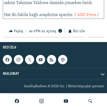
sakini Təhminə Talıbova dənizdə çimərkən batıb.
İNFOQRAFIKA
AZƏRBAYCAN ƏDƏBIYYATI KITABXANASI
MISSIYAMIZ
BIZI IZLƏ
KARIKATURA
İSLAM VƏ DEMOKRATIYA
PEŞƏ ETIKASI VƏ JURNALISTIKA STANDARTLARIMIZ
Hər iki faktla bağlı araşdırma aparılır. /
ANS Press
/
İZ - MƏDƏNIYYƏT PROQRAMI
MATERIALLARIMIZDAN ISTIFADƏ
AZADLIQRADIOSU MOBIL TELEFONUNUZDA
RFE/RL-in bütün saytları
Paylaş
VPN-siz açmaq
Bizi izlə
BIZIMLƏ ƏLAQƏ
XƏBƏR BÜLLETENLƏRIMIZ
BIZI IZLƏ
MƏLUMAT
AzadlıqRadiosu © 2026 Inc. | Bütün hüquqlar qorunur