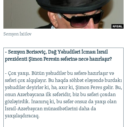
İNFOQRAFIKA
AZƏRBAYCAN ƏDƏBIYYATI KITABXANASI
MISSIYAMIZ
BIZI IZLƏ
KARIKATURA
İSLAM VƏ DEMOKRATIYA
PEŞƏ ETIKASI VƏ JURNALISTIKA STANDARTLARIMIZ
İZ - MƏDƏNIYYƏT PROQRAMI
MATERIALLARIMIZDAN ISTIFADƏ
Semyon İxiilov
AZADLIQRADIOSU MOBIL TELEFONUNUZDA
RFE/RL-in bütün saytları
BIZIMLƏ ƏLAQƏ
- Semyon Borisoviç, Dağ Yəhudiləri İcması İsrail
XƏBƏR BÜLLETENLƏRIMIZ
prezidenti Şimon Peresin səfərinə necə hazırlaşır?
- Çox yaxşı. Bütün yəhudilər bu səfərə hazırlaşır və
səfəri çox alqışlayır. Bu haqda söhbət eləyəndə burdakı
yəhudilər deyirlər ki, hə, axır ki, Şimon Peres gəlir. Bu,
onun Azərbaycana ilk səfəridir, biz bu səfəri çoxdan
gözləyirdik. İnanırıq ki, bu səfər onsuz da yaxşı olan
İsrail-Azərbaycan münasibətlərini daha da
yaxşılaşdıracaq.