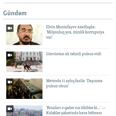
Gündəm
Elvin Mustafayev azadlıqda:
'Milyonluq yox, minlik korrupsiya
var'
Gürcüstan ali təhsili pulsuz etdi
Metroda 11 aylıq fasilə: 'Daşınma
pulsuz olsun'
'Binaları o qədər sıx tikiblər ki...' —
Küləklər şəhərində hava böhranı