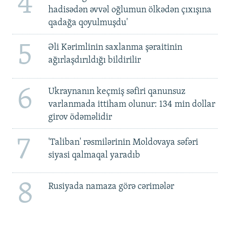
4
hadisədən əvvəl oğlumun ölkədən çıxışına
qadağa qoyulmuşdu'
5
Əli Kərimlinin saxlanma şəraitinin
ağırlaşdırıldığı bildirilir
6
Ukraynanın keçmiş səfiri qanunsuz
varlanmada ittiham olunur: 134 min dollar
girov ödəməlidir
7
'Taliban' rəsmilərinin Moldovaya səfəri
siyasi qalmaqal yaradıb
8
Rusiyada namaza görə cərimələr