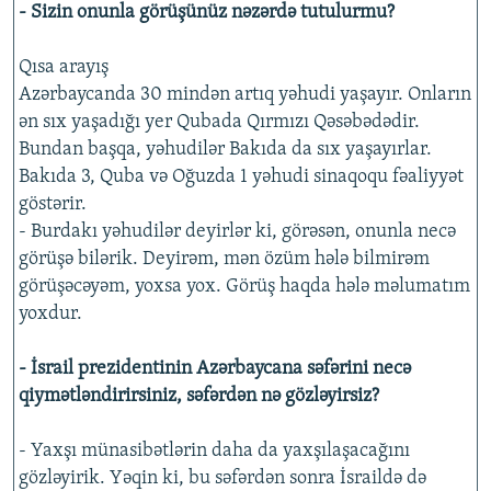
- Sizin onunla görüşünüz nəzərdə tutulurmu?
Qısa arayış
Azərbaycanda 30 mindən artıq yəhudi yaşayır. Onların
ən sıx yaşadığı yer Qubada Qırmızı Qəsəbədədir.
Bundan başqa, yəhudilər Bakıda da sıx yaşayırlar.
Bakıda 3, Quba və Oğuzda 1 yəhudi sinaqoqu fəaliyyət
göstərir.
- Burdakı yəhudilər deyirlər ki, görəsən, onunla necə
görüşə bilərik. Deyirəm, mən özüm hələ bilmirəm
görüşəcəyəm, yoxsa yox. Görüş haqda hələ məlumatım
yoxdur.
- İsrail prezidentinin Azərbaycana səfərini necə
qiymətləndirirsiniz, səfərdən nə gözləyirsiz?
- Yaxşı münasibətlərin daha da yaxşılaşacağını
gözləyirik. Yəqin ki, bu səfərdən sonra İsraildə də