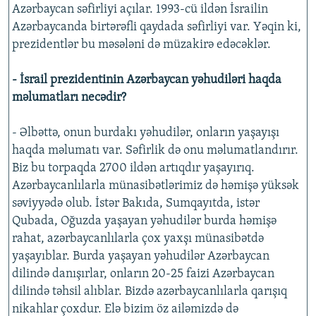
Azərbaycan səfirliyi açılar. 1993-cü ildən İsrailin
Azərbaycanda birtərəfli qaydada səfirliyi var. Yəqin ki,
prezidentlər bu məsələni də müzakirə edəcəklər.
- İsrail prezidentinin Azərbaycan yəhudiləri haqda
məlumatları necədir?
- Əlbəttə, onun burdakı yəhudilər, onların yaşayışı
haqda məlumatı var. Səfirlik də onu məlumatlandırır.
Biz bu torpaqda 2700 ildən artıqdır yaşayırıq.
Azərbaycanlılarla münasibətlərimiz də həmişə yüksək
səviyyədə olub. İstər Bakıda, Sumqayıtda, istər
Qubada, Oğuzda yaşayan yəhudilər burda həmişə
rahat, azərbaycanlılarla çox yaxşı münasibətdə
yaşayıblar. Burda yaşayan yəhudilər Azərbaycan
dilində danışırlar, onların 20-25 faizi Azərbaycan
dilində təhsil alıblar. Bizdə azərbaycanlılarla qarışıq
nikahlar çoxdur. Elə bizim öz ailəmizdə də