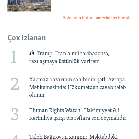
Bölmənin bütün materialları burada
Çox izlənən
1
Tramp: 'İranla müharibədənsə,
razılaşmaya üstünlük verirəm'
2
Xaçmaz bazarının sahibinin qətli Avropa
Məhkəməsində: Hökumətdən cavab tələb
olunur
3
'Human Rights Watch': Hakimiyyət Əli
Kərimliyə qarşı pis rəftara son qoymalıdır
Taleh Bağırovun xanımı: 'Məktəbdəki