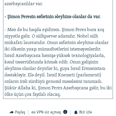
azərbaycanlılar var.
- Şimon Peresin səfərinin əleyhinə olanlar da var.
- Mən də bu haqda eşidirəm. Şimon Peres bura xoş
niyyətlə gəlir. O sülhpərvər adamdır. Nobel sülh
mükafatı laureatıdır. Onun səfərinin əleyhinə olanlar
iki ölkənin yaxşı münasibətlərini istəməyənlərdir.
İsrail Azərbaycana həmişə yüksək texnologiyalarla,
kənd təsərrüfatında kömək edib. Onun gəlişinin
əleyhinə olanlar deyirlər ki, guya İsrail Ermənistanı
dəstəkləyir. Elə deyil. İsrail Knesseti (parlamenti)
onların irəli sürdüyü genosid məsələsini tanımadı.
Şükür Allaha ki, Şimon Peres Azərbaycana gəlir, bu iki
ölkə üçün çox faydalı olacaq.
Paylaş
VPN-siz açmaq
Bizi izlə