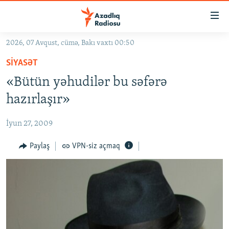
Keçid
linkləri
Əsas
2026, 07 Avqust, cümə, Bakı vaxtı 00:50
məzmuna
GÜNDƏM
SIYASƏT
qayıt
#İZAHLA
Əsas
«Bütün yəhudilər bu səfərə
KORRUPSIOMETR
naviqasiyaya
hazırlaşır»
qayıt
#ƏSLINDƏ
Axtarışa
İyun 27, 2009
FƏRQƏ BAX
keç
QANUNI DOĞRU
Paylaş
VPN-siz açmaq
ARAŞDIRMA
MULTIMEDIA
RADIO ARXIV
VIDEO
HAQQIMIZDA
FOTOQALEREYA
OXU ZALI