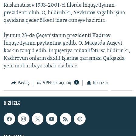
Ruslan Auşev 1993-2001-ci illərdə İnquşetiyanın
İNFOQRAFIKA
AZƏRBAYCAN ƏDƏBIYYATI KITABXANASI
MISSIYAMIZ
BIZI IZLƏ
prezidenti olub. O, bildirib ki, Yevkurov sağalıb işinə
KARIKATURA
İSLAM VƏ DEMOKRATIYA
PEŞƏ ETIKASI VƏ JURNALISTIKA STANDARTLARIMIZ
qayıdana qədər ölkəni idarə etməyə hazırdır.
İZ - MƏDƏNIYYƏT PROQRAMI
MATERIALLARIMIZDAN ISTIFADƏ
İyunun 23-də Çeçenistanın prezidenti Kadırov
AZADLIQRADIOSU MOBIL TELEFONUNUZDA
RFE/RL-in bütün saytları
İnquşetiyanın paytaxtına gedib, O, Maqasda Auşevi
BIZIMLƏ ƏLAQƏ
kəskin tənqid edib. İnquşetiya müxalifəti isə bildirir ki,
Kadırovun onların daxili işlərinə qarışması Qafqazda
XƏBƏR BÜLLETENLƏRIMIZ
yeni müharibəyə səbəb ola bilər.
Paylaş
VPN-siz açmaq
Bizi izlə
BIZI IZLƏ