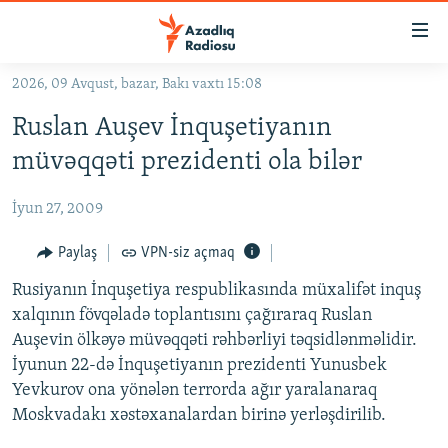
Keçid
linkləri
Əsas
2026, 09 Avqust, bazar, Bakı vaxtı 15:08
məzmuna
GÜNDƏM
Ruslan Auşev İnquşetiyanın
qayıt
#İZAHLA
Əsas
müvəqqəti prezidenti ola bilər
KORRUPSIOMETR
naviqasiyaya
qayıt
İyun 27, 2009
#ƏSLINDƏ
Axtarışa
FƏRQƏ BAX
Paylaş
VPN-siz açmaq
keç
QANUNI DOĞRU
Rusiyanın İnquşetiya respublikasında müxalifət inquş
xalqının fövqəladə toplantısını çağıraraq Ruslan
ARAŞDIRMA
Auşevin ölkəyə müvəqqəti rəhbərliyi təqsidlənməlidir.
MULTIMEDIA
İyunun 22-də İnquşetiyanın prezidenti Yunusbek
Yevkurov ona yönələn terrorda ağır yaralanaraq
RADIO ARXIV
VIDEO
Moskvadakı xəstəxanalardan birinə yerləşdirilib.
HAQQIMIZDA
FOTOQALEREYA
OXU ZALI