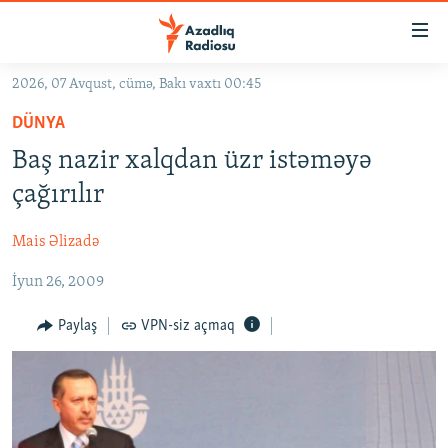
Keçid
linkləri
Əsas
2026, 07 Avqust, cümə, Bakı vaxtı 00:45
məzmuna
GÜNDƏM
DÜNYA
qayıt
#İZAHLA
Əsas
Baş nazir xalqdan üzr istəməyə
KORRUPSIOMETR
naviqasiyaya
çağırılır
qayıt
#ƏSLINDƏ
Axtarışa
Mais Əlizadə
FƏRQƏ BAX
keç
İyun 26, 2009
QANUNI DOĞRU
ARAŞDIRMA
Paylaş
VPN-siz açmaq
MULTIMEDIA
RADIO ARXIV
VIDEO
HAQQIMIZDA
FOTOQALEREYA
OXU ZALI