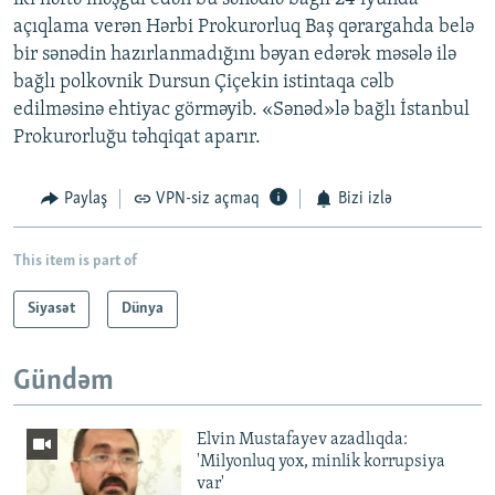
açıqlama verən Hərbi Prokurorluq Baş qərargahda belə
bir sənədin hazırlanmadığını bəyan edərək məsələ ilə
bağlı polkovnik Dursun Çiçekin istintaqa cəlb
edilməsinə ehtiyac görməyib. «Sənəd»lə bağlı İstanbul
Prokurorluğu təhqiqat aparır.
Paylaş
VPN-siz açmaq
Bizi izlə
This item is part of
Siyasət
Dünya
Gündəm
Elvin Mustafayev azadlıqda:
'Milyonluq yox, minlik korrupsiya
var'