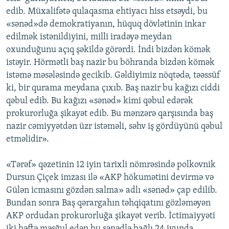
edib. Müxalifətə qulaqasma ehtiyacı hiss etsəydi, bu
«sənəd»də demokratiyanın, hüquq dövlətinin inkar
edilmək istənildiyini, milli iradəyə meydan
oxunduğunu açıq şəkildə görərdi. İndi bizdən kömək
istəyir. Hörmətli baş nazir bu böhranda bizdən kömək
istəmə məsələsində gecikib. Gəldiyimiz nöqtədə, təəssüf
ki, bir qurama meydana çıxıb. Baş nazir bu kağızı ciddi
qəbul edib. Bu kağızı «sənəd» kimi qəbul edərək
prokurorluğa şikayət edib. Bu mənzərə qarşısında baş
nazir cəmiyyətdən üzr istəməli, səhv iş gördüyünü qəbul
etməlidir».
«Tərəf» qəzetinin 12 iyin tarixli nömrəsində polkovnik
Dursun Çiçek imzası ilə «AKP hökumətini devirmə və
Gülən icmasını gözdən salma» adlı «sənəd» çap edilib.
Bundan sonra Baş qərargahın təhqiqatını gözləməyən
AKP ordudan prokurorluğa şikayət verib. İctimaiyyəti
iki həftə məşğul edən bu sənədlə bağlı 24 iyunda