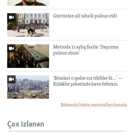
Gürcüstan ali təhsili pulsuz etdi
Metroda 11 aylıq fasilə: 'Daşınma
pulsuz olsun'
'Binaları o qədər sıx tikiblər ki...' —
Küləklər şəhərində hava böhranı
Bölmənin bütün materialları burada
Çox izlənən