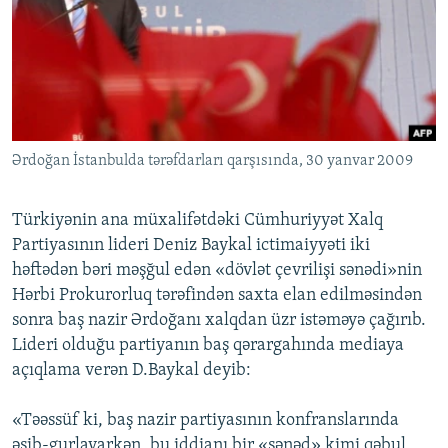
İNFOQRAFIKA
AZƏRBAYCAN ƏDƏBIYYATI KITABXANASI
MISSIYAMIZ
BIZI IZLƏ
KARIKATURA
İSLAM VƏ DEMOKRATIYA
PEŞƏ ETIKASI VƏ JURNALISTIKA STANDARTLARIMIZ
İZ - MƏDƏNIYYƏT PROQRAMI
MATERIALLARIMIZDAN ISTIFADƏ
AZADLIQRADIOSU MOBIL TELEFONUNUZDA
RFE/RL-in bütün saytları
Ərdoğan İstanbulda tərəfdarları qarşısında, 30 yanvar 2009
BIZIMLƏ ƏLAQƏ
XƏBƏR BÜLLETENLƏRIMIZ
Türkiyənin ana müxalifətdəki Cümhuriyyət Xalq
Partiyasının lideri Deniz Baykal ictimaiyyəti iki
həftədən bəri məşğul edən «dövlət çevrilişi sənədi»nin
Hərbi Prokurorluq tərəfindən saxta elan edilməsindən
sonra baş nazir Ərdoğanı xalqdan üzr istəməyə çağırıb.
Lideri olduğu partiyanın baş qərargahında mediaya
açıqlama verən D.Baykal deyib:
«Təəssüf ki, baş nazir partiyasının konfranslarında
əsib-gurlayarkən, bu iddianı bir «sənəd» kimi qəbul