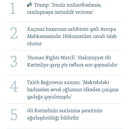
1
Tramp: 'İranla müharibədənsə,
razılaşmaya üstünlük verirəm'
2
Xaçmaz bazarının sahibinin qətli Avropa
Məhkəməsində: Hökumətdən cavab tələb
olunur
3
'Human Rights Watch': Hakimiyyət Əli
Kərimliyə qarşı pis rəftara son qoymalıdır
4
Taleh Bağırovun xanımı: 'Məktəbdəki
hadisədən əvvəl oğlumun ölkədən çıxışına
qadağa qoyulmuşdu'
5
Əli Kərimlinin saxlanma şəraitinin
ağırlaşdırıldığı bildirilir