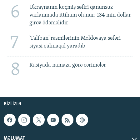
6
Ukraynanın keçmiş səfiri qanunsuz
varlanmada ittiham olunur: 134 min dollar
girov ödəməlidir
7
'Taliban' rəsmilərinin Moldovaya səfəri
siyasi qalmaqal yaradıb
8
Rusiyada namaza görə cərimələr
BIZI IZLƏ
MƏLUMAT