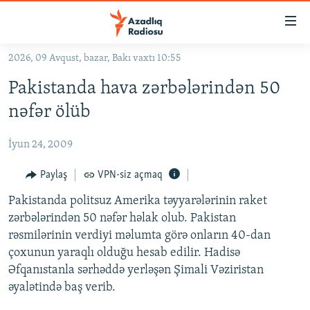
Keçid
linkləri
Əsas
2026, 09 Avqust, bazar, Bakı vaxtı 10:55
məzmuna
GÜNDƏM
Pakistanda hava zərbələrindən 50
qayıt
#İZAHLA
Əsas
nəfər ölüb
KORRUPSIOMETR
naviqasiyaya
qayıt
İyun 24, 2009
#ƏSLINDƏ
Axtarışa
FƏRQƏ BAX
Paylaş
VPN-siz açmaq
keç
QANUNI DOĞRU
Pakistanda politsuz Amerika təyyarələrinin raket
zərbələrindən 50 nəfər həlak olub. Pakistan
ARAŞDIRMA
rəsmilərinin verdiyi məlumta görə onların 40-dan
MULTIMEDIA
çoxunun yaraqlı olduğu hesab edilir. Hadisə
Əfqanıstanla sərhəddə yerləşən Şimali Vəziristan
RADIO ARXIV
VIDEO
əyalətində baş verib.
HAQQIMIZDA
FOTOQALEREYA
OXU ZALI