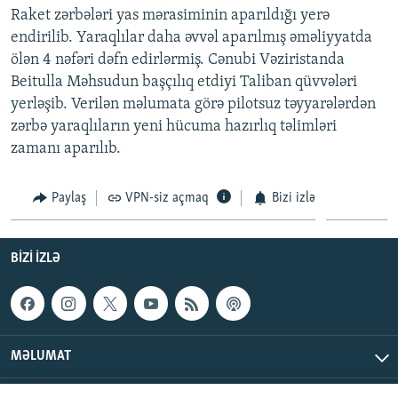
Raket zərbələri yas mərasiminin aparıldığı yerə
İNFOQRAFIKA
AZƏRBAYCAN ƏDƏBIYYATI KITABXANASI
MISSIYAMIZ
BIZI IZLƏ
endirilib. Yaraqlılar daha əvvəl aparılmış əməliyyatda
KARIKATURA
İSLAM VƏ DEMOKRATIYA
PEŞƏ ETIKASI VƏ JURNALISTIKA STANDARTLARIMIZ
ölən 4 nəfəri dəfn edirlərmiş. Cənubi Vəziristanda
Beitulla Məhsudun başçılıq etdiyi Taliban qüvvələri
İZ - MƏDƏNIYYƏT PROQRAMI
MATERIALLARIMIZDAN ISTIFADƏ
yerləşib. Verilən məlumata görə pilotsuz təyyarələrdən
AZADLIQRADIOSU MOBIL TELEFONUNUZDA
RFE/RL-in bütün saytları
zərbə yaraqlıların yeni hücuma hazırlıq təlimləri
BIZIMLƏ ƏLAQƏ
zamanı aparılıb.
XƏBƏR BÜLLETENLƏRIMIZ
Paylaş
VPN-siz açmaq
Bizi izlə
BIZI IZLƏ
MƏLUMAT