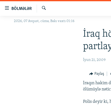
Keçid
BÖLMƏLƏR
linkləri
Axtar
Əsas
2026, 07 Avqust, cümə, Bakı vaxtı 01:16
GÜNDƏM
məzmuna
#İZAHLA
İraq h
qayıt
Əsas
KORRUPSIOMETR
partla
naviqasiyaya
#ƏSLINDƏ
qayıt
Axtarışa
FƏRQƏ BAX
İyun 21, 2009
keç
QANUNI DOĞRU
Paylaş
ARAŞDIRMA
İraqın hakim d
MULTIMEDIA
ölümüylə nətic
RADIO ARXIV
VIDEO
Polis deyir ki
HAQQIMIZDA
FOTOQALEREYA
OXU ZALI