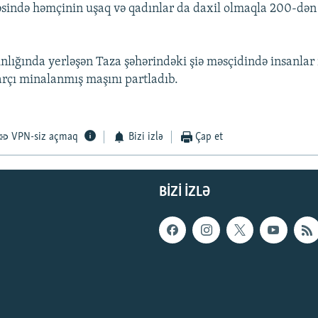
cəsində həmçinin uşaq və qadınlar da daxil olmaqla 200-də
lığında yerləşən Taza şəhərindəki şiə məsçidində insanlar
arçı minalanmış maşını partladıb.
VPN-siz açmaq
Bizi izlə
Çap et
BIZI IZLƏ