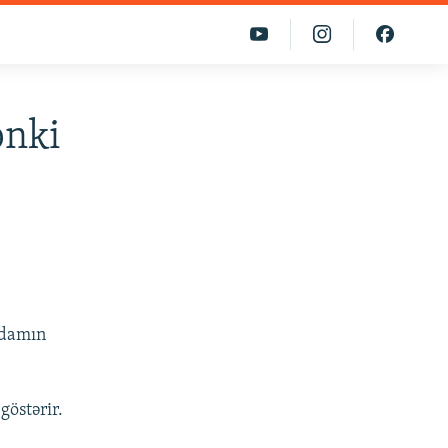
ənki
adamın
göstərir.