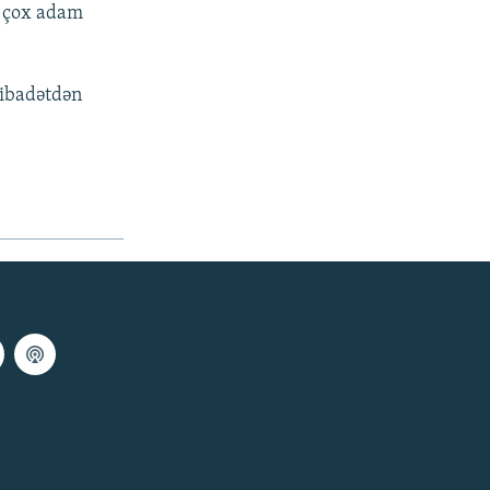
n çox adam
 ibadətdən