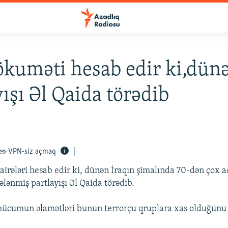
ökuməti hesab edir ki,dün
yışı Əl Qaida törədib
VPN-siz açmaq
airələri hesab edir ki, dünən İraqın şimalında 70-dən çox 
ələnmiş partlayışı Əl Qaida törədib.
, hücumun əlamətləri bunun terrorçu qruplara xas olduğunu 