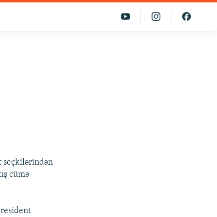
ə
t seçkilərindən
xış cümə
president