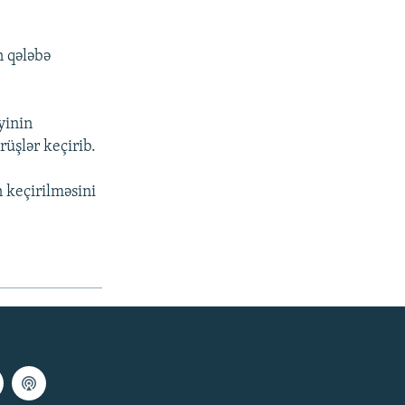
n qələbə
yinin
üşlər keçirib.
n keçirilməsini