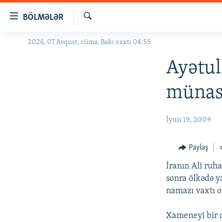
Keçid
BÖLMƏLƏR
linkləri
Axtar
Əsas
2026, 07 Avqust, cümə, Bakı vaxtı 04:55
GÜNDƏM
məzmuna
#İZAHLA
Ayətul
qayıt
Əsas
KORRUPSIOMETR
münasi
naviqasiyaya
#ƏSLINDƏ
qayıt
Axtarışa
FƏRQƏ BAX
İyun 19, 2009
keç
QANUNI DOĞRU
Paylaş
ARAŞDIRMA
İranın Ali ruh
MULTIMEDIA
sonra ölkədə y
RADIO ARXIV
VIDEO
namazı vaxtı o
HAQQIMIZDA
FOTOQALEREYA
OXU ZALI
Xameneyi bir q