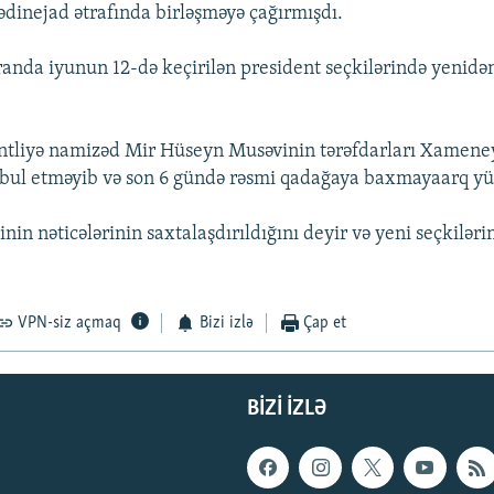
nejad ətrafında birləşməyə çağırmışdı.
anda iyunun 12-də keçirilən president seçkilərində yenidə
ntliyə namizəd Mir Hüseyn Musəvinin tərəfdarları Xamene
qəbul etməyib və son 6 gündə rəsmi qadağaya baxmayaarq yür
nin nəticələrinin saxtalaşdırıldığını deyir və yeni seçkiləri
VPN-siz açmaq
Bizi izlə
Çap et
BIZI IZLƏ