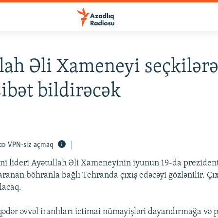
lah Əli Xameneyi seçkilər
bət bildirəcək
VPN-siz açmaq
ani lideri Ayətullah Əli Xameneyinin iyunun 19-da preziden
aranan böhranla bağlı Tehranda çıxış edəcəyi gözlənilir. Çı
lacaq.
ədər əvvəl iranlıları ictimai nümayişləri dayandırmağa və 