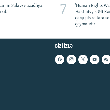
7
amin Salayev azadlığa
'Human Rights Wat
ıxıb
Hakimiyyət Əli Kə
qarşı pis rəftara so
qoymalıdır
BIZI IZLƏ