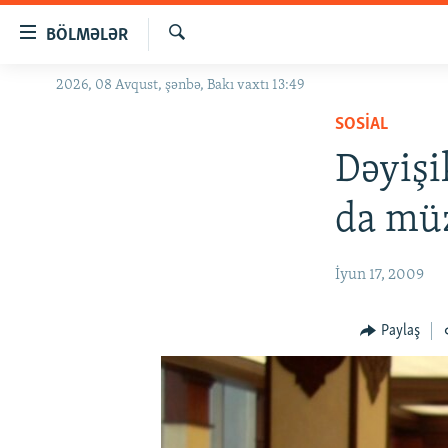
Keçid
BÖLMƏLƏR
linkləri
Axtar
Əsas
2026, 08 Avqust, şənbə, Bakı vaxtı 13:49
GÜNDƏM
məzmuna
SOSIAL
#İZAHLA
qayıt
Əsas
Dəyiş
KORRUPSIOMETR
naviqasiyaya
#ƏSLINDƏ
qayıt
da müz
Axtarışa
FƏRQƏ BAX
keç
QANUNI DOĞRU
İyun 17, 2009
ARAŞDIRMA
Paylaş
MULTIMEDIA
RADIO ARXIV
VIDEO
HAQQIMIZDA
FOTOQALEREYA
OXU ZALI