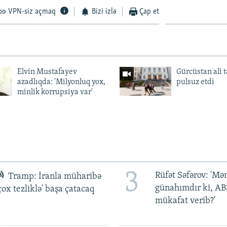
VPN-siz açmaq
Bizi izlə
Çap et
Elvin Mustafayev
Gürcüstan ali t
azadlıqda: 'Milyonluq yox,
pulsuz etdi
minlik korrupsiya var'
3
Rüfət Səfərov: 'M
Tramp: İranla müharibə
günahımdır ki, A
çox tezliklə' başa çatacaq
mükafat verib?'