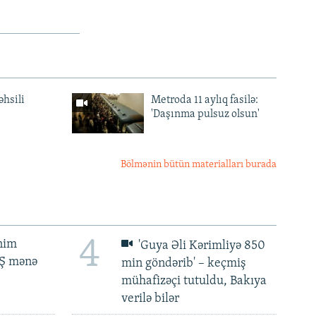
əhsili
Metroda 11 aylıq fasilə:
'Daşınma pulsuz olsun'
Bölmənin bütün materialları burada
4
ənim
'Guya Əli Kərimliyə 850
BŞ mənə
min göndərib' – keçmiş
mühafizəçi tutuldu, Bakıya
verilə bilər