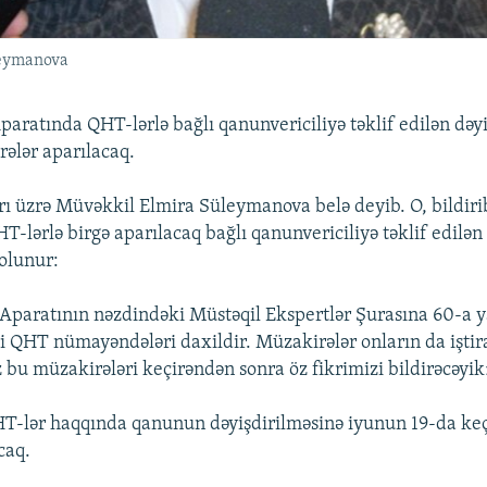
leymanova
atında QHT-lərlə bağlı qanunvericiliyə təklif edilən dəyi
ələr aparılacaq.
ı üzrə Müvəkkil Elmira Süleymanova belə deyib. O, bildirib
-lərlə birgə aparılacaq bağlı qanunvericiliyə təklif edilən 
olunur:
aratının nəzdindəki Müstəqil Ekspertlər Şurasına 60-a y
li QHT nümayəndələri daxildir. Müzakirələr onların da iştira
z bu müzakirələri keçirəndən sonra öz fikrimizi bildirəcəyik
HT-lər haqqında qanunun dəyişdirilməsinə iyunun 19-da keç
caq.