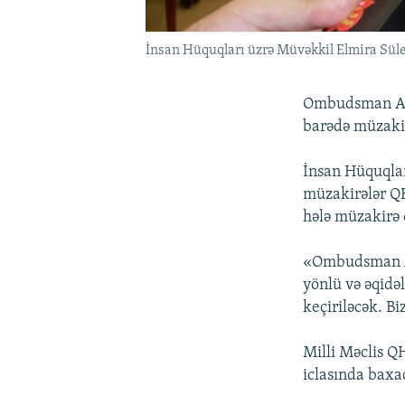
İnsan Hüquqları üzrə Müvəkkil Elmira Sü
Ombudsman Apar
barədə müzakir
İnsan Hüquqlar
müzakirələr QHT
hələ müzakirə 
«Ombudsman Ap
yönlü və əqidə
keçiriləcək. Bi
Milli Məclis Q
iclasında baxa