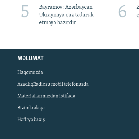
5
6
Bayramov: Azərbaycan
Z
Ukraynaya qaz tədarük
ç
etməyə hazırdır
MƏLUMAT
Haqqımızda
AzadlıqRadiosu mobil telefonuzda
Materiallarımızdan istifadə
BIZI IZLƏ
Bizimlə əlaqə
Həftəyə baxış
RFE/RL-in bütün saytları