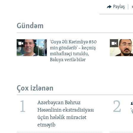
Paylaş
Gündəm
'Guya Əli Kərimliyə 850
min göndərib' – keçmiş
mühafizəçi tutuldu,
Bakıya verilə bilər
Çox izlənən
1
2
Azərbaycan Bəhruz
Həsənlinin ekstradisiyası
'
üçün hələlik müraciət
etməyib