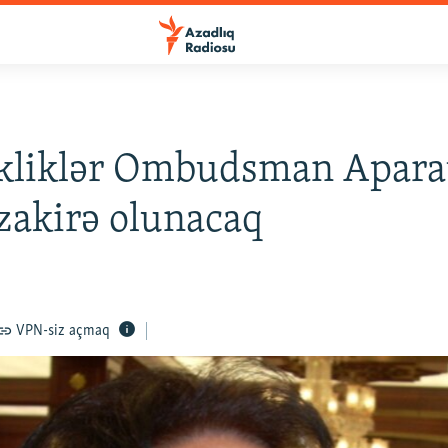
ikliklər Ombudsman Apara
akirə olunacaq
VPN-siz açmaq