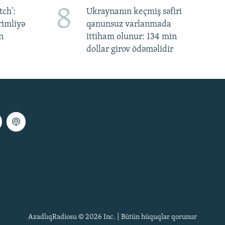
8
ch':
Ukraynanın keçmiş səfiri
rimliyə
qanunsuz varlanmada
n
ittiham olunur: 134 min
dollar girov ödəməlidir
AzadlıqRadiosu © 2026 Inc. | Bütün hüquqlar qorunur