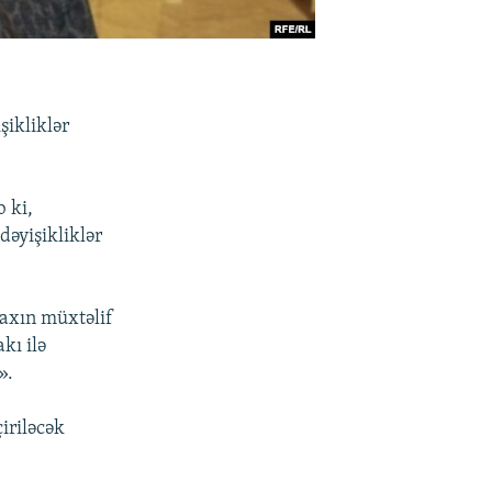
şikliklər
 ki,
dəyişikliklər
axın müxtəlif
kı ilə
».
iriləcək