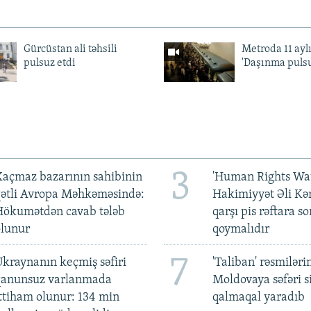
Gürcüstan ali təhsili
Metroda 11 aylı
pulsuz etdi
'Daşınma pulsu
3
açmaz bazarının sahibinin
'Human Rights Wat
qətli Avropa Məhkəməsində:
Hakimiyyət Əli Kə
Hökumətdən cavab tələb
qarşı pis rəftara so
olunur
qoymalıdır
7
kraynanın keçmiş səfiri
'Taliban' rəsmiləri
qanunsuz varlanmada
Moldovaya səfəri s
ttiham olunur: 134 min
qalmaqal yaradıb