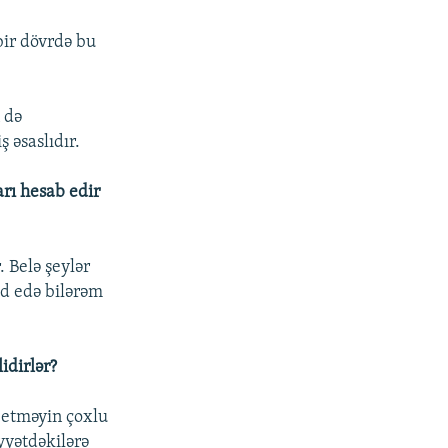
 bir dövrdə bu
 də
 əsaslıdır.
arı hesab edir
Belə şeylər
id edə bilərəm
idirlər?
 etməyin çoxlu
iyyətdəkilərə