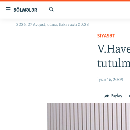
Keçid
BÖLMƏLƏR
linkləri
Axtar
Əsas
2026, 07 Avqust, cümə, Bakı vaxtı 00:28
GÜNDƏM
məzmuna
SIYASƏT
#İZAHLA
qayıt
Əsas
V.Have
KORRUPSIOMETR
naviqasiyaya
#ƏSLINDƏ
qayıt
tutulm
Axtarışa
FƏRQƏ BAX
keç
QANUNI DOĞRU
İyun 16, 2009
ARAŞDIRMA
Paylaş
MULTIMEDIA
RADIO ARXIV
VIDEO
HAQQIMIZDA
FOTOQALEREYA
OXU ZALI