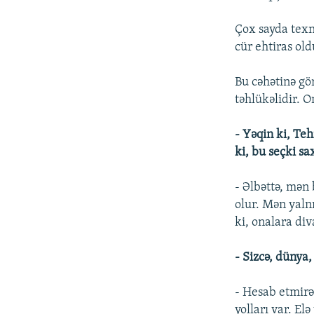
Çox sayda texni
cür ehtiras old
Bu cəhətinə gör
təhlükəlidir. O
- Yəqin ki, Teh
ki, bu seçki sa
- Əlbəttə, mə
olur. Mən yaln
ki, onalara di
- Sizcə, dünya,
- Hesab etmirə
yolları var. El