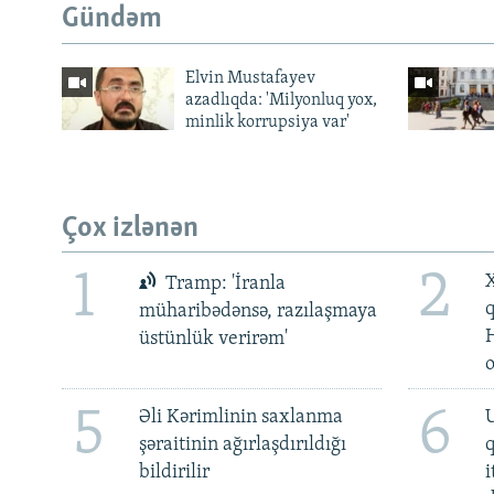
Gündəm
Elvin Mustafayev
azadlıqda: 'Milyonluq yox,
minlik korrupsiya var'
Çox izlənən
1
2
X
Tramp: 'İranla
müharibədənsə, razılaşmaya
üstünlük verirəm'
5
6
Əli Kərimlinin saxlanma
U
şəraitinin ağırlaşdırıldığı
bildirilir
i