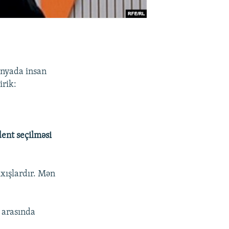
ünyada insan
irik:
ent seçilməsi
xışlardır. Mən
r arasında