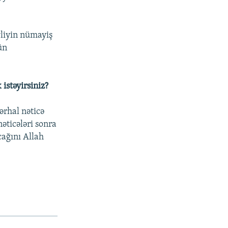
yliyin nümayiş
ün
istəyirsiniz?
ərhal nəticə
əticələri sonra
ağını Allah