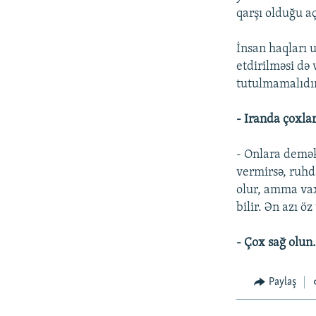
qarşı olduğu aç
İnsan haqları 
etdirilməsi də
tutulmamalıdı
- Iranda çoxlar
- Onlara demək
vermirsə, ruhd
olur, amma vax
bilir. Ən azı 
- Çox sağ olun
Paylaş