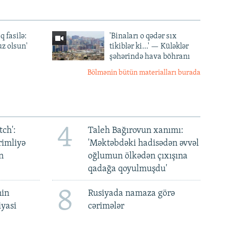
q fasilə:
'Binaları o qədər sıx
z olsun'
tikiblər ki...' — Küləklər
şəhərində hava böhranı
Bölmənin bütün materialları burada
4
ch':
Taleh Bağırovun xanımı:
rimliyə
'Məktəbdəki hadisədən əvvəl
n
oğlumun ölkədən çıxışına
qadağa qoyulmuşdu'
8
nin
Rusiyada namaza görə
iyasi
cərimələr