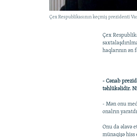
Çex Respublikasının keçmiş prezidenti Vas
Çex Respublika
saxtalaşdırılm
haqlarının ən 
- Cənab prezid
təhlükəlidir. N
- Mən onu medi
onalrın yaratd
Onu da əlavə e
münaqişə hiss 