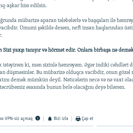
ıq-aşkar hiss edilsin.
uğrunda mübarizə aparan tələbələrlə və başqaları ilə həmrə
 vacibdir. Ümumi şəkildə desəm, neft insan haqlarından üst
r.
ı Sizi yaxşı tanıyır və hörmət edir. Onlara birbaşa nə demək 
 istəyirəm ki, mən sizinlə həmrəyəm. Əgər indiki cəhdləri d
an düşməsinlər. Bu mübarizə olduqca vacibdir, onun gözəl n
tını demək mümkün deyil. Nəticələrin necə və nə vaxt olac
öz təcrübəmiz əsasında bunun belə olacağını deyə bilərəm.
.
VPN-siz açmaq
Bizi izlə
Çap et