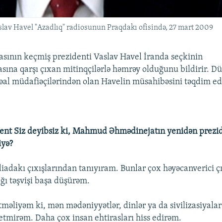
lav Havel "Azadlıq" radiosunun Praqdakı ofisində, 27 mart 2009
sının keçmiş prezidenti Vaslav Havel İranda seçkinin
asına qarşı çıxan mitinqçilərlə həmrəy olduğunu bildirir. D
fəal müdafiəçilərindən olan Havelin müsahibəsini təqdim ed
ent Siz deyibsiz ki, Mahmud Əhmədinejatın yenidən prezid
iyə?
adakı çıxışlarından tanıyıram. Bunlar çox həyəcanverici çı
ığı təşvişi başa düşürəm.
tməliyəm ki, mən mədəniyyətlər, dinlər ya da sivilizasiyala
etmirəm. Daha çox insan ehtirasları hiss edirəm.