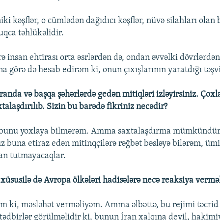
ki kəşflər, o cümlədən dağıdıcı kəşflər, nüvə silahları olan
uqca təhlükəlidir.
ə insan ehtirası orta əsrlərdən də, ondan əvvəlki dövrlərdən
na görə də hesab edirəm ki, onun çıxışlarının yaratdığı təşviş
randa və başqa şəhərlərdə gedən mitiqləri izləyirsiniz. Çoxl
xtalaşdırılıb. Sizin bu barədə fikriniz necədir?
n bunu yoxlaya bilmərəm. Amma saxtalaşdırma mümkündür. 
ız buna etiraz edən mitinqçilərə rəğbət bəsləyə bilərəm, üm
van tutmayacaqlar.
 xüsusilə də Avropa ölkələri hadisələrə necə reaksiya verməl
m ki, məsləhət verməliyəm. Amma əlbəttə, bu rejimi təcrid
ə tədbirlər görülməlidir ki, bunun İran xalqına deyil, hakim