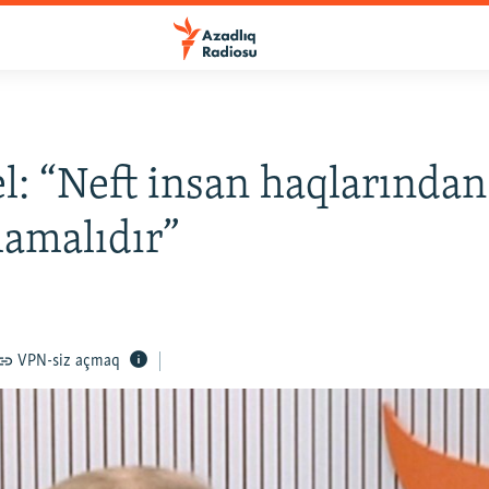
l: “Neft insan haqlarında
amalıdır”
VPN-siz açmaq