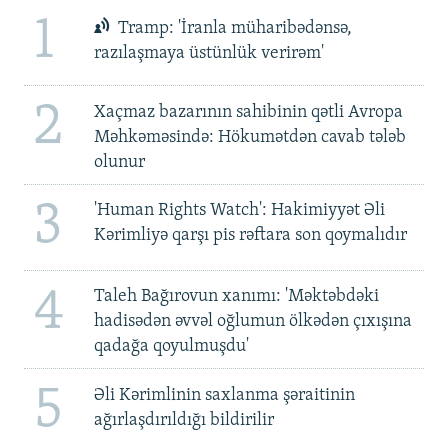
1
Tramp: 'İranla müharibədənsə,
razılaşmaya üstünlük verirəm'
2
Xaçmaz bazarının sahibinin qətli Avropa
Məhkəməsində: Hökumətdən cavab tələb
olunur
3
'Human Rights Watch': Hakimiyyət Əli
Kərimliyə qarşı pis rəftara son qoymalıdır
4
Taleh Bağırovun xanımı: 'Məktəbdəki
hadisədən əvvəl oğlumun ölkədən çıxışına
qadağa qoyulmuşdu'
5
Əli Kərimlinin saxlanma şəraitinin
ağırlaşdırıldığı bildirilir