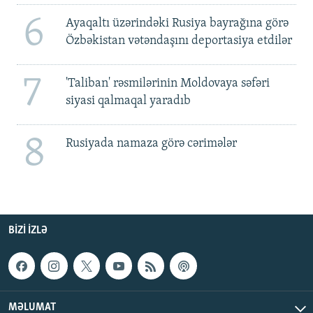
6
Ayaqaltı üzərindəki Rusiya bayrağına görə
Özbəkistan vətəndaşını deportasiya etdilər
7
'Taliban' rəsmilərinin Moldovaya səfəri
siyasi qalmaqal yaradıb
8
Rusiyada namaza görə cərimələr
BIZI IZLƏ
MƏLUMAT