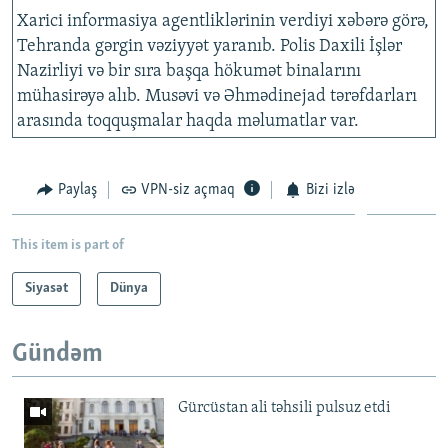
Xarici informasiya agentliklərinin verdiyi xəbərə görə,
Tehranda gərgin vəziyyət yaranıb. Polis Daxili İşlər
Nazirliyi və bir sıra başqa hökumət binalarını
mühasirəyə alıb. Musəvi və Əhmədinejad tərəfdarları
arasında toqquşmalar haqda məlumatlar var.
Paylaş
VPN-siz açmaq
Bizi izlə
This item is part of
Siyasət
Dünya
Gündəm
Gürcüstan ali təhsili pulsuz etdi