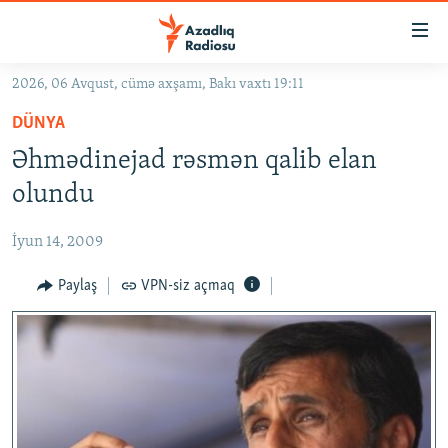
Keçid
linkləri
Əsas
2026, 06 Avqust, cümə axşamı, Bakı vaxtı 19:11
məzmuna
GÜNDƏM
DÜNYA
qayıt
#İZAHLA
Əsas
Əhmədinejad rəsmən qalib elan
KORRUPSIOMETR
naviqasiyaya
olundu
qayıt
#ƏSLINDƏ
Axtarışa
İyun 14, 2009
FƏRQƏ BAX
keç
QANUNI DOĞRU
Paylaş
VPN-siz açmaq
ARAŞDIRMA
MULTIMEDIA
RADIO ARXIV
VIDEO
HAQQIMIZDA
FOTOQALEREYA
OXU ZALI