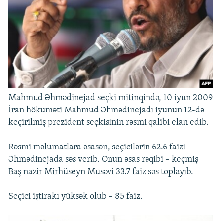
İNFOQRAFIKA
AZƏRBAYCAN ƏDƏBIYYATI KITABXANASI
MISSIYAMIZ
BIZI IZLƏ
KARIKATURA
İSLAM VƏ DEMOKRATIYA
PEŞƏ ETIKASI VƏ JURNALISTIKA STANDARTLARIMIZ
İZ - MƏDƏNIYYƏT PROQRAMI
MATERIALLARIMIZDAN ISTIFADƏ
AZADLIQRADIOSU MOBIL TELEFONUNUZDA
RFE/RL-in bütün saytları
BIZIMLƏ ƏLAQƏ
Mahmud Əhmədinejad seçki mitinqində, 10 iyun 2009
XƏBƏR BÜLLETENLƏRIMIZ
İran hökuməti Mahmud Əhmədinejadı iyunun 12-də
keçirilmiş prezident seçkisinin rəsmi qalibi elan edib.
Rəsmi məlumatlara əsasən, seçicilərin 62.6 faizi
Əhmədinejada səs verib. Onun əsas rəqibi – keçmiş
Baş nazir Mirhüseyn Musəvi 33.7 faiz səs toplayıb.
Seçici iştirakı yüksək olub – 85 faiz.