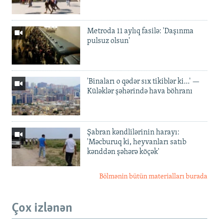
Metroda 11 aylıq fasilə: 'Daşınma
pulsuz olsun'
'Binaları o qədər sıx tikiblər ki...' —
Küləklər şəhərində hava böhranı
Şabran kəndlilərinin harayı:
'Məcburuq ki, heyvanları satıb
kənddən şəhərə köçək'
Bölmənin bütün materialları burada
Çox izlənən