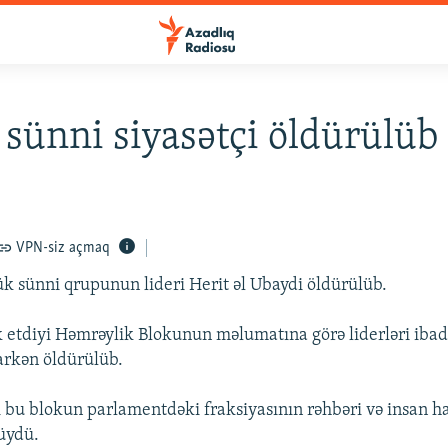
 sünni siyasətçi öldürülüb
VPN-siz açmaq
 sünni qrupunun lideri Herit əl Ubaydi öldürülüb.
 etdiyi Həmrəylik Blokunun məlumatına görə liderləri iba
arkən öldürülüb.
i bu blokun parlamentdəki fraksiyasının rəhbəri və insan ha
üydü.