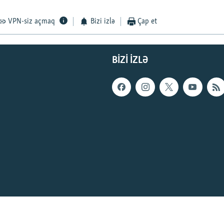
VPN-siz açmaq
Bizi izlə
Çap et
BIZI IZLƏ