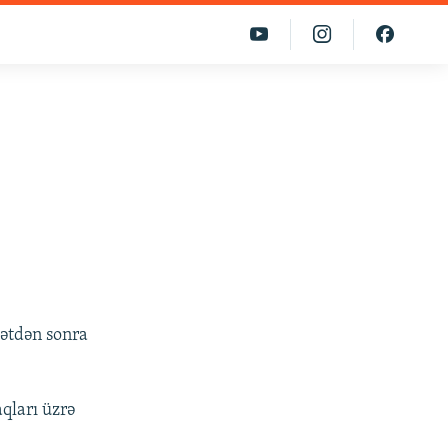
dətdən sonra
qları üzrə