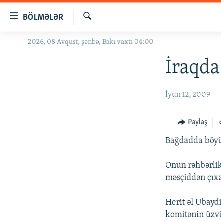
Keçid
BÖLMƏLƏR
linkləri
Axtar
Əsas
2026, 08 Avqust, şənbə, Bakı vaxtı 04:00
GÜNDƏM
məzmuna
#İZAHLA
İraqda
qayıt
Əsas
KORRUPSIOMETR
naviqasiyaya
İyun 12, 2009
#ƏSLINDƏ
qayıt
Axtarışa
FƏRQƏ BAX
Paylaş
keç
QANUNI DOĞRU
Bağdadda böyük
ARAŞDIRMA
Onun rəhbərlik
MULTIMEDIA
məsçiddən çıx
RADIO ARXIV
VIDEO
Herit əl Ubayd
HAQQIMIZDA
FOTOQALEREYA
OXU ZALI
komitənin üzv