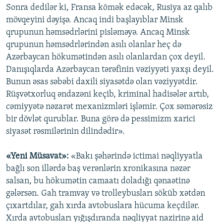
Sonra dedilər ki, Fransa kömək edəcək, Rusiya az qalıb
mövqeyini dəyişə. Ancaq indi başlayıblar Minsk
qrupunun həmsədrlərini pisləməyə. Ancaq Minsk
qrupunun həmsədrlərindən asılı olanlar heç də
Azərbaycan hökumətindən asılı olanlardan çox deyil.
Danışıqlarda Azərbaycan tərəfinin vəziyyəti yaxşı deyil.
Bunun əsas səbəbi daxili siyasətdə olan vəziyyətdir.
Rüşvətxorluq əndazəni keçib, kriminal hadisələr artıb,
cəmiyyətə nəzarət mexanizmləri işləmir. Çox səmərəsiz
bir dövlət qurublar. Buna görə də pessimizm xarici
siyasət rəsmilərinin dilindədir».
«Yeni Müsavat»:
«Bakı şəhərində ictimai nəqliyyatla
bağlı son illərdə baş verənlərin xronikasına nəzər
salsan, bu hökumətin camaatı doladığı qənaətinə
gələrsən. Gah tramvay və trolleybusları söküb xətdən
çıxartdılar, gah xırda avtobuslara hücuma keçdilər.
Xırda avtobusları yığışdıranda nəqliyyat nazirinə aid