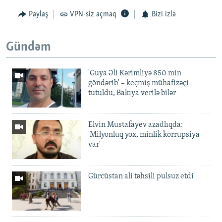
Paylaş
VPN-siz açmaq
Bizi izlə
Gündəm
'Guya Əli Kərimliyə 850 min
göndərib' – keçmiş mühafizəçi
tutuldu, Bakıya verilə bilər
Elvin Mustafayev azadlıqda:
'Milyonluq yox, minlik korrupsiya
var'
Gürcüstan ali təhsili pulsuz etdi