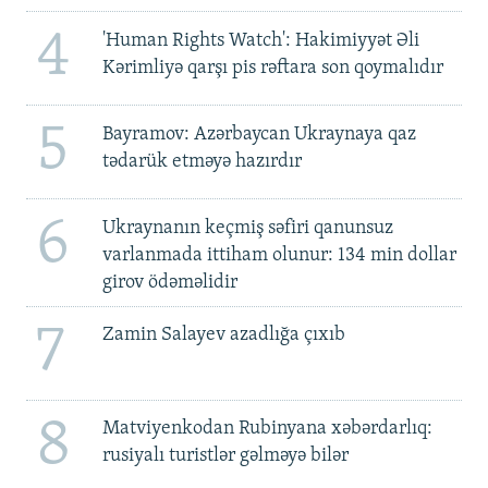
4
'Human Rights Watch': Hakimiyyət Əli
Kərimliyə qarşı pis rəftara son qoymalıdır
5
Bayramov: Azərbaycan Ukraynaya qaz
tədarük etməyə hazırdır
6
Ukraynanın keçmiş səfiri qanunsuz
varlanmada ittiham olunur: 134 min dollar
girov ödəməlidir
7
Zamin Salayev azadlığa çıxıb
8
Matviyenkodan Rubinyana xəbərdarlıq:
rusiyalı turistlər gəlməyə bilər