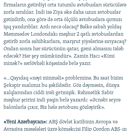
firmaların gətirdiyi orta tutumlu avtobusları sürücülərə
zorla sırıdılar. İndi isə Ziya əkə daha uzun avtobuslar
gətizdirib, ona görə də orta ölçülü avtobuslara qırmızı
işıq yandırıblar. Ardı necə olacaq? Bəlkə sabah yoldaş
Məmmədov Londondakı məşhur 2 qatlı avtobuslardan
gətirib zorla sahibkarlara, marşrut yiyələrinə sırıyacaq?
Ondan sonra hər sürücünün qatar, gəmi almasını tələb
edəcək? Hər şey mümkündür». Zamin Hacı «Kimi
minək?» sərlövhəli köşəsində belə yazır.
«…Qayıdaq «nəyi minməli» probleminə. Bu saat bizim
Şekspir sualımız bu şəkildədir. Göz dəyməsin, dünya
xalqlarından ciddi irəli getmişik. Rəhmətlik Sabir
məşhur şeirini indi yəqin belə yazardı: «Əcnəbi seyrə
balonlarla çıxır, Biz hələ avtobusu gözləyirik».
«Yeni Azərbaycan»:
ABŞ dövlət katibinin Avropa və
Avrasiya məsələləri üzrə köməkçisi Filip Qordon ABŞ-ın