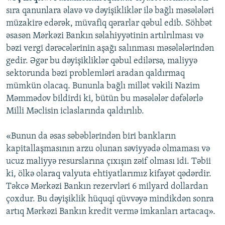
sıra qanunlara əlavə və dəyişikliklər ilə bağlı məsələləri
müzakirə edərək, müvafiq qərarlar qəbul edib. Söhbət
əsasən Mərkəzi Bankın səlahiyyətinin artılrılması və
bəzi vergi dərəcələrinin aşağı salınması məsələlərindən
gedir. Əgər bu dəyişikliklər qəbul edilərsə, maliyyə
sektorunda bəzi problemləri aradan qaldırmaq
mümkün olacaq. Bununla bağlı millət vəkili Nazim
Məmmədov bildirdi ki, bütün bu məsələlər dəfələrlə
Milli Məclisin iclaslarında qaldırılıb.
«Bunun da əsas səbəblərindən biri bankların
kapitallaşmasının arzu olunan səviyyədə olmaması və
ucuz maliyyə resurslarına çıxışın zəif olması idi. Təbii
ki, ölkə olaraq valyuta ehtiyatlarımız kifayət qədərdir.
Təkcə Mərkəzi Bankın rezervləri 6 milyard dollardan
çoxdur. Bu dəyişiklik hüquqi qüvvəyə mindikdən sonra
artıq Mərkəzi Bankın kredit vermə imkanları artacaq».