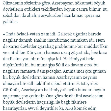
Əlizadənin sözlərinə görə, Azərbaycan hökuməti böyük
dövlətlərin etdikləri təkliflərdən boyun qaçıra bilmir. Bu
səbəbdən də əhalini əvvəlcədən hazırlamaq qərarına
gəliblər:
«Onda övladi-vətən xam idi. Gələcək uğurlar barədə
nağıllar danışıb əhalini inandırmaq mümkün idi. Həm
də xarici dövlətlər Qarabağ probleminə bir müddət fikir
vermirdilər. Dünyanın hansısa uzaq güşəsində, heç kəsə
dəxli olmayan bir münaqişə idi. Hakimiyyət belə
düşünürdü ki, bu münaqişə 50 il də davam etsə, bu
nağılları camaata danışacaqlar. Amma indi çox güman
ki, böyük dövlətlərin hamısı Azərbaycanın xeyrinə
olmayan bir sülh təklifini qəbul etdirmək istəyirlər.
Görünür, Azərbaycan hakimiyyəti üçün bundan boyun
qaçırmaq çox çətindir. Ona görə də əhalini əvvəlcədən
böyük dövlətlərin haqsızlığı ilə bağlı fikirlərə
hazırlayırlar. Əvvəl deyirdilər ki, ABŞ kömək edir.