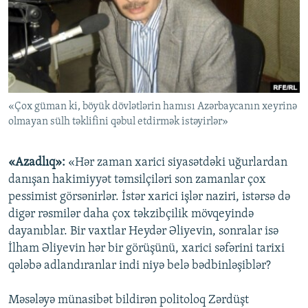
İNFOQRAFIKA
AZƏRBAYCAN ƏDƏBIYYATI KITABXANASI
MISSIYAMIZ
BIZI IZLƏ
KARIKATURA
İSLAM VƏ DEMOKRATIYA
PEŞƏ ETIKASI VƏ JURNALISTIKA STANDARTLARIMIZ
İZ - MƏDƏNIYYƏT PROQRAMI
MATERIALLARIMIZDAN ISTIFADƏ
AZADLIQRADIOSU MOBIL TELEFONUNUZDA
RFE/RL-in bütün saytları
«Çox güman ki, böyük dövlətlərin hamısı Azərbaycanın xeyrinə
BIZIMLƏ ƏLAQƏ
olmayan sülh təklifini qəbul etdirmək istəyirlər»
XƏBƏR BÜLLETENLƏRIMIZ
«Azadlıq»:
«Hər zaman xarici siyasətdəki uğurlardan
danışan hakimiyyət təmsilçiləri son zamanlar çox
pessimist görsənirlər. İstər xarici işlər naziri, istərsə də
digər rəsmilər daha çox təkzibçilik mövqeyində
dayanıblar. Bir vaxtlar Heydər Əliyevin, sonralar isə
İlham Əliyevin hər bir görüşünü, xarici səfərini tarixi
qələbə adlandıranlar indi niyə belə bədbinləşiblər?
Məsələyə münasibət bildirən politoloq Zərdüşt