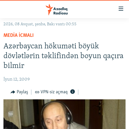
Keçid
linkləri
Əsas
2026, 08 Avqust, şənbə, Bakı vaxtı 00:55
məzmuna
GÜNDƏM
MEDIA ICMALI
qayıt
#İZAHLA
Əsas
Azərbaycan hökuməti böyük
KORRUPSIOMETR
naviqasiyaya
dövlətlərin təklifindən boyun qaçıra
qayıt
#ƏSLINDƏ
bilmir
Axtarışa
FƏRQƏ BAX
keç
İyun 12, 2009
QANUNI DOĞRU
Paylaş
VPN-siz açmaq
ARAŞDIRMA
MULTIMEDIA
RADIO ARXIV
VIDEO
HAQQIMIZDA
FOTOQALEREYA
OXU ZALI