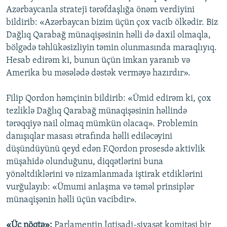
Azərbaycanla strateji tərəfdaşlığa önəm verdiyini
bildirib: «Azərbaycan bizim üçün çox vacib ölkədir. Biz
Dağlıq Qarabağ münaqişəsinin həlli də daxil olmaqla,
bölgədə təhlükəsizliyin təmin olunmasında maraqlıyıq.
Hesab edirəm ki, bunun üçün imkan yaranıb və
Amerika bu məsələdə dəstək verməyə hazırdır».
Filip Qordon həmçinin bildirib: «Ümid edirəm ki, çox
tezliklə Dağlıq Qarabağ münaqişəsinin həllində
tərəqqiyə nail olmaq mümkün olacaq». Problemin
danışıqlar masası ətrafında həlli ediləcəyini
düşündüyünü qeyd edən F.Qordon prosesdə aktivlik
müşahidə olunduğunu, diqqətlərini buna
yönəltdiklərini və nizamlanmada iştirak etdiklərini
vurğulayıb: «Ümumi anlaşma və təməl prinsiplər
münaqişənin həlli üçün vacibdir».
«Üç nöqtə»:
Parlamentin İqtisadi-siyasət komitəsi bir