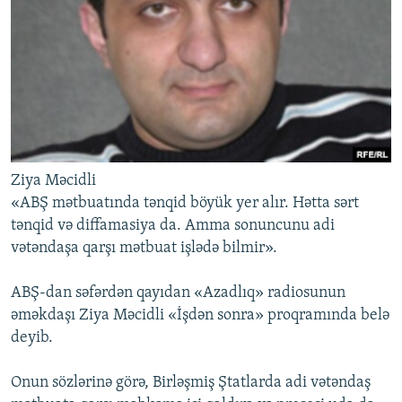
İNFOQRAFIKA
AZƏRBAYCAN ƏDƏBIYYATI KITABXANASI
MISSIYAMIZ
BIZI IZLƏ
KARIKATURA
İSLAM VƏ DEMOKRATIYA
PEŞƏ ETIKASI VƏ JURNALISTIKA STANDARTLARIMIZ
İZ - MƏDƏNIYYƏT PROQRAMI
MATERIALLARIMIZDAN ISTIFADƏ
AZADLIQRADIOSU MOBIL TELEFONUNUZDA
RFE/RL-in bütün saytları
BIZIMLƏ ƏLAQƏ
XƏBƏR BÜLLETENLƏRIMIZ
Ziya Məcidli
«ABŞ mətbuatında tənqid böyük yer alır. Hətta sərt
tənqid və diffamasiya da. Amma sonuncunu adi
vətəndaşa qarşı mətbuat işlədə bilmir».
ABŞ-dan səfərdən qayıdan «Azadlıq» radiosunun
əməkdaşı Ziya Məcidli «İşdən sonra» proqramında belə
deyib.
Onun sözlərinə görə, Birləşmiş Ştatlarda adi vətəndaş