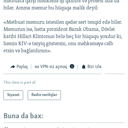
mətbuata qarşı məhkəmə işi qaldıra və prosesi uda da
bilər. Amma məmur bu hüquqa malik deyil:
«Mətbuat məmuru istənilən qədər sərt tənqid edə bilər.
Məmurun isə, hətta prezident Barak Obama, Dövlət
katibi Hillari Klintonun belə heç bir hüququ yoxdur ki,
həmin KİV-ə təzyiq göstərsin, onu məhkəməyə cəlb
etsin və bağlatdırsın».
Paylaş
VPN-siz açmaq
Bizi izlə
This item is part of
Siyasət
Radio verilişlər
Buna da bax: