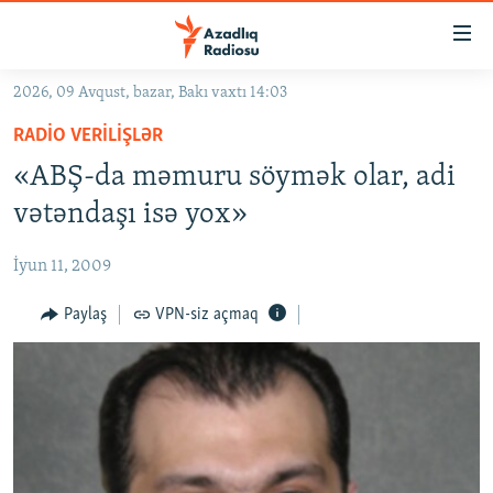
Keçid
linkləri
Əsas
2026, 09 Avqust, bazar, Bakı vaxtı 14:03
məzmuna
GÜNDƏM
RADIO VERILIŞLƏR
qayıt
#İZAHLA
Əsas
«ABŞ-da məmuru söymək olar, adi
KORRUPSIOMETR
naviqasiyaya
vətəndaşı isə yox»
qayıt
#ƏSLINDƏ
Axtarışa
İyun 11, 2009
FƏRQƏ BAX
keç
QANUNI DOĞRU
Paylaş
VPN-siz açmaq
ARAŞDIRMA
MULTIMEDIA
RADIO ARXIV
VIDEO
HAQQIMIZDA
FOTOQALEREYA
OXU ZALI