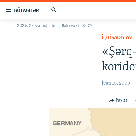
Keçid
BÖLMƏLƏR
linkləri
Axtar
Əsas
2026, 07 Avqust, cümə, Bakı vaxtı 05:07
GÜNDƏM
məzmuna
İQTISADIYYAT
#İZAHLA
qayıt
Əsas
«Şərq-
KORRUPSIOMETR
naviqasiyaya
#ƏSLINDƏ
qayıt
korido
Axtarışa
FƏRQƏ BAX
keç
QANUNI DOĞRU
İyun 10, 2009
ARAŞDIRMA
Paylaş
MULTIMEDIA
RADIO ARXIV
VIDEO
HAQQIMIZDA
FOTOQALEREYA
OXU ZALI