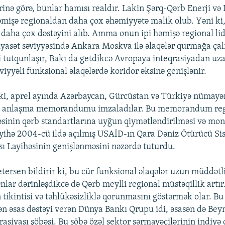
ərinə görə, bunlar hamısı realdır. Lakin Şərq-Qərb Enerji v
əmişə regionaldan daha çox əhəmiyyətə malik olub. Yəni ki
 daha çox dəstəyini alıb. Amma onun ipi həmişə regional lid
iyasət səviyyəsində Ankara Moskva ilə əlaqələr qurmağa çalış
tutqunlaşır, Bakı da getdikcə Avropaya inteqrasiyadan uza
əviyyəli funksional əlaqələrdə koridor əksinə genişlənir.
 ki, aprel ayında Azərbaycan, Gürcüstan və Türkiyə nümayə
lı anlaşma memorandumu imzaladılar. Bu memorandum re
əsinin qərb standartlarına uyğun qiymətləndirilməsi və mon
layihə 2004-cü ildə açılmış USAİD-ın Qara Dəniz Ötürücü Si
sı Layihəsinin genişlənməsini nəzərdə tuturdu.
tersen bildirir ki, bu cür funksional əlaqələr uzun müddətli
Onlar dərinləşdikcə də Qərb meylli regional müstəqillik artı
tikintisi və təhlükəsizliklə qorunmasını göstərmək olar. Bu
n əsas dəstəyi verən Dünya Bankı Qrupu idi, əsasən də Bey
siyası şöbəsi. Bu şöbə özəl sektor sərmayəçilərinin indiyə 