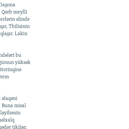
ə Daşıma
, Qərb meylli
erlərin əlində
ır, Tbilisinin
qlaşır. Lakin
ndələri bu
gionun yüksək
itorinqinə
stem
 əlaqəni
r. Buna misal
 layihənin
nəlxalq
qədər tikilən