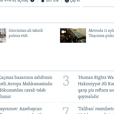
VPN-siz açmaq
Bizi izlə
Çap et
Gürcüstan ali təhsili
Metroda 11 aylı
pulsuz etdi
'Daşınma pulsu
3
açmaz bazarının sahibinin
'Human Rights Wat
qətli Avropa Məhkəməsində:
Hakimiyyət Əli Kə
Hökumətdən cavab tələb
qarşı pis rəftara so
olunur
qoymalıdır
7
Bayramov: Azərbaycan
'Taliban' rəsmiləri