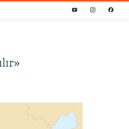
ılır»