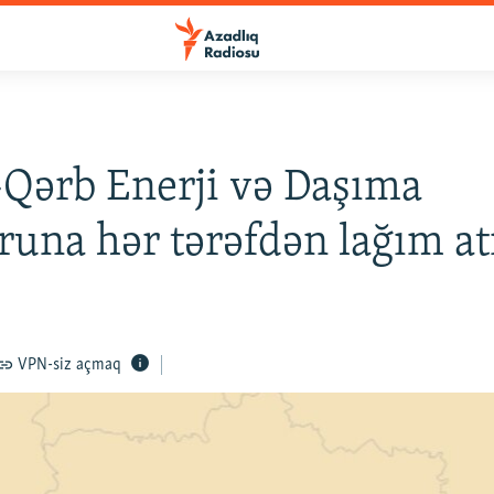
Qərb Enerji və Daşıma
runa hər tərəfdən lağım at
VPN-siz açmaq