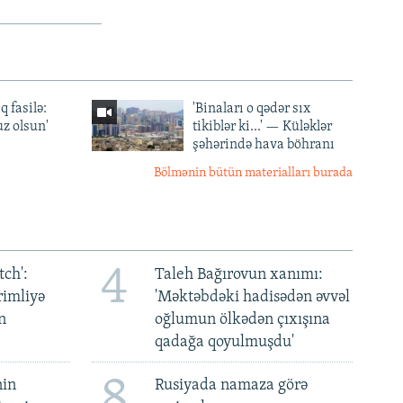
q fasilə:
'Binaları o qədər sıx
z olsun'
tikiblər ki...' — Küləklər
şəhərində hava böhranı
Bölmənin bütün materialları burada
4
ch':
Taleh Bağırovun xanımı:
rimliyə
'Məktəbdəki hadisədən əvvəl
n
oğlumun ölkədən çıxışına
qadağa qoyulmuşdu'
8
nin
Rusiyada namaza görə