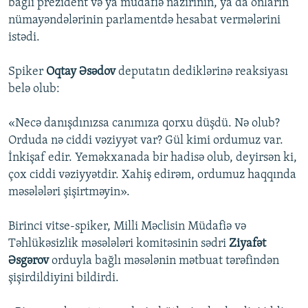
bağlı prezident və ya müdafiə nazirinin, ya da onların
nümayəndələrinin parlamentdə hesabat vermələrini
istədi.
Spiker
Oqtay Əsədov
deputatın dediklərinə reaksiyası
belə olub:
«Necə danışdınızsa canımıza qorxu düşdü. Nə olub?
Orduda nə ciddi vəziyyət var? Gül kimi ordumuz var.
İnkişaf edir. Yeməkxanada bir hadisə olub, deyirsən ki,
çox ciddi vəziyyətdir. Xahiş edirəm, ordumuz haqqında
məsələləri şişirtməyin».
Birinci vitse-spiker, Milli Məclisin Müdafiə və
Təhlükəsizlik məsələləri komitəsinin sədri
Ziyafət
Əsgərov
orduyla bağlı məsələnin mətbuat tərəfindən
şişirdildiyini bildirdi.