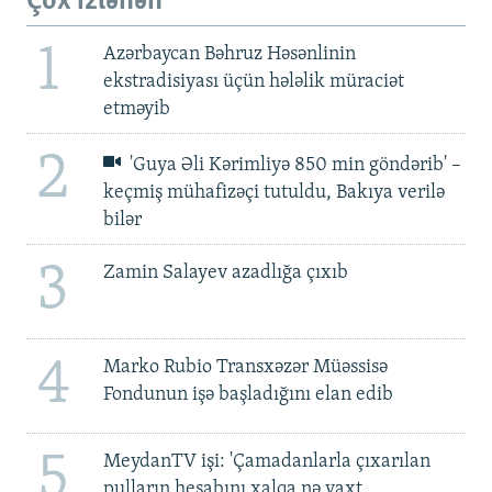
Çox izlənən
1
Azərbaycan Bəhruz Həsənlinin
ekstradisiyası üçün hələlik müraciət
etməyib
2
'Guya Əli Kərimliyə 850 min göndərib' –
keçmiş mühafizəçi tutuldu, Bakıya verilə
bilər
3
Zamin Salayev azadlığa çıxıb
4
Marko Rubio Transxəzər Müəssisə
Fondunun işə başladığını elan edib
5
MeydanTV işi: 'Çamadanlarla çıxarılan
pulların hesabını xalqa nə vaxt