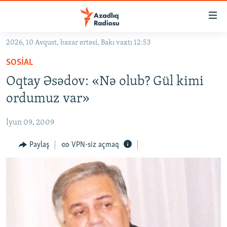
Keçid
linkləri
Əsas
2026, 10 Avqust, bazar ertəsi, Bakı vaxtı 12:53
məzmuna
GÜNDƏM
SOSIAL
qayıt
#İZAHLA
Əsas
Oqtay Əsədov: «Nə olub? Gül kimi
KORRUPSIOMETR
naviqasiyaya
ordumuz var»
qayıt
#ƏSLINDƏ
Axtarışa
İyun 09, 2009
FƏRQƏ BAX
keç
QANUNI DOĞRU
Paylaş
VPN-siz açmaq
ARAŞDIRMA
MULTIMEDIA
RADIO ARXIV
VIDEO
HAQQIMIZDA
FOTOQALEREYA
OXU ZALI