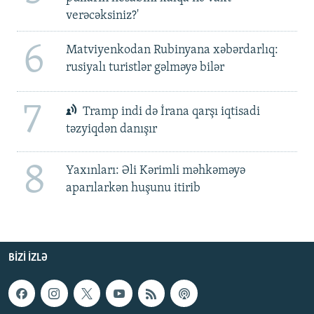
verəcəksiniz?'
6
Matviyenkodan Rubinyana xəbərdarlıq:
rusiyalı turistlər gəlməyə bilər
7
Tramp indi də İrana qarşı iqtisadi
təzyiqdən danışır
8
Yaxınları: Əli Kərimli məhkəməyə
aparılarkən huşunu itirib
BIZI IZLƏ