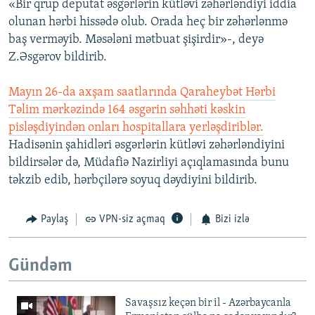
«Bir qrup deputat əsgərlərin kütləvi zəhərləndiyi iddia
olunan hərbi hissədə olub. Orada heç bir zəhərlənmə
baş verməyib. Məsələni mətbuat şişirdir»-, deyə
Z.Əsgərov bildirib.
Mayın 26-da axşam saatlarında Qaraheybət Hərbi
Təlim mərkəzində 164 əsgərin səhhəti kəskin
pisləşdiyindən onları hospitallara yerləşdiriblər.
Hadisənin şahidləri əsgərlərin kütləvi zəhərləndiyini
bildirsələr də, Müdafiə Nazirliyi açıqlamasında bunu
təkzib edib, hərbçilərə soyuq dəydiyini bildirib.
Paylaş
VPN-siz açmaq
Bizi izlə
Gündəm
Savaşsız keçən bir il - Azərbaycanla