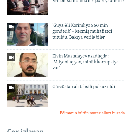
Ermənistan sülhə nə qədər yaxındır?
'Guya Əli Kərimliyə 850 min
göndərib' – keçmiş mühafizəçi
tutuldu, Bakıya verilə bilər
Elvin Mustafayev azadlıqda:
'Milyonluq yox, minlik korrupsiya
var'
Gürcüstan ali təhsili pulsuz etdi
Bölmənin bütün materialları burada