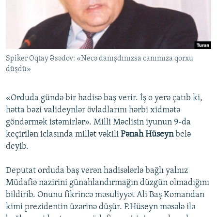
İNFOQRAFIKA
AZƏRBAYCAN ƏDƏBIYYATI KITABXANASI
MISSIYAMIZ
BIZI IZLƏ
KARIKATURA
İSLAM VƏ DEMOKRATIYA
PEŞƏ ETIKASI VƏ JURNALISTIKA STANDARTLARIMIZ
İZ - MƏDƏNIYYƏT PROQRAMI
MATERIALLARIMIZDAN ISTIFADƏ
Spiker Oqtay Əsədov: «Necə danışdınızsa canımıza qorxu
AZADLIQRADIOSU MOBIL TELEFONUNUZDA
RFE/RL-in bütün saytları
düşdü»
BIZIMLƏ ƏLAQƏ
XƏBƏR BÜLLETENLƏRIMIZ
«Orduda gündə bir hadisə baş verir. İş o yerə çatıb ki,
hətta bəzi valideynlər övladlarını hərbi xidmətə
göndərmək istəmirlər». Milli Məclisin iyunun 9-da
keçirilən iclasında millət vəkili
Pənah Hüseyn
belə
deyib.
Deputat orduda baş verən hadisələrlə bağlı yalnız
Müdafiə nazirini günahlandırmağın düzgün olmadığını
bildirib. Onunu fikrincə məsuliyyət Ali Baş Komandan
kimi prezidentin üzərinə düşür. P.Hüseyn məsələ ilə