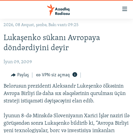
Keçid
linkləri
Əsas
2026, 08 Avqust, şənbə, Bakı vaxtı 09:25
məzmuna
GÜNDƏM
Lukaşenko sükanı Avropaya
qayıt
#İZAHLA
Əsas
döndərdiyini deyir
KORRUPSIOMETR
naviqasiyaya
qayıt
İyun 09, 2009
#ƏSLINDƏ
Axtarışa
FƏRQƏ BAX
Paylaş
VPN-siz açmaq
keç
QANUNI DOĞRU
Belorusun prezidenti Aleksandr Lukeşenko ölkəsinin
Avropa Birliyi ilə daha sıx əlaqələrinin qurulması üçün
ARAŞDIRMA
strateji istiqaməti dəyişəcəyini elan edib.
MULTIMEDIA
İyunun 8-də Minskdə Sloveniyanın Xarici İşlər naziri ilə
RADIO ARXIV
VIDEO
görüşəndən sonra Lukaşenko bildirib ki, “Avropa Birliyi
HAQQIMIZDA
FOTOQALEREYA
OXU ZALI
yeni texnologiyalar, borc və investisiya imkanları