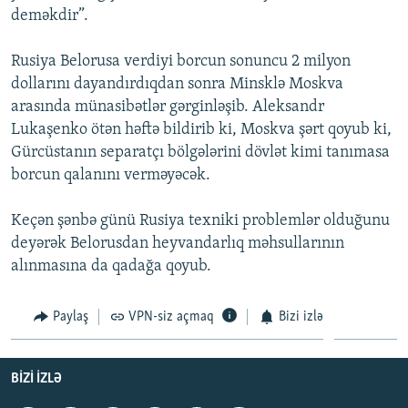
deməkdir”.
İNFOQRAFIKA
AZƏRBAYCAN ƏDƏBIYYATI KITABXANASI
MISSIYAMIZ
BIZI IZLƏ
KARIKATURA
İSLAM VƏ DEMOKRATIYA
PEŞƏ ETIKASI VƏ JURNALISTIKA STANDARTLARIMIZ
Rusiya Belorusa verdiyi borcun sonuncu 2 milyon
dollarını dayandırdıqdan sonra Minsklə Moskva
İZ - MƏDƏNIYYƏT PROQRAMI
MATERIALLARIMIZDAN ISTIFADƏ
arasında münasibətlər gərginləşib. Aleksandr
AZADLIQRADIOSU MOBIL TELEFONUNUZDA
RFE/RL-in bütün saytları
Lukaşenko ötən həftə bildirib ki, Moskva şərt qoyub ki,
BIZIMLƏ ƏLAQƏ
Gürcüstanın separatçı bölgələrini dövlət kimi tanımasa
borcun qalanını verməyəcək.
XƏBƏR BÜLLETENLƏRIMIZ
Keçən şənbə günü Rusiya texniki problemlər olduğunu
deyərək Belorusdan heyvandarlıq məhsullarının
alınmasına da qadağa qoyub.
Paylaş
VPN-siz açmaq
Bizi izlə
BIZI IZLƏ